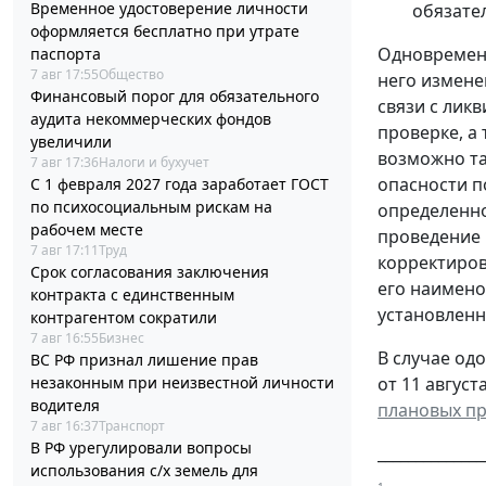
Временное удостоверение личности
обязате
оформляется бесплатно при утрате
Одновременн
паспорта
7 авг 17:55
Общество
него измене
Финансовый порог для обязательного
связи с лик
аудита некоммерческих фондов
проверке, а
увеличили
возможно та
7 авг 17:36
Налоги и бухучет
опасности п
С 1 февраля 2027 года заработает ГОСТ
по психосоциальным рискам на
определенно
рабочем месте
проведение 
7 авг 17:11
Труд
корректиров
Срок согласования заключения
его наимено
контракта с единственным
установлен
контрагентом сократили
7 авг 16:55
Бизнес
В случае од
ВС РФ признал лишение прав
незаконным при неизвестной личности
от 11 августа
водителя
плановых пр
7 авг 16:37
Транспорт
В РФ урегулировали вопросы
______________
использования с/х земель для