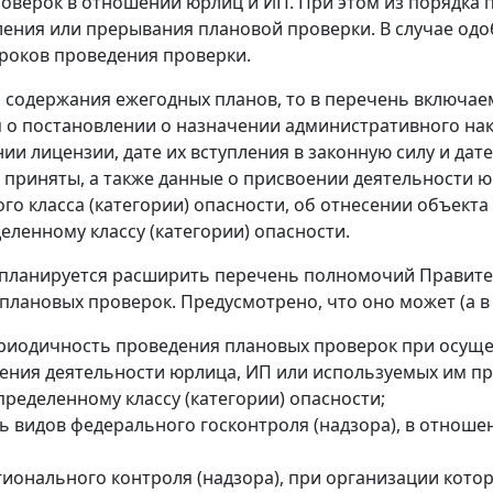
оверок в отношении юрлиц и ИП. При этом из порядка 
ения или прерывания плановой проверки. В случае од
роков проведения проверки.
я содержания ежегодных планов, то в перечень включае
о постановлении о назначении административного нак
ии лицензии, дате их вступления в законную силу и дат
 приняты, а также данные о присвоении деятельности ю
го класса (категории) опасности, об отнесении объекта
деленному классу (категории) опасности.
 планируется расширить перечень полномочий Правите
плановых проверок. Предусмотрено, что оно может (а в 
риодичность проведения плановых проверок при осущес
сения деятельности юрлица, ИП или используемых им п
пределенному классу (категории) опасности;
ь видов федерального госконтроля (надзора), в отнош
гионального контроля (надзора), при организации кот