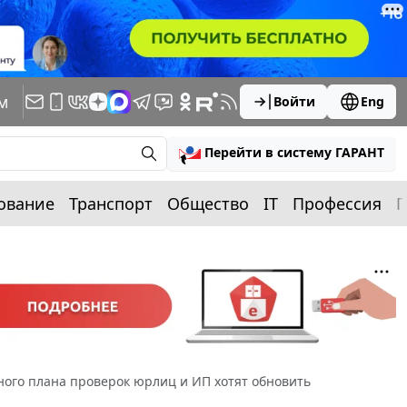
м
Войти
Eng
Перейти в систему ГАРАНТ
ование
Транспорт
Общество
IT
Профессия
П
ого плана проверок юрлиц и ИП хотят обновить