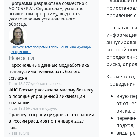
плановых пр
Программа разработана совместно с
приостановл
АО ''СБЕР А". Слушателям, успешно
освоившим программу, выдаются
продления с
удостоверения установленного
образца.
Что касаетс
информация 
аннулирован
Выберите тему программы повышения квалификации
которой они
для юристов ...
определенно
Новости
риска, опре
Персональные данные медработника
недопустимо публиковать без его
Кроме того,
согласия
проведения 
7 авг 18:27
Судебная практика
ФНС России рассказала малому бизнесу
иную пе
о порядке упрощенной ликвидации
компании
от отне
7 авг 18:16
Налоги и бухучет
риска, о
Правовую охрану цифровых технологий
перечен
в России расширят с 1 января 2027
подход;
года
виды ре
7 авг 18:04
IT