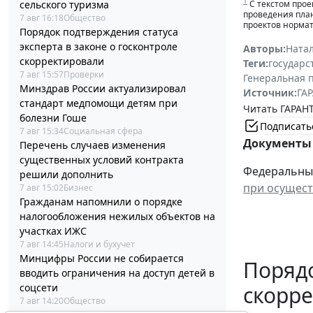
1
сельского туризма
С текстом прое
проведения пла
7 авг 16:18
Общество
проектов нормат
Порядок подтверждения статуса
эксперта в законе о госконтроле
Авторы:
Ната
скорректировали
Теги:
государс
7 авг 15:57
Проверки
Генеральная 
Минздрав России актуализировал
Источник:
ГАР
стандарт медпомощи детям при
Читать ГАРАНТ
болезни Гоше
Подписать
7 авг 15:34
Социальная сфера
Документы 
Перечень случаев изменения
существенных условий контракта
Федеральный 
решили дополнить
при осущест
7 авг 15:02
Бизнес
Гражданам напомнили о порядке
налогообложения нежилых объектов на
участках ИЖС
7 авг 14:45
Налоги и бухучет
Минцифры России не собирается
Порядо
вводить ограничения на доступ детей в
соцсети
скорр
7 авг 14:20
Общество