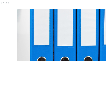
 15:57
© ginasanders / Фотобанк 