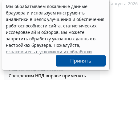
Совет ФПА РФ утвердил новые
7 августа 2026
Мы обрабатываем локальные данные
разъяснения по вопросам адвокатской
браузера и используем инструменты
деятельности
аналитики в целях улучшения и обеспечения
7 авг 13:56
Профессия
Каким документом оформить
работоспособности сайта, статистических
реклассификацию задолженности
исследований и обзоров. Вы можете
подотчетного лица
запретить обработку указанных данных в
7 авг 13:37
Бюджетный учет
настройках браузера. Пожалуйста,
Определены особенности включения
ознакомьтесь с условиями их обработки
.
частных медорганизаций в реестр
Принять
системы ОМС
7 авг 13:19
Социальная сфера
Спецрежим НПД вправе применять
несовершеннолетние в возрасте от 14
до 18 лет
7 авг 12:58
Налоги и бухучет
При госрегистрации судна определят
соответствие идентифицирующим
признакам
7 авг 12:34
Транспорт
В Госдуме предложили заменить ЕГЭ
аттестацией в форме государственного