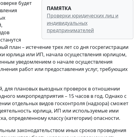
роверке будет
ПАМЯТКА
твления
Проверки юридических лиц и
ых
индивидуальных
,
предпринимателей
идов
станутся
й план – истечение трех лет со дня госрегистрации
ки юрлица или ИП, начала осуществления юрлицом,
ленным уведомлением о начале осуществления
лнения работ или предоставления услуг, требующих
ей, для плановых выездных проверок в отношении
одного микропредприятия – 15 часов в год. Однако с
нии отдельных видов госконтроля (надзора) сможет
 деятельность юрлица, ИП или используемые ими
а, определенному классу (категории) опасности.
льным законодательством иных сроков проведения