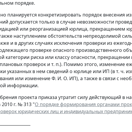
льном порядке.
о планируется конкретизировать порядок внесения изм
ний допускается только в случае невозможности прове
видацией или реорганизацией юрлица, прекращением ю
 также наступлением обстоятельств непреодолимой силы
кже и в других случаях исключения проверки из ежегод
одлежащего проверке опасного производственного объе
й категории риска или классу опасности, прекращении 
плановых проверок и т. п.). Помимо этого, изменение е
ки указанных в нем сведений о юрлице или ИП (в т. ч. 
вания или изменение Ф. И. О. ИП), а также в связи с не
ной информации.
обрения проекта приказа утратит силу действующий в 
 2010 г. № 313 "
О порядке формирования органами прок
оверок юридических лиц и индивидуальных предприни
_______________