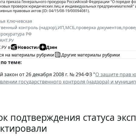
кта приказа Генерального прокурора Российской Федерации "О порядке ф
новых проверок юридических лиц и индивидуальных предпринимателей" 
ивных правовых актов (ID: 04/15/08-19/00094081).
лья Ключевская
твенный контроль (надзор)
,
ИП
,
МСБ
,
проверка документов
,
прове
прокуратура РФ
АНТ.РУ
.РУ в
Новости
и
Дзен
ся на материалы рубрики
Другие материалы рубрики
по теме:
закон от 26 декабря 2008 г. № 294-ФЗ "
О защите прав 
влении государственного контроля (надзора) и муници
к подтверждения статуса эксп
ектировали