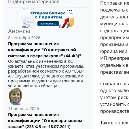
Подборки материалов
Поправки не
подлежать с
деятельност
муниципальн
Анонсы
содержащихс
предпринима
8 сентября 2026
Программа повышения
прежними и 
квалификации "О контрактной
юрлица или 
системе в сфере закупок" (44-ФЗ)"
ИП предприн
Об актуальных изменениях в КС
отдельных в
узнаете, став участником программы,
разработанной совместно с АО ''СБЕР
представлен
А". Слушателям, успешно освоившим
программу, выдаются удостоверения
Сохранятся 
установленного образца.
одного мало
учетом риск
установить 
11 августа 2026
производств
Программа повышения
квалификации "О корпоративном
Также проек
заказе" (223-ФЗ от 18.07.2011)