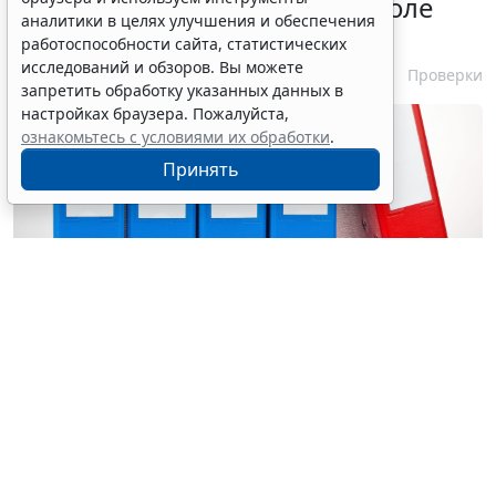
эксперта в законе о госконтроле
аналитики в целях улучшения и обеспечения
скорректировали
работоспособности сайта, статистических
исследований и обзоров. Вы можете
7 августа 2026 15:57
Проверки
запретить обработку указанных данных в
настройках браузера. Пожалуйста,
ознакомьтесь с условиями их обработки
.
Принять
© ginasanders / Фотобанк 123RF.com
1 марта 2027 года вступят в силу поправки в
ст. 33
Федерального закона "О государственном контроле
(надзоре) и муниципальном контроле в Российской