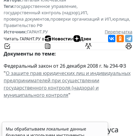
Теги:
государственное управление
,
государственный контроль (надзор)
,
ИП
,
проверка документов
,
проверки организаций и ИП
,
юрлица
,
Правительство РФ
Источник:
ГАРАНТ.РУ
Перепечатка
Читать ГАРАНТ.РУ в
Новости
и
Дзен
Документы по теме:
Федеральный закон от 26 декабря 2008 г. № 294-ФЗ
"
О защите прав юридических лиц и индивидуальных
предпринимателей при осуществлении
государственного контроля (надзора) и
муниципального контроля
"
Порядок подтверждения статуса
Мы обрабатываем локальные данные
браузера и используем инструменты