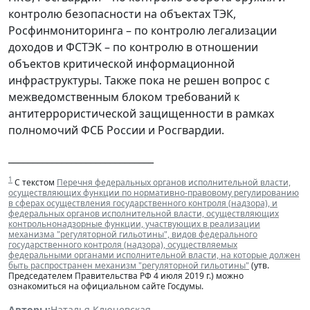
контролю безопасности на объектах ТЭК,
Росфинмониторинга – по контролю легализации
доходов и ФСТЭК – по контролю в отношении
объектов критической информационной
инфраструктуры. Также пока не решен вопрос с
межведомственным блоком требований к
антитеррористической защищенности в рамках
полномочий ФСБ России и Росгвардии.
______________________________
1
С текстом
Перечня федеральных органов исполнительной власти,
осуществляющих функции по нормативно-правовому регулированию
в сферах осуществления государственного контроля (надзора), и
федеральных органов исполнительной власти, осуществляющих
контрольнонадзорные функции, участвующих в реализации
механизма "регуляторной гильотины", видов федерального
государственного контроля (надзора), осуществляемых
федеральными органами исполнительной власти, на которые должен
быть распространен механизм "регуляторной гильотины"
(утв.
Председателем Правительства РФ 4 июля 2019 г.) можно
ознакомиться на официальном сайте Госдумы.
Авторы:
Наталья Ключевская