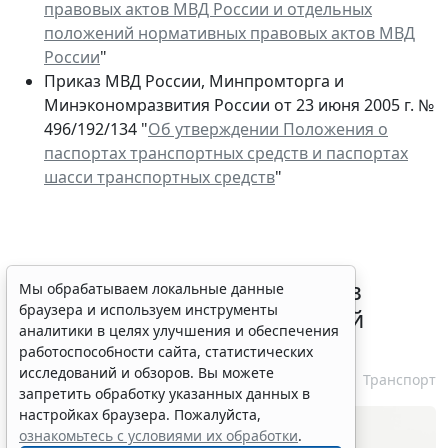
правовых актов МВД России и отдельных
положений нормативных правовых актов МВД
России
"
Приказ МВД России, Минпромторга и
Минэкономразвития России от 23 июня 2005 г. №
496/192/134 "
Об утверждении Положения о
паспортах транспортных средств и паспортах
шасси транспортных средств
"
ВС РФ признал лишение прав
Мы обрабатываем локальные данные
браузера и используем инструменты
незаконным при неизвестной
аналитики в целях улучшения и обеспечения
личности водителя
работоспособности сайта, статистических
исследований и обзоров. Вы можете
7 августа 2026 16:37
Транспорт
запретить обработку указанных данных в
настройках браузера. Пожалуйста,
ознакомьтесь с условиями их обработки
.