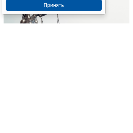
Принять
© simpson33 / Фотобанк 123RF.com
Судебный орган отменил акты и прекратил
производство по делу о лишении водительских прав
за нетрезвую езду. Решения были приняты на
основании отсутствия состава административного
правонарушения (
Постановление Верховного Суда
Российской Федерации от 25 февраля 2026 г. № 67-
АД26-3-К8
).
Водитель Дмитрий Шелухин был признан виновным