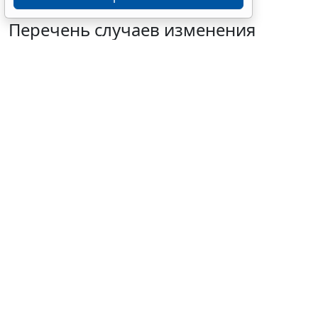
Перечень случаев изменения
существенных условий контракта
решили дополнить
7 августа 2026 15:02
Бизнес
© mayaporto / Фотобанк 123RF.com