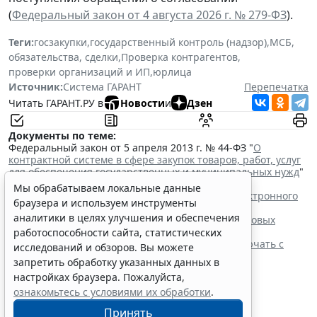
(
Федеральный закон от 4 августа 2026 г. № 279-ФЗ
).
Теги:
госзакупки
,
государственный контроль (надзор)
,
МСБ
,
обязательства, сделки
,
Проверка контрагентов
,
проверки организаций и ИП
,
юрлица
Источник:
Система ГАРАНТ
Перепечатка
Читать ГАРАНТ.РУ в
Новости
и
Дзен
Документы по теме:
Федеральный закон от 5 апреля 2013 г. № 44-ФЗ "
О
контрактной системе в сфере закупок товаров, работ, услуг
для обеспечения государственных и муниципальных нужд
"
Читайте также:
Мы обрабатываем локальные данные
Процедуру заключения контракта по итогам электронного
браузера и используем инструменты
запроса котировок уточнят
аналитики в целях улучшения и обеспечения
ФАС России рассказала об особенностях внеплановых
проверок заказчиков по 44-ФЗ
работоспособности сайта, статистических
Контракты по однородным товарам можно заключать с
исследований и обзоров. Вы можете
одним и тем же едпоставщиком
запретить обработку указанных данных в
При оценке заявок нужно учитывать системы
настройках браузера. Пожалуйста,
налогообложения участников
ознакомьтесь с условиями их обработки
.
Принять