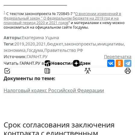
______________________________
1
С текстом законопроекта № 720845-7 "
О внесении изменений в
Федеральный закон " О федеральном бюджете на 2019 год и на
плановый период 2020 и 2021 годов
" и материалами к нему можно
ознакомиться на официальном сайте Госдумы.
Авторы:
Екатерина Уцына
Теги:
2019
,
2020
,
2021
,
бюджет
,
законопроекты
,
инициативы
,
экономика
,
Госдума
,
Правительство РФ
Источник:
ГАРАНТ.РУ
Перепечатка
Читать ГАРАНТ.РУ в
Новости
и
Дзен
Документы по теме:
Налоговый кодекс Российской Федерации
Срок согласования заключения
контракта с единственным