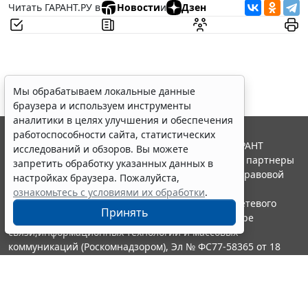
Читать ГАРАНТ.РУ в
Новости
и
Дзен
Мы обрабатываем локальные данные
браузера и используем инструменты
аналитики в целях улучшения и обеспечения
работоспособности сайта, статистических
© ООО "НПП "ГАРАНТ-СЕРВИС", 2026. Система ГАРАНТ
исследований и обзоров. Вы можете
выпускается с 1990 года. Компания "Гарант" и ее партнеры
запретить обработку указанных данных в
являются участниками Российской ассоциации правовой
настройках браузера. Пожалуйста,
информации ГАРАНТ.
ознакомьтесь с условиями их обработки
.
Портал ГАРАНТ.РУ зарегистрирован в качестве сетевого
Принять
издания Федеральной службой по надзору в сфере
связи,информационных технологий и массовых
коммуникаций (Роскомнадзором), Эл № ФС77-58365 от 18
июня 2014 года.
16+