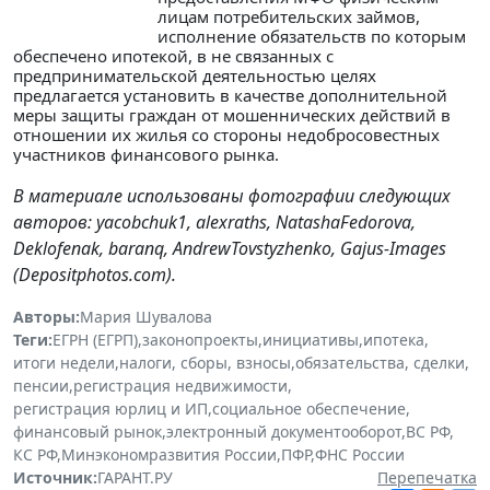
лицам потребительских займов,
исполнение обязательств по которым
обеспечено ипотекой, в не связанных с
предпринимательской деятельностью целях
предлагается установить в качестве дополнительной
меры защиты граждан от мошеннических действий в
отношении их жилья со стороны недобросовестных
участников финансового рынка.
В материале использованы фотографии следующих
авторов: yacobchuk1, alexraths, NatashaFedorova,
Deklofenak, baranq, AndrewTovstyzhenko, Gajus-Images
(Depositphotos.com).
Авторы:
Мария Шувалова
Теги:
ЕГРН (ЕГРП)
,
законопроекты
,
инициативы
,
ипотека
,
итоги недели
,
налоги, сборы, взносы
,
обязательства, сделки
,
пенсии
,
регистрация недвижимости
,
регистрация юрлиц и ИП
,
социальное обеспечение
,
финансовый рынок
,
электронный документооборот
,
ВС РФ
,
КС РФ
,
Минэкономразвития России
,
ПФР
,
ФНС России
Источник:
ГАРАНТ.РУ
Перепечатка