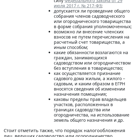
силу
Федерального закона от 29
июля 2017 г. № 217-ФЗ
;
допускается ли проведение общего
собрания членов садоводческого
или огороднического товарищества
в форме собрания уполномоченных;
возможно ли внесение членских
взносов не путем перечисления на
расчетный счет товарищества, а
иным способом;
какие обязанности возлагаются на
граждан, занимающихся
садоводством или огородничеством
без вступления в товарищество;
как осуществляется признание
садового дома жилым, а жилого –
садовым, и каким образом в ЕГРН
вносятся сведения об изменении
назначения помещения;
каковы пределы прав владельцев
участков, расположенных в
границах садоводства или
огородничества, на использование
земель общего назначения и др.
Стоит отметить также, что порядок налогообложения
лиц, ведущих садоводство или огородничество,