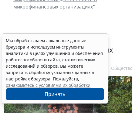
микрофинансовых организациях
"
Выборочные рубки леса для
Мы обрабатываем локальные данные
браузера и используем инструменты
строительства рекреационных
аналитики в целях улучшения и обеспечения
объектов запретили
работоспособности сайта, статистических
исследований и обзоров. Вы можете
6 августа 2026 16:41
Общество
запретить обработку указанных данных в
настройках браузера. Пожалуйста,
ознакомьтесь с условиями их обработки
.
Принять