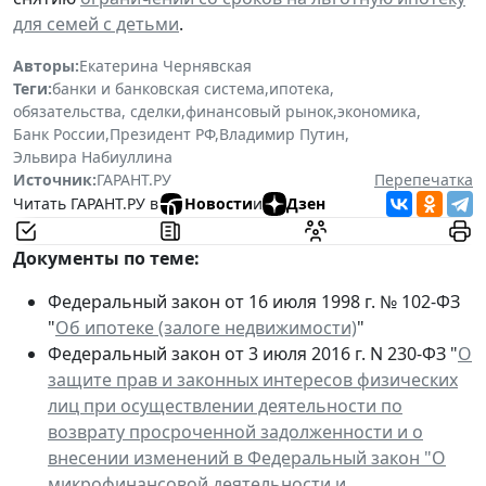
для семей с детьми
.
Авторы:
Екатерина Чернявская
Теги:
банки и банковская система
,
ипотека
,
обязательства, сделки
,
финансовый рынок
,
экономика
,
Банк России
,
Президент РФ
,
Владимир Путин
,
Эльвира Набиуллина
Источник:
ГАРАНТ.РУ
Перепечатка
Читать ГАРАНТ.РУ в
Новости
и
Дзен
Документы по теме:
Федеральный закон от 16 июля 1998 г. № 102-ФЗ
"
Об ипотеке (залоге недвижимости)
"
Федеральный закон от 3 июля 2016 г. N 230-ФЗ "
О
защите прав и законных интересов физических
лиц при осуществлении деятельности по
возврату просроченной задолженности и о
внесении изменений в Федеральный закон "О
микрофинансовой деятельности и