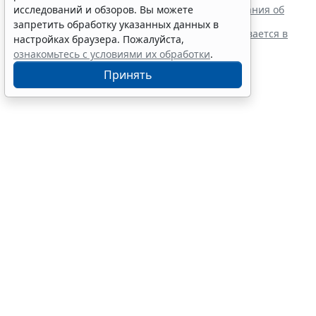
Резидентам РФ указали на нюансы информирования об
исследований и обзоров. Вы можете
открытии счетов за границей
запретить обработку указанных данных в
Обеспечительный платеж в рамках СПОТ учитывается в
настройках браузера. Пожалуйста,
расходах по УСН
ознакомьтесь с условиями их обработки
.
Принять
Финансовый порог для
обязательного аудита
некоммерческих фондов
увеличили
7 августа 2026 17:36
Налоги и бухучет