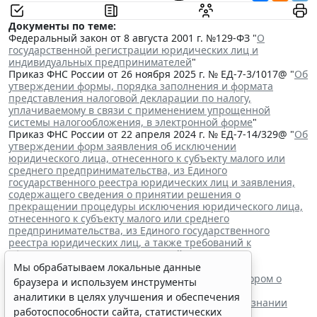
Документы по теме:
Федеральный закон от 8 августа 2001 г. №129-ФЗ "
О
государственной регистрации юридических лиц и
индивидуальных предпринимателей
"
Приказ ФНС России от 26 ноября 2025 г. № ЕД-7-3/1017@ "
Об
утверждении формы, порядка заполнения и формата
представления налоговой декларации по налогу,
уплачиваемому в связи с применением упрощенной
системы налогообложения, в электронной форме
"
Приказ ФНС России от 22 апреля 2024 г. № ЕД-7-14/329@ "
Об
утверждении форм заявления об исключении
юридического лица, отнесенного к субъекту малого или
среднего предпринимательства, из Единого
государственного реестра юридических лиц и заявления,
содержащего сведения о принятии решения о
прекращении процедуры исключения юридического лица,
отнесенного к субъекту малого или среднего
предпринимательства, из Единого государственного
реестра юридических лиц, а также требований к
оформлению указанных заявлений
"
Читайте также:
Мы обрабатываем локальные данные
ВС РФ поддержал заявителя в споре с регистратором о
браузера и используем инструменты
внесении записи в ЕГРЮЛ
аналитики в целях улучшения и обеспечения
Суд обязал заключить трудовой договор при признании
работоспособности сайта, статистических
отказа в приеме незаконным