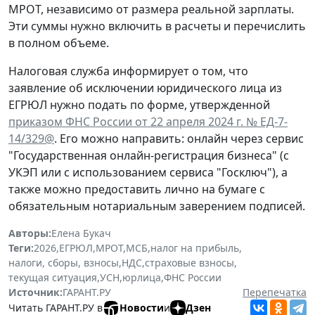
МРОТ, независимо от размера реальной зарплаты.
Эти суммы нужно включить в расчеты и перечислить
в полном объеме.
Налоговая служба информирует о том, что
заявление об исключении юридического лица из
ЕГРЮЛ нужно подать по форме, утвержденной
приказом ФНС России от 22 апреля 2024 г. № ЕД-7-
14/329@
. Его можно направить: онлайн через сервис
"Государственная онлайн-регистрация бизнеса" (с
УКЭП или с использованием сервиса "Госключ"), а
также можно предоставить лично на бумаге с
обязательным нотариальным заверением подписей.
Авторы:
Елена Букач
Теги:
2026
,
ЕГРЮЛ
,
МРОТ
,
МСБ
,
налог на прибыль
,
налоги, сборы, взносы
,
НДС
,
страховые взносы
,
текущая ситуация
,
УСН
,
юрлица
,
ФНС России
Источник:
ГАРАНТ.РУ
Перепечатка
Читать ГАРАНТ.РУ в
Новости
и
Дзен