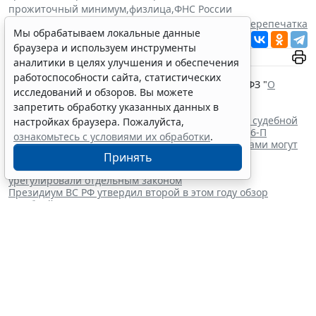
прожиточный минимум
,
физлица
,
ФНС России
Источник:
ГАРАНТ.РУ
Перепечатка
Мы обрабатываем локальные данные
Читать ГАРАНТ.РУ в
Новости
и
Дзен
браузера и используем инструменты
аналитики в целях улучшения и обеспечения
Документы по теме:
работоспособности сайта, статистических
Федеральный закон от 26 октября 2002 г. № 127-ФЗ "
О
исследований и обзоров. Вы можете
несостоятельности (банкротстве)
"
запретить обработку указанных данных в
Читайте также:
Уголовный арест и штраф в банкротстве: анализ судебной
настройках браузера. Пожалуйста,
практики применения Постановления КС РФ № 46-П
ознакомьтесь с условиями их обработки
.
Договор продажи недвижимости между гражданами могут
Принять
обязать заверять у нотариуса
Обращение цифровых валют и цифровых прав
урегулировали отдельным законом
Президиум ВС РФ утвердил второй в этом году обзор
судебной практики
Глава государства утвердил