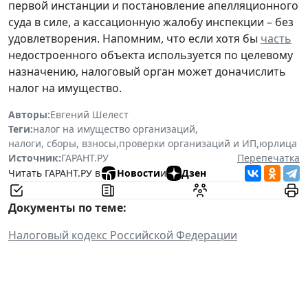
первой инстанции и постановление апелляционного
суда в силе, а кассационную жалобу инспекции – без
удовлетворения. Напомним, что если хотя бы
часть
недостроенного объекта используется по целевому
назначению, налоговый орган может доначислить
налог на имущество.
Авторы:
Евгений Шелест
Теги:
налог на имущество организаций
,
налоги, сборы, взносы
,
проверки организаций и ИП
,
юрлица
Источник:
ГАРАНТ.РУ
Перепечатка
Читать ГАРАНТ.РУ в
Новости
и
Дзен
Документы по теме:
Налоговый кодекс Российской Федерации