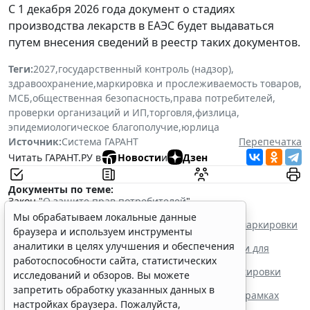
С 1 декабря 2026 года документ о стадиях
производства лекарств в ЕАЭС будет выдаваться
путем внесения сведений в реестр таких документов.
Теги:
2027
,
государственный контроль (надзор)
,
здравоохранение
,
маркировка и прослеживаемость товаров
,
МСБ
,
общественная безопасность
,
права потребителей
,
проверки организаций и ИП
,
торговля
,
физлица
,
эпидемиологическое благополучие
,
юрлица
Источник:
Система ГАРАНТ
Перепечатка
Читать ГАРАНТ.РУ в
Новости
и
Дзен
Документы по теме:
Закон "
О защите прав потребителей
"
Читайте также:
Мы обрабатываем локальные данные
Правительство РФ скорректировало процедуру маркировки
браузера и используем инструменты
молочной продукции
аналитики в целях улучшения и обеспечения
В ЕАЭС вводится маркировка пищевой продукции для
спортсменов
работоспособности сайта, статистических
В РФ определили форму договора для кодов маркировки
исследований и обзоров. Вы можете
никотинсодержащей продукции
запретить обработку указанных данных в
Участникам СПОТ упростили документооборот в рамках
настройках браузера. Пожалуйста,
прослеживаемости товаров