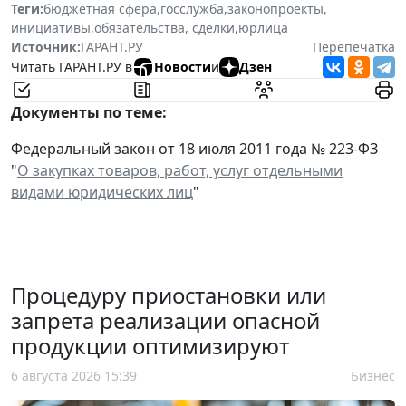
Теги:
бюджетная сфера
,
госслужба
,
законопроекты
,
инициативы
,
обязательства, сделки
,
юрлица
Источник:
ГАРАНТ.РУ
Перепечатка
Читать ГАРАНТ.РУ в
Новости
и
Дзен
Документы по теме:
Федеральный закон от 18 июля 2011 года № 223-ФЗ
"
О закупках товаров, работ, услуг отдельными
видами юридических лиц
"
Процедуру приостановки или
запрета реализации опасной
продукции оптимизируют
6 августа 2026 15:39
Бизнес