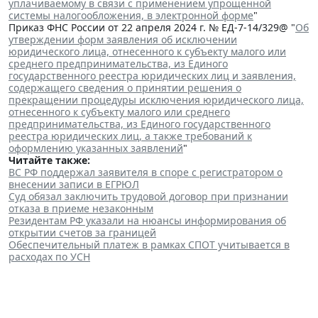
уплачиваемому в связи с применением упрощенной
системы налогообложения, в электронной форме
"
Приказ ФНС России от 22 апреля 2024 г. № ЕД-7-14/329@ "
Об
утверждении форм заявления об исключении
юридического лица, отнесенного к субъекту малого или
среднего предпринимательства, из Единого
государственного реестра юридических лиц и заявления,
содержащего сведения о принятии решения о
прекращении процедуры исключения юридического лица,
отнесенного к субъекту малого или среднего
предпринимательства, из Единого государственного
реестра юридических лиц, а также требований к
оформлению указанных заявлений
"
Читайте также:
ВС РФ поддержал заявителя в споре с регистратором о
внесении записи в ЕГРЮЛ
Суд обязал заключить трудовой договор при признании
отказа в приеме незаконным
Резидентам РФ указали на нюансы информирования об
открытии счетов за границей
Обеспечительный платеж в рамках СПОТ учитывается в
расходах по УСН