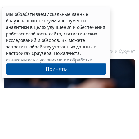
Финансовый порог для
Мы обрабатываем локальные данные
браузера и используем инструменты
обязательного аудита
аналитики в целях улучшения и обеспечения
некоммерческих фондов
работоспособности сайта, статистических
увеличили
исследований и обзоров. Вы можете
запретить обработку указанных данных в
7 августа 2026 17:36
Налоги и бухучет
настройках браузера. Пожалуйста,
ознакомьтесь с условиями их обработки
.
Принять
© liudmilachernetska / Фотобанк 123RF.com