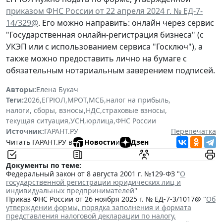
приказом ФНС России от 22 апреля 2024 г. № ЕД-7-
14/329@
. Его можно направить: онлайн через сервис
"Государственная онлайн-регистрация бизнеса" (с
УКЭП или с использованием сервиса "Госключ"), а
также можно предоставить лично на бумаге с
обязательным нотариальным заверением подписей.
Авторы:
Елена Букач
Теги:
2026
,
ЕГРЮЛ
,
МРОТ
,
МСБ
,
налог на прибыль
,
налоги, сборы, взносы
,
НДС
,
страховые взносы
,
текущая ситуация
,
УСН
,
юрлица
,
ФНС России
Источник:
ГАРАНТ.РУ
Перепечатка
Читать ГАРАНТ.РУ в
Новости
и
Дзен
Документы по теме:
Федеральный закон от 8 августа 2001 г. №129-ФЗ "
О
государственной регистрации юридических лиц и
индивидуальных предпринимателей
"
Приказ ФНС России от 26 ноября 2025 г. № ЕД-7-3/1017@ "
Об
утверждении формы, порядка заполнения и формата
представления налоговой декларации по налогу,