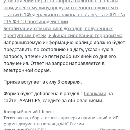
утверждении образца запроса налогового органа
юридическому лицу,предусмотренного пунктом 6
статьи 6.1Федерального закона от 7 августа 2001 г.№
115-ФЗ "О противодействии
легализации(отмыванию) доходов, полученных
преступным путем, и финансированию терроризма
".
Запрашиваемую информацию юрлицо должно будет
представить по состоянию на дату, указанную в
запросе, в течение пяти рабочих дней со дня его
получения. Ответ на запрос направляется в
электронной форме.
Приказ вступает в силу 3 февраля.
Форма будет добавлена в раздел с
бланками
на
сайте ГАРАНТ.РУ, следите за обновлениями.
Авторы:
Евгений Шелест
Теги:
налоги, сборы, взносы
,
проверки организаций и ИП
,
формы документов
,
юрлица
,
ФНС России
Источник:
ГАРАНТ.РУ
Перепечатка