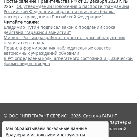
Постановление Правительства РФ от 23 декабря 2023 г. №
2267 "
Об утверждении Положения о паспорте гражданина
Российской Федерации, образца и описания бланка
паспорта гражданина Российской Федерации
"
Читайте также:
Владимир Путин подписал закон о продлении срока
действия "гаражной амнистии"
Минюст России разработал проект о сроке обнаружения
недостатков товара
Правила формирования наблюдательных советов
автономных учреждений обновили
В РФ определены коды агрегатного состояния и физической
формы видов отходов
© ООО "НПП "ГАРАНТ-СЕРВИС", 2026. Система ГАРАНТ
выпускается с 1990 года. Компания "Гарант" и ее партнеры
Мы обрабатываем локальные данные
являются участниками Российской ассоциации правовой
браузера и используем инструменты
информации ГАРАНТ.