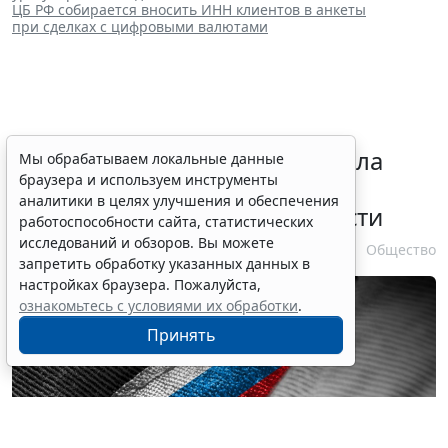
ЦБ РФ собирается вносить ИНН клиентов в анкеты
при сделках с цифровыми валютами
Президент РФ уточнил правила
Мы обрабатываем локальные данные
браузера и используем инструменты
зачета срока службы при
аналитики в целях улучшения и обеспечения
самовольном оставлении части
работоспособности сайта, статистических
исследований и обзоров. Вы можете
10 августа 2026 13:24
Общество
запретить обработку указанных данных в
настройках браузера. Пожалуйста,
ознакомьтесь с условиями их обработки
.
Принять