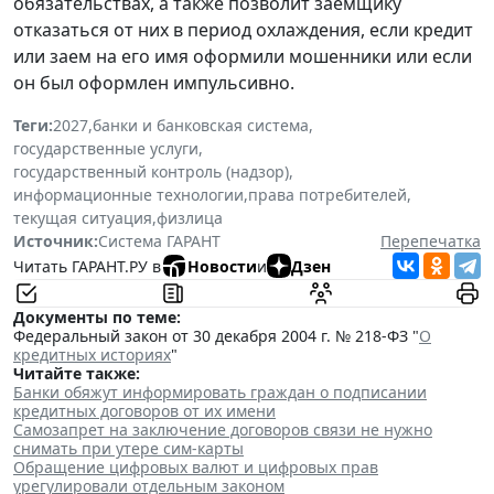
обязательствах, а также позволит заемщику
отказаться от них в период охлаждения, если кредит
или заем на его имя оформили мошенники или если
он был оформлен импульсивно.
Теги:
2027
,
банки и банковская система
,
государственные услуги
,
государственный контроль (надзор)
,
информационные технологии
,
права потребителей
,
текущая ситуация
,
физлица
Источник:
Система ГАРАНТ
Перепечатка
Читать ГАРАНТ.РУ в
Новости
и
Дзен
Документы по теме:
Федеральный закон от 30 декабря 2004 г. № 218-ФЗ "
О
кредитных историях
"
Читайте также:
Банки обяжут информировать граждан о подписании
кредитных договоров от их имени
Самозапрет на заключение договоров связи не нужно
снимать при утере сим-карты
Обращение цифровых валют и цифровых прав
урегулировали отдельным законом