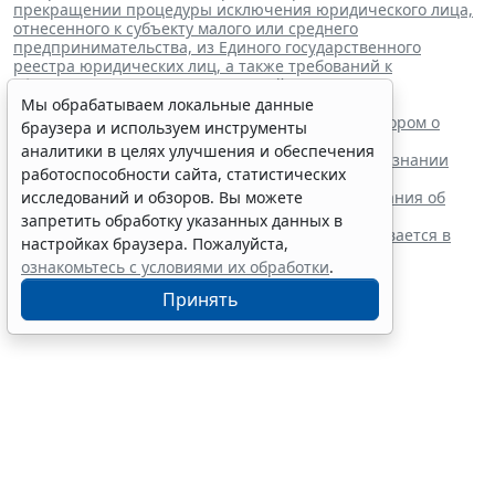
прекращении процедуры исключения юридического лица,
отнесенного к субъекту малого или среднего
предпринимательства, из Единого государственного
реестра юридических лиц, а также требований к
оформлению указанных заявлений
"
Читайте также:
Мы обрабатываем локальные данные
ВС РФ поддержал заявителя в споре с регистратором о
браузера и используем инструменты
внесении записи в ЕГРЮЛ
аналитики в целях улучшения и обеспечения
Суд обязал заключить трудовой договор при признании
работоспособности сайта, статистических
отказа в приеме незаконным
Резидентам РФ указали на нюансы информирования об
исследований и обзоров. Вы можете
открытии счетов за границей
запретить обработку указанных данных в
Обеспечительный платеж в рамках СПОТ учитывается в
настройках браузера. Пожалуйста,
расходах по УСН
ознакомьтесь с условиями их обработки
.
Принять
Финансовый порог для
обязательного аудита
некоммерческих фондов
увеличили