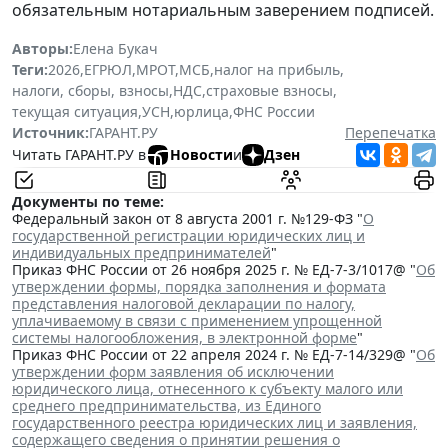
обязательным нотариальным заверением подписей.
Авторы:
Елена Букач
Теги:
2026
,
ЕГРЮЛ
,
МРОТ
,
МСБ
,
налог на прибыль
,
налоги, сборы, взносы
,
НДС
,
страховые взносы
,
текущая ситуация
,
УСН
,
юрлица
,
ФНС России
Источник:
ГАРАНТ.РУ
Перепечатка
Читать ГАРАНТ.РУ в
Новости
и
Дзен
Документы по теме:
Федеральный закон от 8 августа 2001 г. №129-ФЗ "
О
государственной регистрации юридических лиц и
индивидуальных предпринимателей
"
Приказ ФНС России от 26 ноября 2025 г. № ЕД-7-3/1017@ "
Об
утверждении формы, порядка заполнения и формата
представления налоговой декларации по налогу,
уплачиваемому в связи с применением упрощенной
системы налогообложения, в электронной форме
"
Приказ ФНС России от 22 апреля 2024 г. № ЕД-7-14/329@ "
Об
утверждении форм заявления об исключении
юридического лица, отнесенного к субъекту малого или
среднего предпринимательства, из Единого
государственного реестра юридических лиц и заявления,
содержащего сведения о принятии решения о