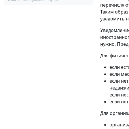
перечисляют
Таким образ
уведомить н
Уведомление
иностранног
нужно. Пред
Для физичес
если ест
если мес
если нет
недвижи
если не
если не
Для организ
организ