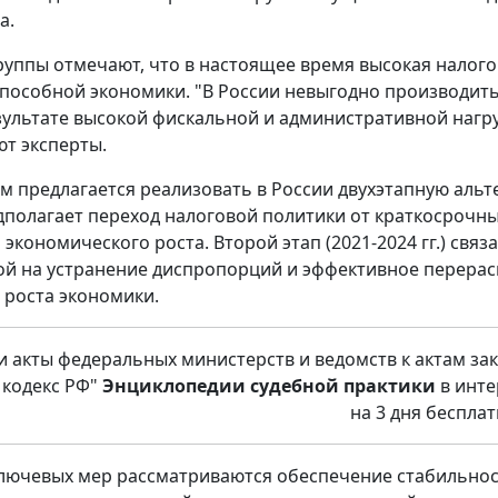
а.
руппы отмечают, что в настоящее время высокая налого
пособной экономики. "В России невыгодно производить
езультате высокой фискальной и административной нагру
т эксперты.
тим предлагается реализовать в России двухэтапную аль
редполагает переход налоговой политики от краткосроч
экономического роста. Второй этап (2021-2024 гг.) свя
й на устранение диспропорций и эффективное перерас
 роста экономики.
и акты федеральных министерств и ведомств к актам зак
 кодекс РФ"
Энциклопедии судебной практики
в инте
на 3 дня бесплат
ключевых мер рассматриваются обеспечение стабильнос