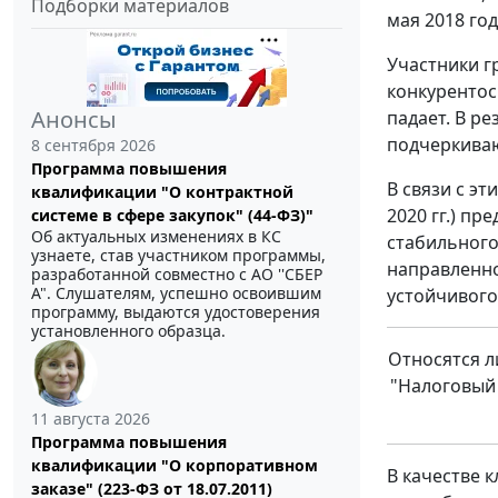
Подборки материалов
мая 2018 год
Участники г
конкурентос
Анонсы
падает. В р
подчеркиваю
8 сентября 2026
Программа повышения
В связи с э
квалификации "О контрактной
2020 гг.) п
системе в сфере закупок" (44-ФЗ)"
Об актуальных изменениях в КС
стабильного 
узнаете, став участником программы,
направленно
разработанной совместно с АО ''СБЕР
А". Слушателям, успешно освоившим
устойчивого
программу, выдаются удостоверения
установленного образца.
Относятся л
"Налоговый
11 августа 2026
Программа повышения
квалификации "О корпоративном
В качестве 
заказе" (223-ФЗ от 18.07.2011)