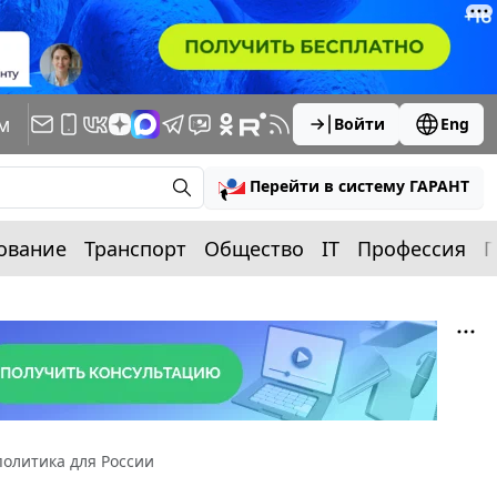
м
Войти
Eng
Перейти в систему ГАРАНТ
ование
Транспорт
Общество
IT
Профессия
П
политика для России