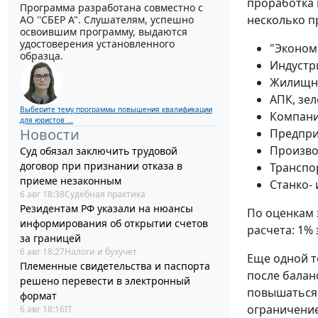
проработка 
Программа разработана совместно с
несколько п
АО ''СБЕР А". Слушателям, успешно
освоившим программу, выдаются
удостоверения установленного
"Эконом
образца.
Индустри
Жилищно
АПК, зе
Выберите тему программы повышения квалификации
Компани
для юристов ...
Новости
Предпри
Произво
Суд обязал заключить трудовой
договор при признании отказа в
Транспо
приеме незаконным
Станко-
6 авг 18:38
Судебная практика
Резидентам РФ указали на нюансы
По оценкам 
информирования об открытии счетов
расчета: 1%
за границей
6 авг 18:27
Налоги и бухучет
Еще одной т
Племенные свидетельства и паспорта
после балан
решено перевести в электронный
повышаться 
формат
ограничение
6 авг 18:16
IT