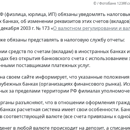
© / Фотобанк 123RF.
Ф (физлица, юрлица, ИП) обязаны уведомлять налоговые 
 банках, об изменении реквизитов этих счетов (вкладов
 декабря 2003 г. № 173 «
О валютном регулировании и ва
кже обязаны представлять в налоговую службу отчеты:
нии средств по счетам (вкладам) в иностранных банках 
одах без открытия банковского счета с использованием
нными поставщиками платежных услуг.
на своем сайте информирует, что указанные положения
рубежных банках (организациях финансового рынка). Ис
ых за пределами территории РФ филиалах уполномоче
рганы разъясняют, что в отношении оформления гражд
банках расчетная система имеет свои особенности. Банк
в соответствующей валюте (все счета привязаны к одной
денег в любой валюте происходит на депозит, а списание