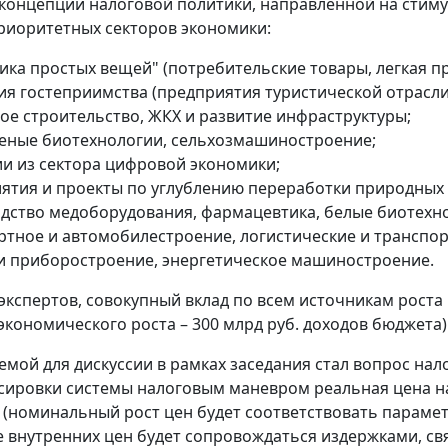
концепции налоговой политики, направленной на стиму
риоритетных секторов экономики:
ика простых вещей" (потребительские товары, легкая п
я гостеприимства (предприятия туристической отрасли,
е строительство, ЖКХ и развитие инфраструктуры;
леные биотехнологии, сельхозмашиностроение;
и из сектора цифровой экономики;
ятия и проекты по углублению переработки природных 
дство медоборудования, фармацевтика, белые биотехн
ртное и автомобилестроение, логистические и транспо
 и приборостроение, энергетическое машиностроение.
экспертов, совокупный вклад по всем источникам роста
 экономического роста – 300 млрд руб. доходов бюджета)
емой для дискуссии в рамках заседания стал вопрос нал
сировки системы налоговым маневром реальная цена на
(номинальный рост цен будет соответствовать параметр
 внутренних цен будет сопровождаться издержками, 