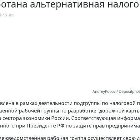
отана альтернативная налого
8 13:39
AndreyPopov / Depositpho
влена в рамках деятельности подгруппы по налоговой 
енной рабочей группы по разработке "дорожной карты
 сектора экономики России. Соответствующая информ
ного при Президенте РФ по защите прав предпринима
ежведомственная рабочая группа осуществляет свою д