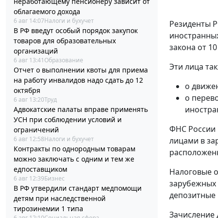
неработающему пенсионеру зависит от
облагаемого дохода
6 авг 14:07
Налоги и бухучет
Резиденты Р
В РФ введут особый порядок закупок
иностранных
товаров для образовательных
закона от 10
организаций
6 авг 13:41
Образование
Эти лица та
Отчет о выполнении квоты для приема
на работу инвалидов надо сдать до 12
о движе
октября
о перев
6 авг 13:20
Труд
иностра
Адвокатские палаты вправе применять
УСН при соблюдении условий и
ФНС России 
ограничений
6 авг 12:58
Налоги и бухучет
лицами в за
Контракты по однородным товарам
расположенн
можно заключать с одним и тем же
едпоставщиком
Налоговые о
6 авг 12:39
Бизнес
зарубежных 
В РФ утвердили стандарт медпомощи
депозитные 
детям при наследственной
тирозинемии 1 типа
Зачисление 
6 авг 12:10
Социальная сфера