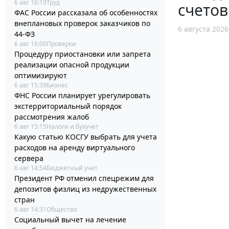
6 авг 16:19
Труд
счетов
ФАС России рассказала об особенностях
внеплановых проверок заказчиков по
6 августа 2026
44-ФЗ
6 авг 16:00
Проверки
Процедуру приостановки или запрета
реализации опасной продукции
оптимизируют
6 авг 15:39
Бизнес
ФНС России планирует урегулировать
экстерриториальный порядок
рассмотрения жалоб
6 авг 15:15
Налоги и бухучет
Какую статью КОСГУ выбрать для учета
расходов на аренду виртуального
сервера
6 авг 14:54
Бюджетный учет
Президент РФ отменил спецрежим для
депозитов физлиц из недружественных
стран
6 авг 14:31
Общество
Социальный вычет на лечение