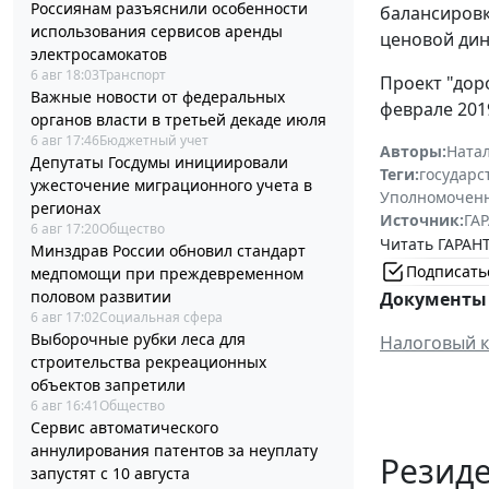
Россиянам разъяснили особенности
балансировк
использования сервисов аренды
ценовой дин
электросамокатов
6 авг 18:03
Транспорт
Проект "дор
Важные новости от федеральных
феврале 2019
органов власти в третьей декаде июля
6 авг 17:46
Бюджетный учет
Авторы:
Ната
Депутаты Госдумы инициировали
Теги:
государс
ужесточение миграционного учета в
Уполномоченн
регионах
Источник:
ГАР
6 авг 17:20
Общество
Читать ГАРАНТ
Минздрав России обновил стандарт
Подписать
медпомощи при преждевременном
половом развитии
Документы 
6 авг 17:02
Социальная сфера
Выборочные рубки леса для
Налоговый к
строительства рекреационных
объектов запретили
6 авг 16:41
Общество
Сервис автоматического
аннулирования патентов за неуплату
Резид
запустят с 10 августа