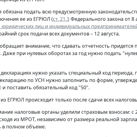
 обязана подать всю предусмотренную законодательств
лючения ее из ЕГРЮЛ (
ст. 21.3
Федерального закона от 8 а
 юридических лиц и индивидуальных предпринимателе
крайний срок подачи всех документов – 12 августа.
обращает внимание, что сдавать отчетность придется 
. Даже при нулевых оборотах за год нужно подать "нул
 декларациях нужно указать специальный код периода
екларацию по УСН нужно заполнить по форме, утверж
@
и поставить обязательный код "50".
из ЕГРЮЛ происходит только после сдачи всех налогов
ание налоговые органы уделили страховым взносам: с 
сходя из МРОТ, независимо от размера реальной зарпла
 в полном объеме.