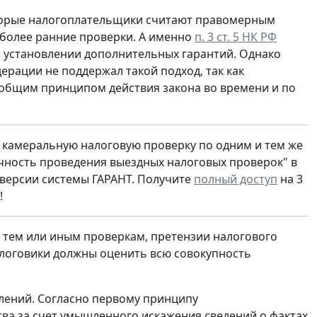
оторые налогоплательщики считают правомерным
а более ранние проверки. А именно
п. 3 ст. 5 НК РФ
б установлении дополнительных гарантий. Однако
ерации не поддержал такой подход, так как
 общим принципом действия закона во времени и по
 камеральную налоговую проверку по одним и тем же
ичность проведения выездных налоговых проверок" в
версии системы ГАРАНТ. Получите
полный доступ
на 3
!
 тем или иным проверкам, претензии налогового
алоговики должны оценить всю совокупность
лений. Согласно первому принципу
а за счет умышленного искажения сведений о фактах