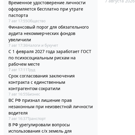
7 августа 2026
Временное удостоверение личности
оформляется бесплатно при утрате
паспорта
7 авг 17:55
Общество
Финансовый порог для обязательного
аудита некоммерческих фондов
увеличили
7 авг 17:36
Налоги и бухучет
С 1 февраля 2027 года заработает ГОСТ
по психосоциальным рискам на
рабочем месте
7 авг 17:11
Труд
Срок согласования заключения
контракта с единственным
контрагентом сократили
7 авг 16:55
Бизнес
ВС РФ признал лишение прав
незаконным при неизвестной личности
водителя
7 авг 16:37
Транспорт
В РФ урегулировали вопросы
использования с/х земель для