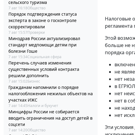
сельского туризма
7 авг 16:18
Общество
Порядок подтверждения статуса
Налоговые о
эксперта в законе о госконтроле
регламента 
скорректировали
7 авг 15:57
Проверки
Этой возмож
Минздрав России актуализировал
больше не н
стандарт медпомощи детям при
болезни Гоше
порядка орг
7 авг 15:34
Социальная сфера
Перечень случаев изменения
включен
существенных условий контракта
не явля
решили дополнить
нет нез
7 авг 15:02
Бизнес
в ЕГРЮЛ
Гражданам напомнили о порядке
нет неи
налогообложения нежилых объектов на
участках ИЖС
нет в с
7 авг 14:45
Налоги и бухучет
не нахо
Минцифры России не собирается
нет иск
вводить ограничения на доступ детей в
соцсети
Эти условия
7 авг 14:20
Общество
исключения