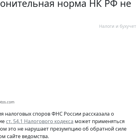
лонительная норма НК РФ не
Налоги и бухучет
otos.com
ия налоговых споров ФНС России рассказала о
ние
ст. 54.1 Налогового кодекса
может применяться
этом это не нарушает презумпцию об обратной силе
м сайте ведомства.