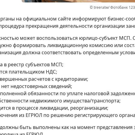
© treeratw/ Фотобанк 12
рганы на официальном сайте информируют бизнес-сооб
процедура прекращения деятельности организации зани
ностью может воспользоваться юрлицо-субъект МСП. 
ужно формировать ликвидационную комиссию или сост
анизация должна соответствовать определенным услов
а в реестр субъектов МСП;
ется плательщиком НДС;
авершенных расчетов с кредиторами;
 нет недостоверных сведений;
сполненной обязанности по уплате налоговой задолжен
обственности недвижимого имущества/транспорта;
дится в процессе ликвидации, реорганизации;
лючения из ЕГРЮЛ по решению регистрирующего органа
 должны быть выполнены как на момент представления 
 юрлица из ЕГРЮЛ.