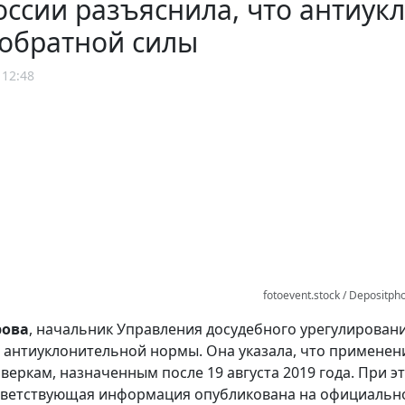
ссии разъяснила, что антиук
 обратной силы
 12:48
fotoevent.stock / Depositph
рова
, начальник Управления досудебного урегулирован
антиуклонительной нормы. Она указала, что примене
оверкам, назначенным после 19 августа 2019 года. При 
тветствующая информация опубликована на официально