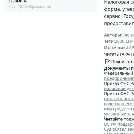
экзамена
Налоговая с
7 авг 12:15
Образование
форме, утв
сервис "Гос
предоставит
Авторы:
Елена
Теги:
2026
,
ЕГ
Источник:
ГАР
Читать ГАРАНТ
Подписать
Документы п
Федеральный з
предпринима
Приказ ФНС Ро
налоговой де
Приказ ФНС Ро
отнесенного к
содержащего 
или среднего
указанных за
Читайте такж
ВС РФ поддерж
Суд обязал з