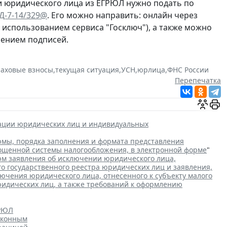
и юридического лица из ЕГРЮЛ нужно подать по
ЕД-7-14/329@
. Его можно направить: онлайн через
с использованием сервиса "Госключ"), а также можно
рением подписей.
раховые взносы
,
текущая ситуация
,
УСН
,
юрлица
,
ФНС России
Перепечатка
рации юридических лиц и индивидуальных
мы, порядка заполнения и формата представления
рощенной системы налогообложения, в электронной форме
"
м заявления об исключении юридического лица,
го государственного реестра юридических лиц и заявления,
чения юридического лица, отнесенного к субъекту малого
ридических лиц, а также требований к оформлению
ГРЮЛ
аконным