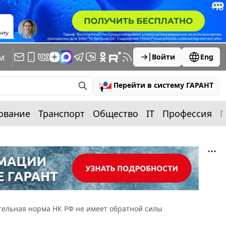
м
Войти
Eng
Перейти в систему ГАРАНТ
ование
Транспорт
Общество
IT
Профессия
П
тельная норма НК РФ не имеет обратной силы