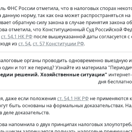
ль ФНС России отметила, что в налоговых спорах нек
а данную норму, так как она может распространяться н
вает обратную силу закона в случае принятия закона о
ова отметила, что Конституционный Суд Российской Фед
е
ст. 54.1 НК РФ
после вышеуказанной даты согласуется с
сходя из
ст. 54
,
ст. 57 Конституции РФ
.
налоговые органы проводить одновременно выездную и
а один и тот же период? Узнайте из материала "Период
едии решений. Хозяйственные ситуации"
интернет-
дня бесплатно
мя, даже если положения
ст. 54.1 НК РФ
не применяются к
огут быть основаны на формальных доказательствах. Н
 деле доказательств.
ова напомнила о двух принципах налоговых злоупотреб
льщикам запрещается получать налоговые преимуществ