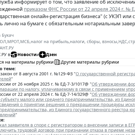
лужба информирует о том, что заявление об исключени
ержденной
приказом ФНС России от 22 апреля 2024 г. № 
ударственная онлайн-регистрация бизнеса" (с УКЭП или 
ь лично на бумаге с обязательным нотариальным заве
 Букач
РЮЛ
,
МРОТ
,
МСБ
,
налог на прибыль
,
налоги, сборы, взносы
,
НДС
,
ст
АНТ.РУ
.РУ в
Новости
и
Дзен
ся на материалы рубрики
Другие материалы рубрики
о теме:
акон от 8 августа 2001 г. №129-ФЗ "
О государственной регист
телей
"
ссии от 26 ноября 2025 г. № ЕД-7-3/1017@ "
Об утверждении фор
кларации по налогу, уплачиваемому в связи с применением уп
ссии от 22 апреля 2024 г. № ЕД-7-14/329@ "
Об утверждении фор
 субъекту малого или среднего предпринимательства, из Едино
сведения о принятии решения о прекращении процедуры исклю
 предпринимательства, из Единого государственного реестра ю
явлений
"
е:
ал заявителя в споре с регистратором о внесении записи в Е
аключить трудовой договор при признании отказа в приеме нез