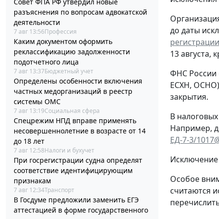
Совет ФПА РФ утвердил новые
разъяснения по вопросам адвокатской
Организация
деятельности
до даты иск
7 авг 13:56
Профессия
регистрации
Каким документом оформить
реклассификацию задолженности
13 августа, 
подотчетного лица
7 авг 13:37
Бюджетный учет
ФНС России 
Определены особенности включения
ЕСХН, ОСНО)
частных медорганизаций в реестр
закрытия.
системы ОМС
7 авг 13:19
Социальная сфера
В налоговых
Спецрежим НПД вправе применять
Например, д
несовершеннолетние в возрасте от 14
ЕД-7-3/1017
до 18 лет
7 авг 12:58
Налоги и бухучет
Исключение 
При госрегистрации судна определят
соответствие идентифицирующим
Особое вним
признакам
считаются и
7 авг 12:34
Транспорт
В Госдуме предложили заменить ЕГЭ
перечислить
аттестацией в форме государственного