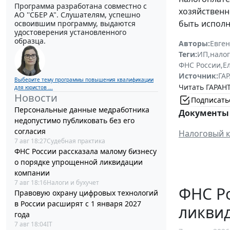
Программа разработана совместно с
хозяйственн
АО ''СБЕР А". Слушателям, успешно
быть исполн
освоившим программу, выдаются
удостоверения установленного
образца.
Авторы:
Евге
Теги:
ИП
,
налог
ФНС России
,
Е
Источник:
ГАР
Выберите тему программы повышения квалификации
Читать ГАРАНТ
для юристов ...
Новости
Подписать
Персональные данные медработника
Документы 
недопустимо публиковать без его
согласия
Налоговый к
7 авг 18:27
Судебная практика
ФНС России рассказала малому бизнесу
о порядке упрощенной ликвидации
компании
7 авг 18:16
Налоги и бухучет
ФНС Ро
Правовую охрану цифровых технологий
в России расширят с 1 января 2027
ликви
года
7 авг 18:04
IT