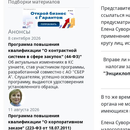
Подборки материалов
Представите
ссылаться н
предусматри
Елена Сувор
Анонсы
применени
8 сентября 2026
кругу лиц, и
Программа повышения
квалификации "О контрактной
системе в сфере закупок" (44-ФЗ)"
Вправе ли 
Об актуальных изменениях в КС
налогам з
узнаете, став участником программы,
разработанной совместно с АО ''СБЕР
"Энциклоп
А". Слушателям, успешно освоившим
программу, выдаются удостоверения
установленного образца.
В то же вре
органа не м
11 августа 2026
имеющихся в
Программа повышения
квалификации "О корпоративном
Елена Сувор
заказе" (223-ФЗ от 18.07.2011)
налогоплате