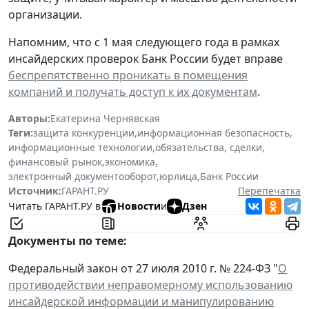
организации.
Напомним, что с 1 мая следующего года в рамках
инсайдерских проверок Банк России будет вправе
беспрепятственно проникать в помещения
компаний и получать доступ к их документам
.
Авторы:
Екатерина Чернявская
Теги:
защита конкуренции
,
информационная безопасность
,
информационные технологии
,
обязательства, сделки
,
финансовый рынок
,
экономика
,
электронный документооборот
,
юрлица
,
Банк России
Источник:
ГАРАНТ.РУ
Перепечатка
Читать ГАРАНТ.РУ в
Новости
и
Дзен
Документы по теме:
Федеральный закон от 27 июля 2010 г. № 224-ФЗ "
О
противодействии неправомерному использованию
инсайдерской информации и манипулированию