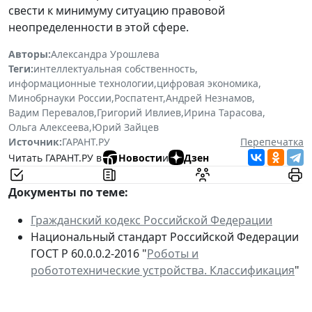
свести к минимуму ситуацию правовой
неопределенности в этой сфере.
Авторы:
Александра Урошлева
Теги:
интеллектуальная собственность
,
информационные технологии
,
цифровая экономика
,
Минобрнауки России
,
Роспатент
,
Андрей Незнамов
,
Вадим Перевалов
,
Григорий Ивлиев
,
Ирина Тарасова
,
Ольга Алексеева
,
Юрий Зайцев
Источник:
ГАРАНТ.РУ
Перепечатка
Читать ГАРАНТ.РУ в
Новости
и
Дзен
Документы по теме:
Гражданский кодекс Российской Федерации
Национальный стандарт Российской Федерации
ГОСТ Р 60.0.0.2-2016 "
Роботы и
робототехнические устройства. Классификация
"