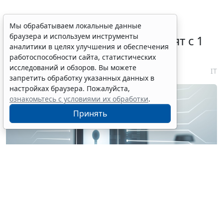
Правовую охрану цифровых
Мы обрабатываем локальные данные
браузера и используем инструменты
технологий в России расширят с 1
аналитики в целях улучшения и обеспечения
января 2027 года
работоспособности сайта, статистических
исследований и обзоров. Вы можете
7 августа 2026 18:04
IT
запретить обработку указанных данных в
настройках браузера. Пожалуйста,
ознакомьтесь с условиями их обработки
.
Принять
© perfectpixelshunter / Фотобанк 123RF.com