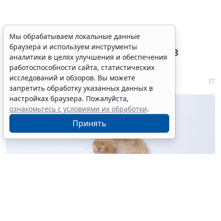
Племенные свидетельства и
Мы обрабатываем локальные данные
браузера и используем инструменты
паспорта решено перевести в
аналитики в целях улучшения и обеспечения
электронный формат
работоспособности сайта, статистических
исследований и обзоров. Вы можете
6 августа 2026 18:16
IT
запретить обработку указанных данных в
настройках браузера. Пожалуйста,
ознакомьтесь с условиями их обработки
.
Принять
© kaew6566 / Фотобанк 123RF.com