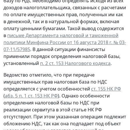
базу по НДС необходимо определять исходя из всех
доходов налогоплательщика, связанных с расчетами
по оплате имущественных прав, полученных им как
в денежной, так и в натуральной формах, включая
оплату ценными бумагами. Такой вывод содержится
в
письме Департамента налоговой и таможенной
политики Минфина России от 16 августа 2018 г. № 03-
07-11/57985
. В данной ситуации финансисты
применили порядок определения налоговой базы,
установленный
п. 2 ст. 153 Налогового кодекса
.
Ведомство отметило, что при передаче
имущественных прав налоговая база по НДС
определяется с учетом особенностей
ст. 155 НК РФ
(
абз. 5 п. 1 ст. 153 НК РФ
). Однако особенности
определения налоговой базы по НДС при
реализации сервитута в этой статье НК РФ
отсутствуют. При этом указанная операция подлежит
обложению НДС, так как она подпадает под объект