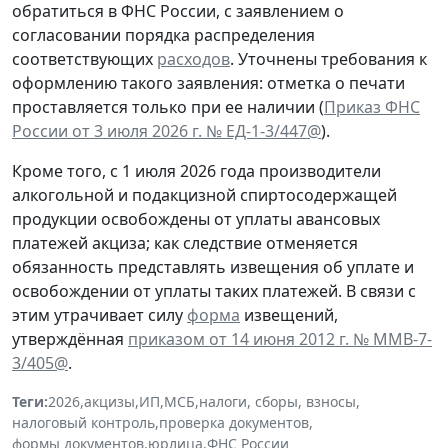
обратиться в ФНС России, с заявлением о
согласовании порядка распределения
соответствующих
расходов
. Уточнены требования к
оформлению такого заявления: отметка о печати
проставляется только при ее наличии (
Приказ ФНС
России от 3 июля 2026 г. № ЕД-1-3/447@
).
Кроме того, с 1 июля 2026 года производители
алкогольной и подакцизной спиртосодержащей
продукции освобождены от уплаты авансовых
платежей акциза; как следствие отменяется
обязанность представлять извещения об уплате и
освобождении от уплаты таких платежей. В связи с
этим утрачивает силу
форма
извещений,
утверждённая
приказом от 14 июня 2012 г. № ММВ-7-
3/405@
.
Теги:
2026
,
акцизы
,
ИП
,
МСБ
,
налоги, сборы, взносы
,
налоговый контроль
,
проверка документов
,
формы документов
,
юрлица
,
ФНС России