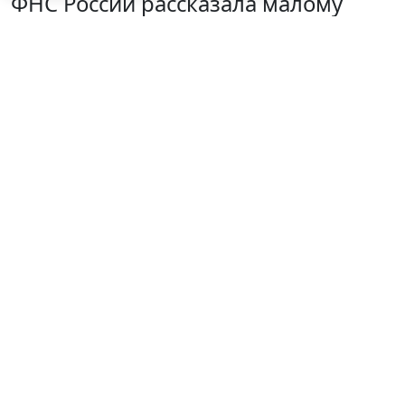
ФНС России рассказала малому
бизнесу о порядке упрощенной
ликвидации компании
7 августа 2026 18:16
Налоги и бухучет
© treeratw/ Фотобанк 123RF.com