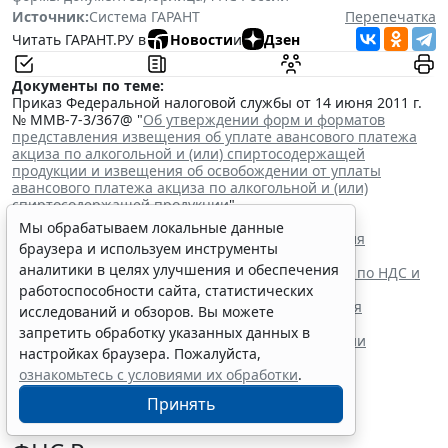
Источник:
Система ГАРАНТ
Перепечатка
Читать ГАРАНТ.РУ в
Новости
и
Дзен
Документы по теме:
Приказ Федеральной налоговой службы от 14 июня 2011 г.
№ ММВ-7-3/367@ "
Об утверждении форм и форматов
представления извещения об уплате авансового платежа
акциза по алкогольной и (или) спиртосодержащей
продукции и извещения об освобождении от уплаты
авансового платежа акциза по алкогольной и (или)
спиртосодержащей продукции
"
Читайте также:
Мы обрабатываем локальные данные
Сроки уплаты акциза на некоторые виды алкоголя
браузера и используем инструменты
продлили до 28 декабря
аналитики в целях улучшения и обеспечения
ФНС России утвердила новую форму декларации по НДС и
акцизам при импорте из ЕАЭС
работоспособности сайта, статистических
Глава государства утвердил поправки в НК РФ для
исследований и обзоров. Вы можете
стабилизации топливного рынка
запретить обработку указанных данных в
Парламентарии приняли поправки о расширении
настройках браузера. Пожалуйста,
механизма топливного демпфера
ознакомьтесь с условиями их обработки
.
Принять