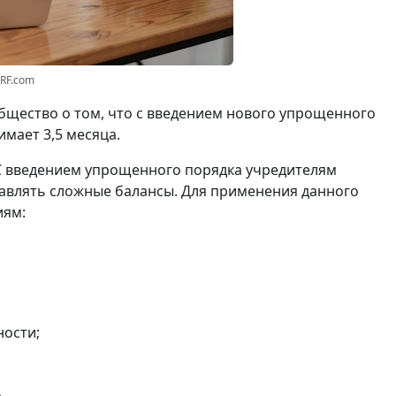
3RF.com
щество о том, что с введением нового упрощенного
мает 3,5 месяца.
С введением упрощенного порядка учредителям
авлять сложные балансы. Для применения данного
иям:
ности;