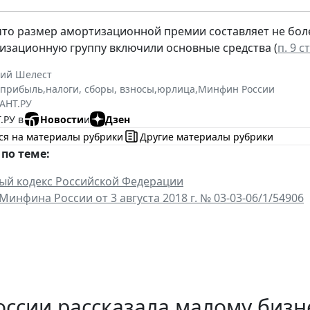
то размер амортизационной премии составляет не более
изационную группу включили основные средства (
п. 9 с
ний Шелест
 прибыль
,
налоги, сборы, взносы
,
юрлица
,
Минфин России
АНТ.РУ
.РУ в
Новости
и
Дзен
ся на материалы рубрики
Другие материалы рубрики
по теме:
вы
й кодекс Российской Федерации
инфина России от 3 августа 2018 г.
№
03-03-06/1/54906
ссии рассказала малому бизн