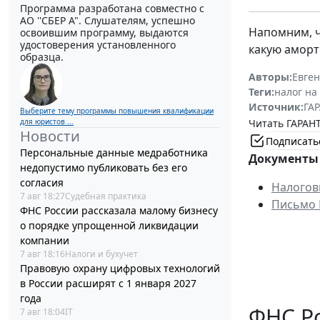
Программа разработана совместно с
АО ''СБЕР А". Слушателям, успешно
Напомним, ч
освоившим программу, выдаются
удостоверения установленного
какую аморт
образца.
Авторы:
Евге
Теги:
налог на
Источник:
ГАР
Выберите тему программы повышения квалификации
Читать ГАРАНТ
для юристов ...
Новости
Подписать
Персональные данные медработника
Документы 
недопустимо публиковать без его
согласия
Налого
7 авг 18:27
Судебная практика
Письмо М
ФНС России рассказала малому бизнесу
о порядке упрощенной ликвидации
компании
7 авг 18:16
Налоги и бухучет
Правовую охрану цифровых технологий
в России расширят с 1 января 2027
года
ФНС Ро
7 авг 18:04
IT