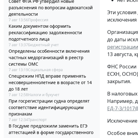
нет иск
Совет ФПА РФ утвердил новые
разъяснения по вопросам адвокатской
Эти условия
деятельности
исключения
7 авг 13:56
Профессия
Каким документом оформить
Организация
реклассификацию задолженности
подотчетного лица
до даты иск
7 авг 13:37
Бюджетный учет
регистрации
Определены особенности включения
13 августа, 
частных медорганизаций в реестр
системы ОМС
ФНС России 
7 авг 13:19
Социальная сфера
ЕСХН, ОСНО)
Спецрежим НПД вправе применять
закрытия.
несовершеннолетние в возрасте от 14
до 18 лет
В налоговых
7 авг 12:58
Налоги и бухучет
Например, д
При госрегистрации судна определят
соответствие идентифицирующим
ЕД-7-3/1017
признакам
7 авг 12:34
Транспорт
Исключение 
В Госдуме предложили заменить ЕГЭ
аттестацией в форме государственного
Особое вним