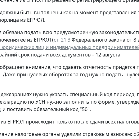
лючения из ЕГРЮЛ по решению регистрирующего органа
 должны быть выполнены как на момент представления 
 юрлица из ЕГРЮЛ.
 обязана подать всю предусмотренную законодательств
лючения ее из ЕГРЮЛ (
ст. 21.3
Федерального закона от 8 а
 юридических лиц и индивидуальных предпринимателе
крайний срок подачи всех документов – 12 августа.
обращает внимание, что сдавать отчетность придется 
. Даже при нулевых оборотах за год нужно подать "нул
 декларациях нужно указать специальный код периода
екларацию по УСН нужно заполнить по форме, утверж
@
и поставить обязательный код "50".
из ЕГРЮЛ происходит только после сдачи всех налогов
ание налоговые органы уделили страховым взносам: с 