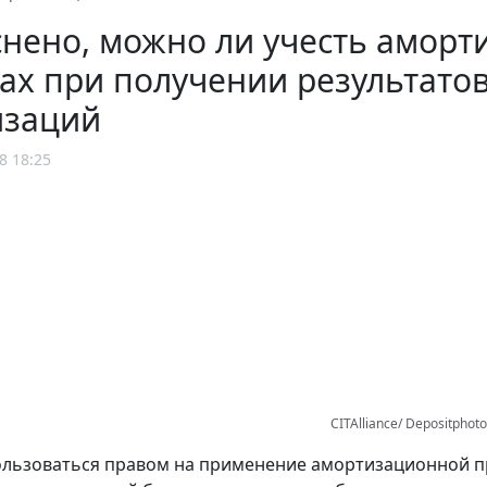
снено, можно ли учесть амор
ах при получении результато
изаций
8 18:25
CITAlliance/ Depositphot
льзоваться правом на применение амортизационной пр