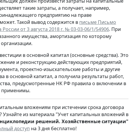
тельщик должен произвести затраты на капитальные
ествляет такие затраты, а получает, например,
принадлежащего предприятию на праве
может. Такой вывод содержится в
письме Письмо
ссии от 3 августа 2018 г. № 03-03-06/1/54906
. При
азанного имущества, амортизация по которому
 организации.
естиции в основной капитал (основные средства). Это
ружение и реконструкцию действующих предприятий,
умента, проектно-изыскательские работы и другие
а в основной капитал, а получила результаты работ,
тва, предусмотренные НК РФ правила о включении в
е применимы.
питальным вложениям при истечении срока договора
? Узнайте из материала "Учет капитальных вложений в
нциклопедии решений. Хозяйственные ситуации"
олный доступ
на 3 дня бесплатно!