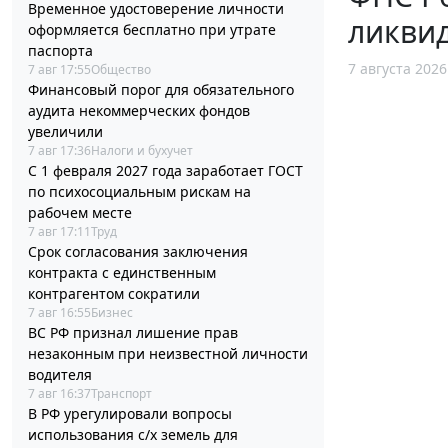
Временное удостоверение личности
ликви
оформляется бесплатно при утрате
паспорта
7 августа 2026
7 авг 17:55
Общество
Финансовый порог для обязательного
аудита некоммерческих фондов
увеличили
7 авг 17:36
Налоги и бухучет
С 1 февраля 2027 года заработает ГОСТ
по психосоциальным рискам на
рабочем месте
7 авг 17:11
Труд
Срок согласования заключения
контракта с единственным
контрагентом сократили
7 авг 16:55
Бизнес
ВС РФ признал лишение прав
незаконным при неизвестной личности
водителя
7 авг 16:37
Транспорт
В РФ урегулировали вопросы
использования с/х земель для