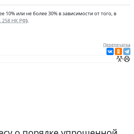
 10% или не более 30% в зависимости от того, в
т. 258 НК РФ
).
Перепечатка
есу о порядке упрощенной