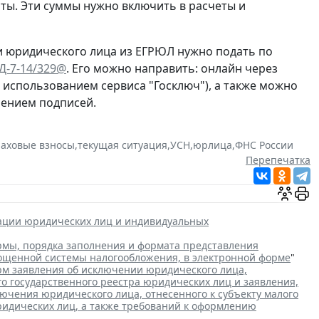
ты. Эти суммы нужно включить в расчеты и
и юридического лица из ЕГРЮЛ нужно подать по
ЕД-7-14/329@
. Его можно направить: онлайн через
с использованием сервиса "Госключ"), а также можно
рением подписей.
раховые взносы
,
текущая ситуация
,
УСН
,
юрлица
,
ФНС России
Перепечатка
рации юридических лиц и индивидуальных
мы, порядка заполнения и формата представления
рощенной системы налогообложения, в электронной форме
"
м заявления об исключении юридического лица,
го государственного реестра юридических лиц и заявления,
чения юридического лица, отнесенного к субъекту малого
ридических лиц, а также требований к оформлению