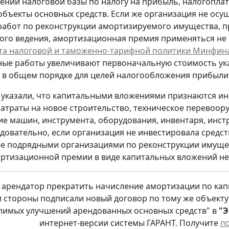
ении налоговой базы по налогу на прибыль, налогопла
объекты основных средств. Если же организация не осущ
работ по реконструкции амортизируемого имущества, 
ого ведения, амортизационная премия применяться не 
а налоговой и таможенно-тарифной политики Минфина Ро
ные работы увеличивают первоначальную стоимость ук
 в общем порядке для целей налогообложения прибыли
указали, что капитальными вложениями признаются инв
затраты на новое строительство, техническое перевоо
е машин, инструмента, оборудования, инвентаря, инстр
едовательно, если организация не инвестировала средств
 подрядными организациями по реконструкции имущес
ртизационной премии в виде капитальных вложений н
 арендатор прекратить начисление амортизации по ка
и стороны подписали новый договор по тому же объекту
лимых улучшений арендованных основных средств" в
"Э
интернет-версии системы ГАРАНТ. Получите
п