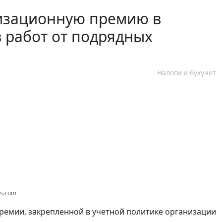
тизационную премию в
в работ от подрядных
Налоги и бухучет
os.com
емии, закрепленной в учетной политике организации