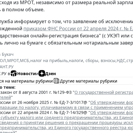
сходя из МРОТ, независимо от размера реальной зарпла
 в полном объеме.
лужба информирует о том, что заявление об исключени
ержденной
приказом ФНС России от 22 апреля 2024 г. № 
ударственная онлайн-регистрация бизнеса" (с УКЭП или 
ь лично на бумаге с обязательным нотариальным заве
 Букач
РЮЛ
,
МРОТ
,
МСБ
,
налог на прибыль
,
налоги, сборы, взносы
,
НДС
,
ст
АНТ.РУ
.РУ в
Новости
и
Дзен
ся на материалы рубрики
Другие материалы рубрики
о теме:
акон от 8 августа 2001 г. №129-ФЗ "
О государственной регист
телей
"
ссии от 26 ноября 2025 г. № ЕД-7-3/1017@ "
Об утверждении фор
кларации по налогу, уплачиваемому в связи с применением уп
ссии от 22 апреля 2024 г. № ЕД-7-14/329@ "
Об утверждении фор
 субъекту малого или среднего предпринимательства, из Едино
сведения о принятии решения о прекращении процедуры исклю
 предпринимательства, из Единого государственного реестра ю
явлений
"