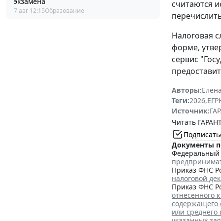
экзамена
считаются и
7 авг 12:15
Образование
перечислить
Налоговая с
форме, утв
сервис "Гос
предоставит
Авторы:
Елена
Теги:
2026
,
ЕГ
Источник:
ГАР
Читать ГАРАНТ
Подписать
Документы п
Федеральный з
предпринима
Приказ ФНС Ро
налоговой де
Приказ ФНС Ро
отнесенного к
содержащего 
или среднего
указанных за