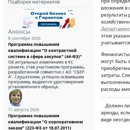
при определ
Подборки материалов
вложения в 
результаты 
хозяйственн
Департамент
Анонсы
этом указан
8 сентября 2026
учитывается
Программа повышения
квалификации "О контрактной
Финансисты 
системе в сфере закупок" (44-ФЗ)"
могут быть 
Об актуальных изменениях в КС
узнаете, став участником программы,
приобретени
разработанной совместно с АО ''СБЕР
затраты. Сл
А". Слушателям, успешно освоившим
программу, выдаются удостоверения
выполненные
установленного образца.
расходы амо
Должен ли
11 августа 2026
аренды, есл
Программа повышения
виде неотде
квалификации "О корпоративном
заказе" (223-ФЗ от 18.07.2011)