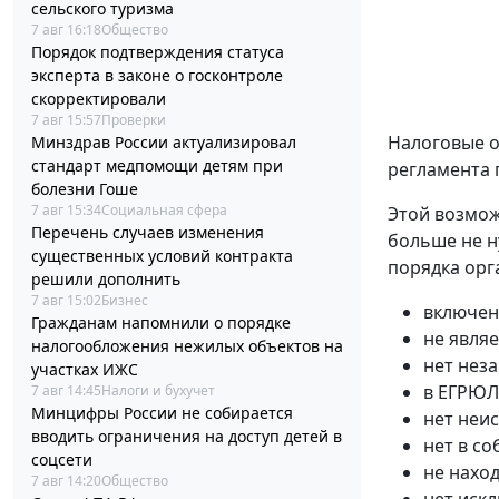
сельского туризма
7 авг 16:18
Общество
Порядок подтверждения статуса
эксперта в законе о госконтроле
скорректировали
7 авг 15:57
Проверки
Налоговые о
Минздрав России актуализировал
стандарт медпомощи детям при
регламента 
болезни Гоше
7 авг 15:34
Социальная сфера
Этой возмож
Перечень случаев изменения
больше не н
существенных условий контракта
порядка орг
решили дополнить
7 авг 15:02
Бизнес
включен
Гражданам напомнили о порядке
не явля
налогообложения нежилых объектов на
нет нез
участках ИЖС
в ЕГРЮЛ
7 авг 14:45
Налоги и бухучет
Минцифры России не собирается
нет неи
вводить ограничения на доступ детей в
нет в с
соцсети
не нахо
7 авг 14:20
Общество