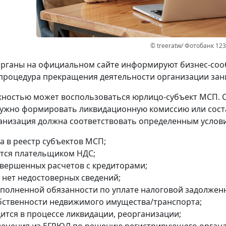
© treeratw/ Фотобанк 12
рганы на официальном сайте информируют бизнес-сооб
процедура прекращения деятельности организации зани
ностью может воспользоваться юрлицо-субъект МСП. 
ужно формировать ликвидационную комиссию или сост
анизация должна соответствовать определенным услов
а в реестр субъектов МСП;
ется плательщиком НДС;
авершенных расчетов с кредиторами;
 нет недостоверных сведений;
сполненной обязанности по уплате налоговой задолжен
обственности недвижимого имущества/транспорта;
дится в процессе ликвидации, реорганизации;