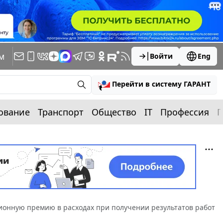
м
Войти
Eng
Перейти в систему ГАРАНТ
ование
Транспорт
Общество
IT
Профессия
П
ионную премию в расходах при получении результатов работ