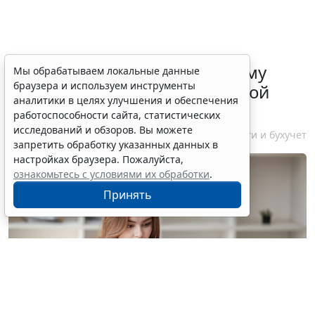
ФНС России рассказала малому
Мы обрабатываем локальные данные
браузера и используем инструменты
бизнесу о порядке упрощенной
аналитики в целях улучшения и обеспечения
ликвидации компании
работоспособности сайта, статистических
исследований и обзоров. Вы можете
7 августа 2026 18:16
Налоги и бухучет
запретить обработку указанных данных в
настройках браузера. Пожалуйста,
ознакомьтесь с условиями их обработки
.
Принять