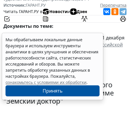
Источник:
ГАРАНТ.РУ
Перепечатка
Читать ГАРАНТ.РУ в
Новости
и
Дзен
Документы по теме:
Федеральный конституционный закон от 31 декабря
Мы обрабатываем локальные данные
1996 года № 1-ФКЗ "
О судебной системе Российской
браузера и используем инструменты
Федерации
"
аналитики в целях улучшения и обеспечения
работоспособности сайта, статистических
исследований и обзоров. Вы можете
запретить обработку указанных данных в
настройках браузера. Пожалуйста,
ознакомьтесь с условиями их обработки
.
ВС РФ защитил право сельского
Принять
врача на выплату по программе
"Земский доктор"
5 августа 2026 10:28
Судебная практика