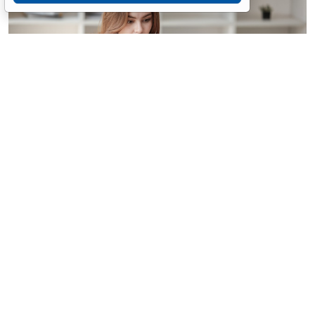
© treeratw/ Фотобанк 123RF.com
Налоговые органы на официальном сайте
информируют бизнес-сообщество о том, что с
введением нового упрощенного регламента
процедура прекращения деятельности организации
занимает 3,5 месяца.
Этой возможностью может воспользоваться
юрлицо-субъект МСП. С введением упрощенного