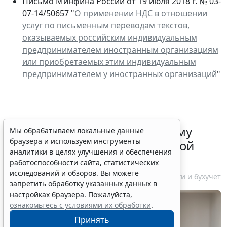
Письмо Минфина России от 19 июля 2018 г. № 03-
07-14/50657 "
О применении НДС в отношении
услуг по письменным переводам текстов,
оказываемых российским индивидуальным
предпринимателем иностранным организациям
или приобретаемых этим индивидуальным
предпринимателем у иностранных организаций
"
ФНС России рассказала малому
Мы обрабатываем локальные данные
браузера и используем инструменты
бизнесу о порядке упрощенной
аналитики в целях улучшения и обеспечения
ликвидации компании
работоспособности сайта, статистических
исследований и обзоров. Вы можете
7 августа 2026 18:16
Налоги и бухучет
запретить обработку указанных данных в
настройках браузера. Пожалуйста,
ознакомьтесь с условиями их обработки
.
Принять