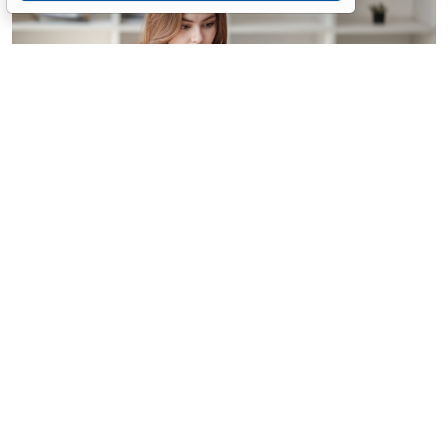
© treeratw/ Фотобанк 123RF.com
Налоговые органы на официальном сайте
информируют бизнес-сообщество о том, что с
введением нового упрощенного регламента
процедура прекращения деятельности организации
занимает 3,5 месяца.
Этой возможностью может воспользоваться
юрлицо-субъект МСП. С введением упрощенного
порядка учредителям больше не нужно