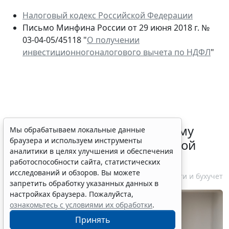
Налоговый кодекс Российской Федерации
Письмо Минфина России от 29 июня 2018 г. №
03-04-05/45118 "
О получении
инвестиционногоналогового вычета по НДФЛ
"
ФНС России рассказала малому
Мы обрабатываем локальные данные
браузера и используем инструменты
бизнесу о порядке упрощенной
аналитики в целях улучшения и обеспечения
ликвидации компании
работоспособности сайта, статистических
исследований и обзоров. Вы можете
7 августа 2026 18:16
Налоги и бухучет
запретить обработку указанных данных в
настройках браузера. Пожалуйста,
ознакомьтесь с условиями их обработки
.
Принять