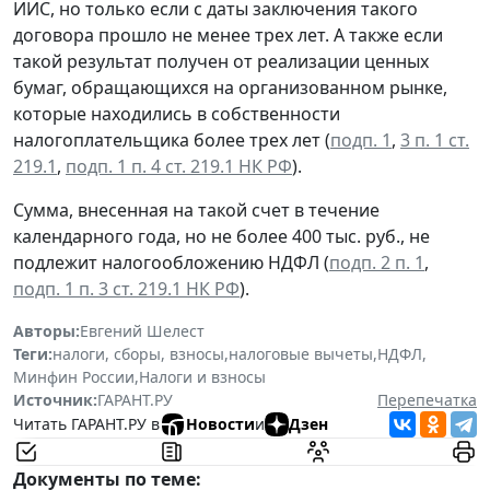
ИИС, но только если с даты заключения такого
договора прошло не менее трех лет. А также если
такой результат получен от реализации ценных
бумаг, обращающихся на организованном рынке,
которые находились в собственности
налогоплательщика более трех лет (
подп. 1
,
3 п. 1 ст.
219.1
,
подп. 1 п. 4 ст. 219.1 НК РФ
).
Сумма, внесенная на такой счет в течение
календарного года, но не более 400 тыс. руб., не
подлежит налогообложению НДФЛ (
подп. 2 п. 1
,
подп. 1 п. 3 ст. 219.1 НК РФ
).
Авторы:
Евгений Шелест
Теги:
налоги, сборы, взносы
,
налоговые вычеты
,
НДФЛ
,
Минфин России
,
Налоги и взносы
Источник:
ГАРАНТ.РУ
Перепечатка
Читать ГАРАНТ.РУ в
Новости
и
Дзен
Документы по теме: