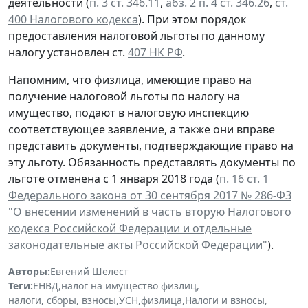
деятельности (
п. 3 ст. 346.11
,
абз. 2 п. 4 ст. 346.26
,
ст.
400 Налогового кодекса
). При этом порядок
предоставления налоговой льготы по данному
налогу установлен ст.
407 НК РФ
.
Напомним, что физлица, имеющие право на
получение налоговой льготы по налогу на
имущество, подают в налоговую инспекцию
соответствующее заявление, а также они вправе
представить документы, подтверждающие право на
эту льготу. Обязанность представлять документы по
льготе отменена с 1 января 2018 года (
п. 16 ст. 1
Федерального закона от 30 сентября 2017 № 286-ФЗ
"О внесении изменений в часть вторую Налогового
кодекса Российской Федерации и отдельные
законодательные акты Российской Федерации"
).
Авторы:
Евгений Шелест
Теги:
ЕНВД
,
налог на имущество физлиц
,
налоги, сборы, взносы
,
УСН
,
физлица
,
Налоги и взносы
,