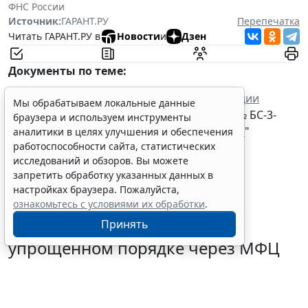
ФНС России
Источник:
ГАРАНТ.РУ
Перепечатка
Читать ГАРАНТ.РУ в
Новости
и
Дзен
Документы по теме:
Налоговый кодекс Российской Федерации
Мы обрабатываем локальные данные
Письмо ФНС России от 3 июля 2018 г. № БС-3-
браузера и используем инструменты
21/4425@ "
О рассмотрении обращения
"
аналитики в целях улучшения и обеспечения
работоспособности сайта, статистических
исследований и обзоров. Вы можете
запретить обработку указанных данных в
настройках браузера. Пожалуйста,
ознакомьтесь с условиями их обработки
.
Граждане могут запустить
Принять
процедуру банкротства в
упрощенном порядке через МФЦ
5 августа 2026 18:27
Налоги и бухучет