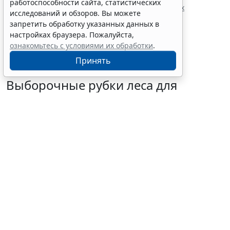
работоспособности сайта, статистических
Президент утвердил поправки о дополнительных
исследований и обзоров. Вы можете
требованиях к трудовым мигрантам
запретить обработку указанных данных в
настройках браузера. Пожалуйста,
ознакомьтесь с условиями их обработки
.
Принять
Выборочные рубки леса для
строительства рекреационных
объектов запретили
6 августа 2026 16:41
Общество