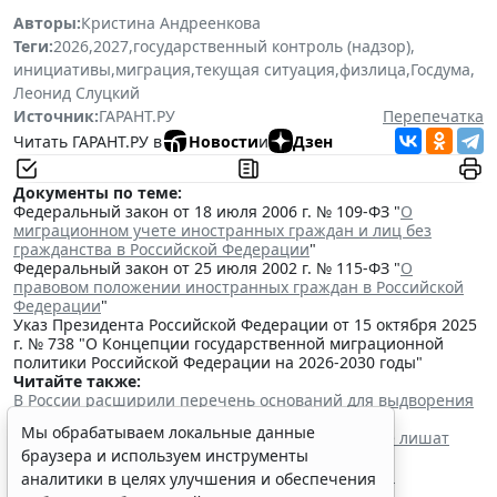
Авторы:
Кристина Андреенкова
Теги:
2026
,
2027
,
государственный контроль (надзор)
,
инициативы
,
миграция
,
текущая ситуация
,
физлица
,
Госдума
,
Леонид Слуцкий
Источник:
ГАРАНТ.РУ
Перепечатка
Читать ГАРАНТ.РУ в
Новости
и
Дзен
Документы по теме:
Федеральный закон от 18 июля 2006 г. № 109-ФЗ "
О
миграционном учете иностранных граждан и лиц без
гражданства в Российской Федерации
"
Федеральный закон от 25 июля 2002 г. № 115-ФЗ "
О
правовом положении иностранных граждан в Российской
Федерации
"
Указ Президента Российской Федерации от 15 октября 2025
г. № 738 "О Концепции государственной миграционной
политики Российской Федерации на 2026-2030 годы"
Читайте также:
В России расширили перечень оснований для выдворения
мигрантов из страны
Мы обрабатываем локальные данные
Мигрантов с судимостью за любое преступление лишат
браузера и используем инструменты
права на прием в гражданство
Данные об иностранных гражданах без права на
аналитики в целях улучшения и обеспечения
нахождение в РФ попадают в реестр