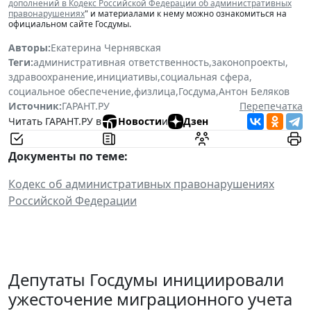
дополнений в Кодекс Российской Федерации об административных
правонарушениях
" и материалами к нему можно ознакомиться на
официальном сайте Госдумы.
Авторы:
Екатерина Чернявская
Теги:
административная ответственность
,
законопроекты
,
здравоохранение
,
инициативы
,
социальная сфера
,
социальное обеспечение
,
физлица
,
Госдума
,
Антон Беляков
Источник:
ГАРАНТ.РУ
Перепечатка
Читать ГАРАНТ.РУ в
Новости
и
Дзен
Документы по теме:
Кодекс об административных правонарушениях
Российской Федерации
Депутаты Госдумы инициировали
ужесточение миграционного учета