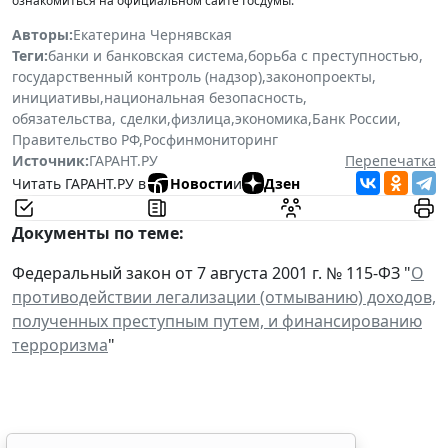
ознакомиться на официальном сайте Госдумы.
Авторы:
Екатерина Чернявская
Теги:
банки и банковская система
,
борьба с преступностью
,
государственный контроль (надзор)
,
законопроекты
,
инициативы
,
национальная безопасность
,
обязательства, сделки
,
физлица
,
экономика
,
Банк России
,
Правительство РФ
,
Росфинмониторинг
Источник:
ГАРАНТ.РУ
Перепечатка
Читать ГАРАНТ.РУ в
Новости
и
Дзен
Документы по теме:
Федеральный закон от 7 августа 2001 г. № 115-ФЗ "
О
противодействии легализации (отмыванию) доходов,
полученных преступным путем, и финансированию
терроризма
"