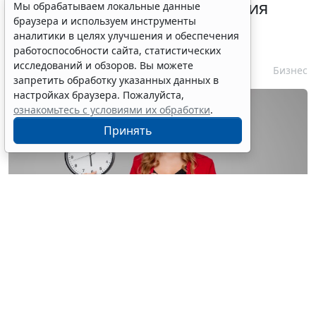
Срок согласования заключения
Мы обрабатываем локальные данные
браузера и используем инструменты
контракта с единственным
аналитики в целях улучшения и обеспечения
контрагентом сократили
работоспособности сайта, статистических
исследований и обзоров. Вы можете
7 августа 2026 16:55
Бизнес
запретить обработку указанных данных в
настройках браузера. Пожалуйста,
ознакомьтесь с условиями их обработки
.
Принять
© astimak / Фотобанк 123RF.com
Изменения внесены в
ч. 8 ст. 93 Закона № 44-ФЗ
. С 1
января 2027 года такой срок будет составлять не 8, а