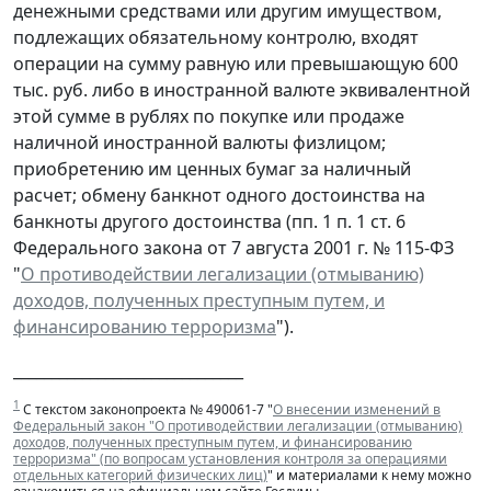
денежными средствами или другим имуществом,
подлежащих обязательному контролю, входят
операции на сумму равную или превышающую 600
тыс. руб. либо в иностранной валюте эквивалентной
этой сумме в рублях по покупке или продаже
наличной иностранной валюты физлицом;
приобретению им ценных бумаг за наличный
расчет; обмену банкнот одного достоинства на
банкноты другого достоинства (пп. 1 п. 1 ст. 6
Федерального закона от 7 августа 2001 г. № 115-ФЗ
"
О противодействии легализации (отмыванию)
доходов, полученных преступным путем, и
финансированию терроризма
").
______________________________
1
С текстом законопроекта № 490061-7 "
О внесении изменений в
Федеральный закон "О противодействии легализации (отмыванию)
доходов, полученных преступным путем, и финансированию
терроризма" (по вопросам установления контроля за операциями
отдельных категорий физических лиц)
" и материалами к нему можно