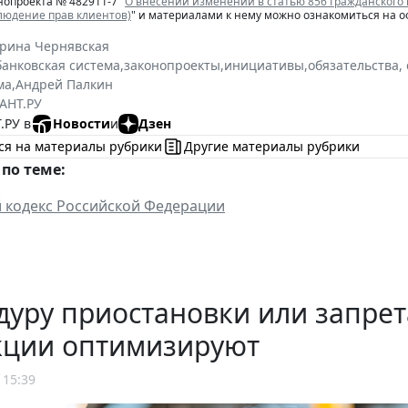
нопроекта № 482911-7 "
О внесении изменений в статью 856 Гражданского
людение прав клиентов)
" и материалами к нему можно ознакомиться на 
ерина Чернявская
банковская система
,
законопроекты
,
инициативы
,
обязательства,
ма
,
Андрей Палкин
АНТ.РУ
.РУ в
Новости
и
Дзен
ся на материалы рубрики
Другие материалы рубрики
по теме:
 кодекс Российской Федерации
уру приостановки или запрет
кции оптимизируют
 15:39