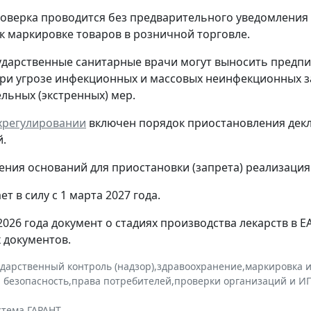
оверка проводится без предварительного уведомления
к маркировке товаров в розничной торговле.
ударственные санитарные врачи могут выносить предпи
ри угрозе инфекционных и массовых неинфекционных з
льных (экстренных) мер.
ехрегулировании
включен порядок приостановления декл
.
ения оснований для приостановки (запрета) реализация
ет в силу с 1 марта 2027 года.
 2026 года документ о стадиях производства лекарств в 
х документов.
ударственный контроль (надзор)
,
здравоохранение
,
маркировка 
 безопасность
,
права потребителей
,
проверки организаций и И
стема ГАРАНТ