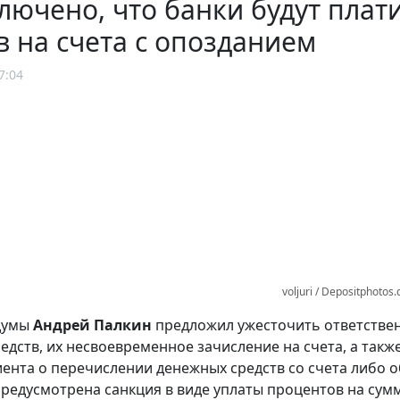
лючено, что банки будут плат
в на счета с опозданием
7:04
voljuri / Depositphotos
сдумы
Андрей Палкин
предложил ужесточить ответствен
едств, их несвоевременное зачисление на счета, а та
иента о перечислении денежных средств со счета либо о
предусмотрена санкция в виде уплаты процентов на сум