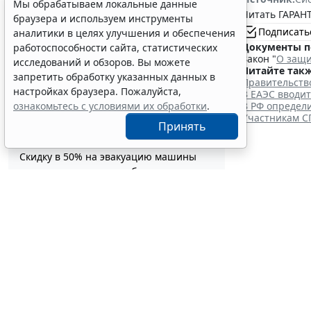
УСН при соблюдении условий и
Мы обрабатываем локальные данные
Читать ГАРАНТ
ограничений
браузера и используем инструменты
12:58
Налоги и бухучет
Подписать
аналитики в целях улучшения и обеспечения
Контракты по однородным товарам
Документы п
работоспособности сайта, статистических
Закон "
О защи
можно заключать с одним и тем же
исследований и обзоров. Вы можете
Читайте такж
едпоставщиком
запретить обработку указанных данных в
Правительств
12:39
Бизнес
настройках браузера. Пожалуйста,
В ЕАЭС вводи
В РФ утвердили стандарт медпомощи
В РФ определ
ознакомьтесь с условиями их обработки
.
детям при наследственной
Участникам С
Принять
тирозинемии 1 типа
12:10
Социальная сфера
Скидку в 50% на эвакуацию машины
предложили ввести за быструю оплату
Контр
штрафа
11:44
Транспорт
тем ж
Статотчетность об основных фондах за
2026 год придется сдавать по новым
6 августа 2026
формам
11:19
Бюджетный учет
Суд поддержал снижение работнику
премии к профессиональному
празднику