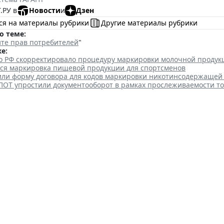
.РУ в
Новости
и
Дзен
ся на материалы рубрики
Другие материалы рубрики
о теме:
те прав потребителей
"
е:
о РФ скорректировало процедуру маркировки молочной продук
тся маркировка пищевой продукции для спортсменов
или форму договора для кодов маркировки никотинсодержащей
ПОТ упростили документооборот в рамках прослеживаемости т
акты по однородным товарам 
е едпоставщиком
 12:39