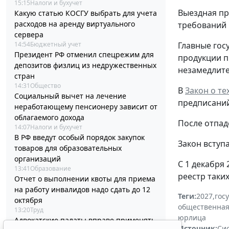
15:15
Налоги и бухучет
Выездная пр
Какую статью КОСГУ выбрать для учета
расходов на аренду виртуального
требований 
сервера
Главные гос
14:54
Бюджетный учет
Президент РФ отменил спецрежим для
продукции п
депозитов физлиц из недружественных
незамедлите
стран
14:31
Общество
В
Закон о т
Социальный вычет на лечение
предписаний
неработающему пенсионеру зависит от
облагаемого дохода
После отпад
14:07
Налоги и бухучет
В РФ введут особый порядок закупок
Закон вступа
товаров для образовательных
организаций
С 1 декабря
13:41
Образование
реестр таки
Отчет о выполнении квоты для приема
на работу инвалидов надо сдать до 12
Теги:
2027
,
гос
октября
общественная
13:20
Труд
юрлица
Адвокатские палаты вправе применять
Источник:
Си