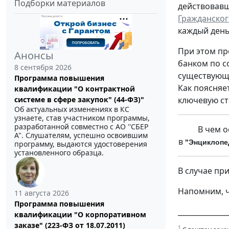
Подборки материалов
действовавш
Гражданског
каждый день
При этом пр
Анонсы
банком по с
8 сентября 2026
существующи
Программа повышения
Как поясняе
квалификации "О контрактной
ключевую ст
системе в сфере закупок" (44-ФЗ)"
Об актуальных изменениях в КС
узнаете, став участником программы,
разработанной совместно с АО ''СБЕР
В чем о
А". Слушателям, успешно освоившим
в
"Энциклопе
программу, выдаются удостоверения
установленного образца.
В случае пр
Напомним, ч
11 августа 2026
Программа повышения
______________
квалификации "О корпоративном
заказе" (223-ФЗ от 18.07.2011)
1