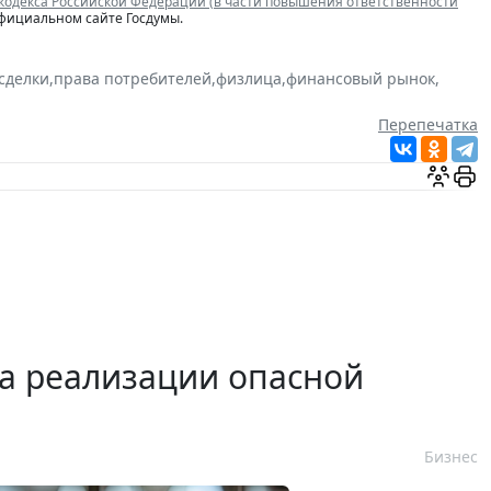
 кодекса Российской Федерации (в части повышения ответственности
официальном сайте Госдумы.
 сделки
,
права потребителей
,
физлица
,
финансовый рынок
,
Перепечатка
а реализации опасной
Бизнес