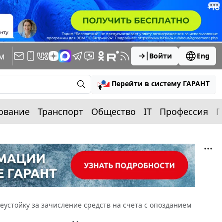
м
Войти
Eng
Перейти в систему ГАРАНТ
ование
Транспорт
Общество
IT
Профессия
П
еустойку за зачисление средств на счета с опозданием