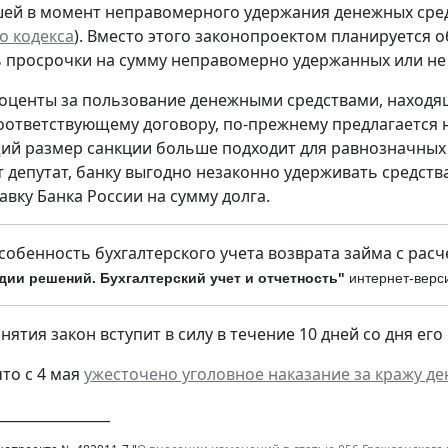
ей в момент неправомерного удержания денежных средст
о кодекса
). Вместо этого законопроектом планируется о
 просрочки на сумму неправомерно удержанных или не
оценты за пользование денежными средствами, находя
оответствующему договору, по-прежнему предлагается н
й размер санкции больше подходит для равнозначных 
т депутат, банку выгодно незаконно удерживать средств
авку Банка России на сумму долга.
собенность бухгалтерского учета возврата займа с рас
дии решений. Бухгалтерский учет и отчетность"
интернет-верс
инятия закон вступит в силу в течение 10 дней со дня е
то с 4 мая
ужесточено уголовное наказание за кражу ден
________________