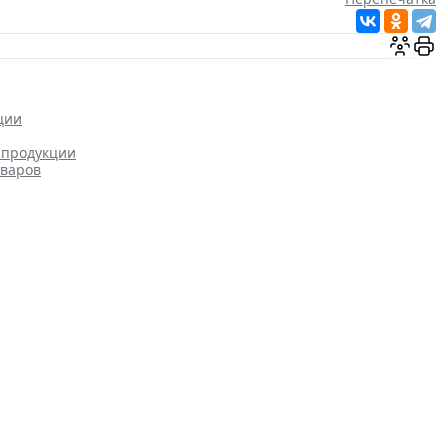
ции
 продукции
оваров
можно заключать с одним и
Бизнес