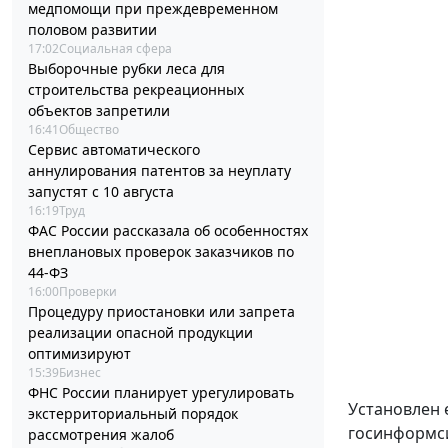
медпомощи при преждевременном
половом развитии
17:02
Социальная сфера
Выборочные рубки леса для
строительства рекреационных
объектов запретили
16:41
Общество
Сервис автоматического
аннулирования патентов за неуплату
запустят с 10 августа
16:19
Труд
ФАС России рассказала об особенностях
внеплановых проверок заказчиков по
44-ФЗ
16:00
Проверки
Процедуру приостановки или запрета
реализации опасной продукции
оптимизируют
15:39
Бизнес
ФНС России планирует урегулировать
Установлен 
экстерриториальный порядок
госинформси
рассмотрения жалоб