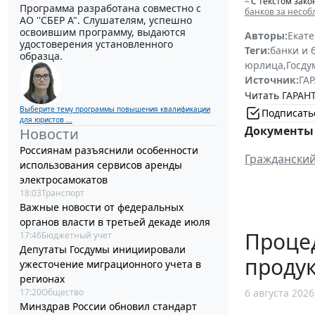
С текстом зако
Программа разработана совместно с
банков за несоб
АО ''СБЕР А". Слушателям, успешно
освоившим программу, выдаются
Авторы:
Екат
удостоверения установленного
Теги:
банки и 
образца.
юрлица
,
Госду
Источник:
ГАР
Читать ГАРАНТ
Выберите тему программы повышения квалификации
Подписать
для юристов ...
Документы 
Новости
Россиянам разъяснили особенности
Гражданский
использования сервисов аренды
электросамокатов
18:03
Транспорт
Важные новости от федеральных
органов власти в третьей декаде июля
Процед
17:46
Бюджетный учет
Депутаты Госдумы инициировали
проду
ужесточение миграционного учета в
регионах
6 августа 2026
17:20
Общество
Минздрав России обновил стандарт