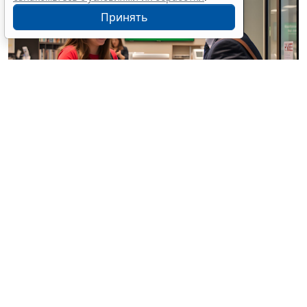
Принять
© / Фотобанк 123RF.com
Резиденты РФ (физлица, юрлица, ИП) обязаны
уведомлять налоговые органы об открытии
(закрытии) счетов (вкладов) в иностранных банках,
об изменении реквизитов этих счетов (вкладов).
Такие требования установлены ст. 12 Федерального
закона от 10 декабря 2003 г. № 173 «
О валютном
регулировании и валютном контроле
».
Эти лица также обязаны представлять в налоговую