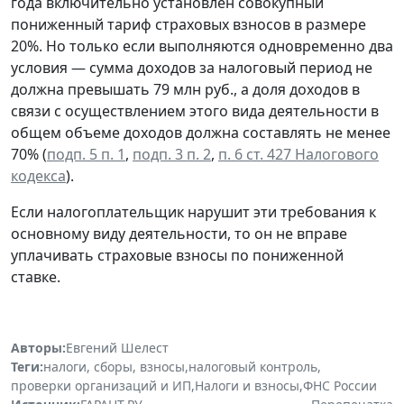
года включительно установлен совокупный
пониженный тариф страховых взносов в размере
20%. Но только если выполняются одновременно два
условия — сумма доходов за налоговый период не
должна превышать 79 млн руб., а доля доходов в
связи с осуществлением этого вида деятельности в
общем объеме доходов должна составлять не менее
70% (
подп. 5 п. 1
,
подп. 3 п. 2
,
п. 6 ст. 427 Налогового
кодекса
).
Если налогоплательщик нарушит эти требования к
основному виду деятельности, то он не вправе
уплачивать страховые взносы по пониженной
ставке.
Авторы:
Евгений Шелест
Теги:
налоги, сборы, взносы
,
налоговый контроль
,
проверки организаций и ИП
,
Налоги и взносы
,
ФНС России