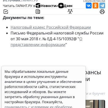
Источник:
ГАРАНТ.РУ
Перепечатка
Читать ГАРАНТ.РУ в
Новости
и
Дзен
Документы по теме:
Налоговый кодекс Российской Федерации
Письмо Федеральной налоговой службы России
от 30 мая 2018 г. № ЕД-4-15/10392@ "
О
представлении информации
"
Резидентам РФ указали на нюансы
Мы обрабатываем локальные данные
браузера и используем инструменты
информирования об открытии
аналитики в целях улучшения и обеспечения
счетов за границей
работоспособности сайта, статистических
исследований и обзоров. Вы можете
6 августа 2026 18:27
Налоги и бухучет
запретить обработку указанных данных в
настройках браузера. Пожалуйста,
ознакомьтесь с условиями их обработки
.