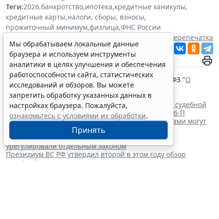
Теги:
2026
,
банкротство
,
ипотека
,
кредитные каникулы
,
кредитные карты
,
налоги, сборы, взносы
,
прожиточный минимум
,
физлица
,
ФНС России
Источник:
ГАРАНТ.РУ
Перепечатка
Мы обрабатываем локальные данные
Читать ГАРАНТ.РУ в
Новости
и
Дзен
браузера и используем инструменты
аналитики в целях улучшения и обеспечения
Документы по теме:
работоспособности сайта, статистических
Федеральный закон от 26 октября 2002 г. № 127-ФЗ "
О
исследований и обзоров. Вы можете
несостоятельности (банкротстве)
"
запретить обработку указанных данных в
Читайте также:
Уголовный арест и штраф в банкротстве: анализ судебной
настройках браузера. Пожалуйста,
практики применения Постановления КС РФ № 46-П
ознакомьтесь с условиями их обработки
.
Договор продажи недвижимости между гражданами могут
Принять
обязать заверять у нотариуса
Обращение цифровых валют и цифровых прав
урегулировали отдельным законом
Президиум ВС РФ утвердил второй в этом году обзор
судебной практики