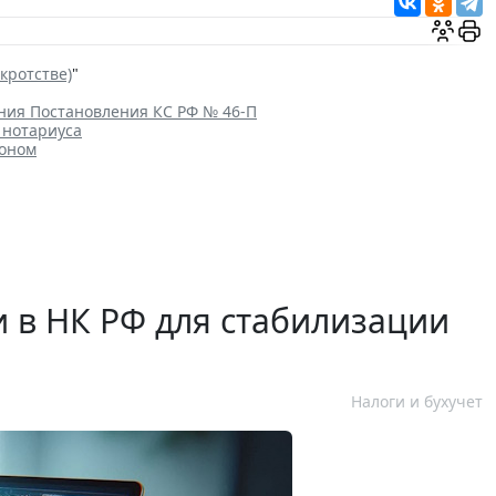
кротстве)
"
ения Постановления КС РФ № 46-П
 нотариуса
коном
и в НК РФ для стабилизации
Налоги и бухучет