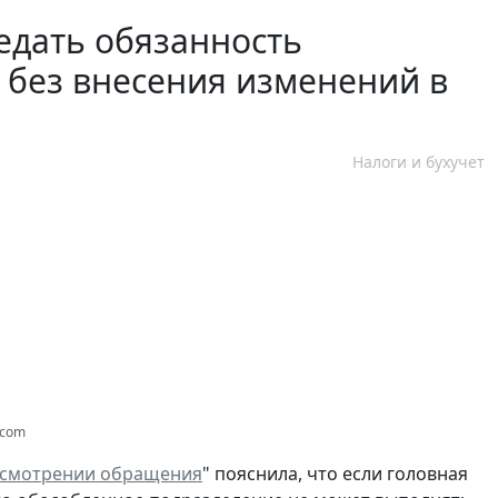
едать обязанность
 без внесения изменений в
Налоги и бухучет
.com
ссмотрении обращения
" пояснила, что если головная