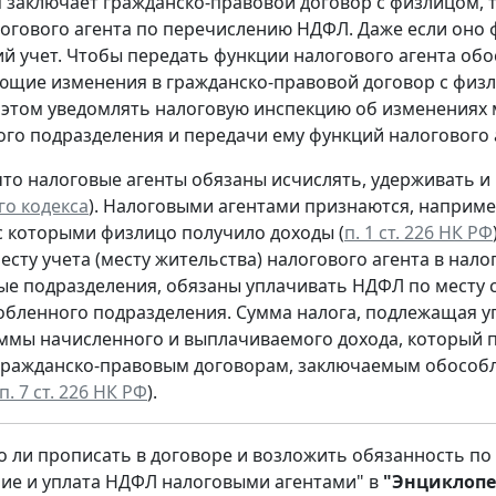
 заключает гражданско-правовой договор с физлицом, 
огового агента по перечислению НДФЛ. Даже если оно 
ий учет. Чтобы передать функции налогового агента о
ющие изменения в гражданско-правовой договор с физ
 этом уведомлять налоговую инспекцию об изменениях м
го подразделения и передачи ему функций налогового 
то налоговые агенты обязаны исчислять, удерживать и 
го кодекса
). Налоговыми агентами признаются, например
 которыми физлицо получило доходы (
п. 1 ст. 226 НК РФ
есту учета (месту жительства) налогового агента в нало
е подразделения, обязаны уплачивать НДФЛ по месту с
обленного подразделения. Сумма налога, подлежащая 
уммы начисленного и выплачиваемого дохода, который 
гражданско-правовым договорам, заключаемым обособ
п. 7 ст. 226 НК РФ
).
 ли прописать в договоре и возложить обязанность по
ие и уплата НДФЛ налоговыми агентами" в
"Энциклопе