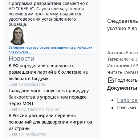
Программа разработана совместно с
АО ''СБЕР А". Слушателям, успешно
освоившим программу, выдаются
удостоверения установленного
Следователь
образца.
указано в до
Выберите тему программы повышения квалификации
Авторы:
Евге
для юристов ...
Новости
Теги:
налоги, 
В РФ определили очередность
Источник:
ГАР
размещения партий в бюллетене на
Читать ГАРАНТ
выборах в Госдуму
Подписать
5 авг 18:35
Общество
Документы 
Граждане могут запустить процедуру
банкротства в упрощенном порядке
Налогов
через МФЦ
Письмо 
5 авг 18:27
Налоги и бухучет
В России расширили перечень
оснований для выдворения мигрантов
из страны
5 авг 18:16
Общество