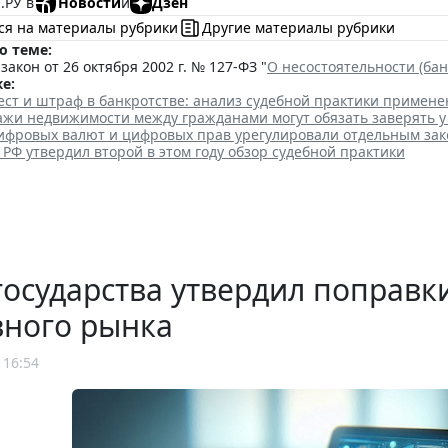
.РУ в
Новости
и
Дзен
ся на материалы рубрики
Другие материалы рубрики
о теме:
акон от 26 октября 2002 г. № 127-ФЗ "
О несостоятельности (бан
е:
ест и штраф в банкротстве: анализ судебной практики примен
ажи недвижимости между гражданами могут обязать заверять у
фровых валют и цифровых прав урегулировали отдельным за
РФ утвердил второй в этом году обзор судебной практики
государства утвердил поправк
вного рынка
 16:54