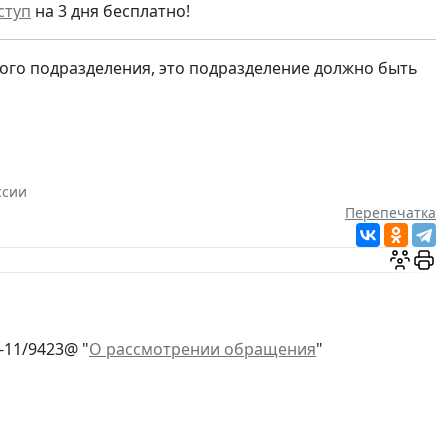
ступ
на 3 дня бесплатно!
ого подразделения, это подразделение должно быть
ссии
Перепечатка
-11/9423@ "
О рассмотрении обращения
"