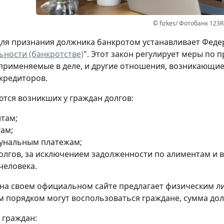
© fizkes/ Фотобанк 123R
ля признания должника банкротом устанавливает Федера
ьности (банкротстве)
". Этот закон регулирует меры по 
применяемые в деле, и другие отношения, возникающи
кредиторов.
тся возникших у граждан долгов:
итам;
гам;
унальным платежам;
долгов, за исключением задолженности по алиментам и
человека.
на своем официальном сайте предлагает физическим л
порядком могут воспользоваться граждане, сумма долга 
 граждан: