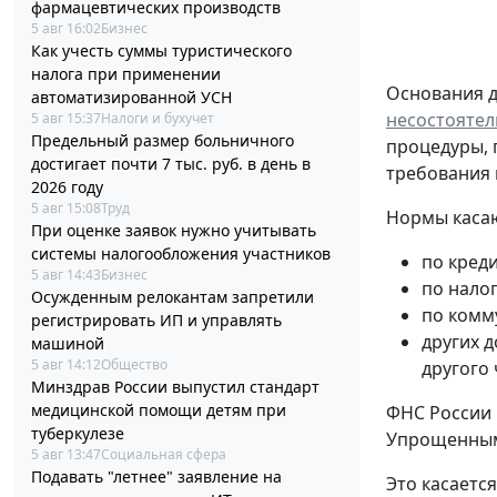
фармацевтических производств
5 авг 16:02
Бизнес
Как учесть суммы туристического
налога при применении
Основания д
автоматизированной УСН
несостоятел
5 авг 15:37
Налоги и бухучет
Предельный размер больничного
процедуры, 
достигает почти 7 тыс. руб. в день в
требования 
2026 году
5 авг 15:08
Труд
Нормы касаю
При оценке заявок нужно учитывать
системы налогообложения участников
по кред
5 авг 14:43
Бизнес
по нало
Осужденным релокантам запретили
по комм
регистрировать ИП и управлять
других 
машиной
5 авг 14:12
Общество
другого 
Минздрав России выпустил стандарт
медицинской помощи детям при
ФНС России 
туберкулезе
Упрощенным 
5 авг 13:47
Социальная сфера
Подавать "летнее" заявление на
Это касается