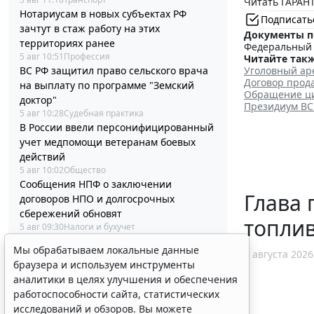
Читать ГАРАНТ
Нотариусам в новых субъектах РФ
Подписать
зачтут в стаж работу на этих
Документы п
территориях ранее
Федеральный з
5 авг 10:51
Профессия
Читайте такж
ВС РФ защитил право сельского врача
Уголовный ар
Договор прод
на выплату по программе "Земский
Обращение ци
доктор"
Президиум ВС 
5 авг 10:28
Судебная практика
В России ввели персонифицированный
учет медпомощи ветеранам боевых
действий
5 авг 10:02
Общество
Сообщения НПФ о заключении
Глава 
договоров НПО и долгосрочных
сбережений обновят
топли
5 авг 09:30
Налоги и бухучет
Президент РФ подписал очередной
Мы обрабатываем локальные данные
5 августа 2026
пакет из 59 федеральных законов
браузера и используем инструменты
5 авг 09:00
Общество
аналитики в целях улучшения и обеспечения
Международным организациям
работоспособности сайта, статистических
установили правила выдачи
исследований и обзоров. Вы можете
электронной подписи в РФ