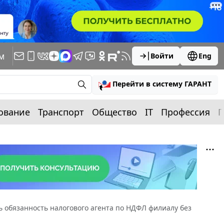
м
Войти
Eng
Перейти в систему ГАРАНТ
ование
Транспорт
Общество
IT
Профессия
П
ь обязанность налогового агента по НДФЛ филиалу без