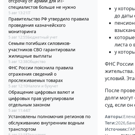
отсрочку от армии для ИТ-
специалистов больше не нужно
у которы
5 авг 13:21
IT
до даты
Правительство РФ утвердило правила
пенсион
проведения казначейского
взыскани
мониторинга
которые
5 авг 12:55
Бюджетный учет
Семьям погибших силовиков-
листа о 
участников СВО гарантировали
у котор
жилищные выплаты
5 авг 12:38
Общество
ФНС России 
ФНС России пояснила правила
жительства.
отражения сведений о
условий. Эт
прослеживаемых товарах
5 авг 12:10
Налоги и бухучет
После прове
Обращение цифровых валют и
долги могут
цифровых прав урегулировали
суд, если о
отдельным законом
5 авг 11:44
IT
Установлены полномочия регионов по
Авторы:
Елена
обслуживанию внутренним водным
Теги:
2026
,
бан
транспортом
Источник:
ГАР
5 авг 11:18
Транспорт