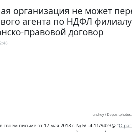
ая организация не может пер
вого агента по НДФЛ филиалу
анско-правовой договор
2:48
undrey / Depositphotos
 своем письме от 17 мая 2018 г. № БС-4-11/9423@ "
О ра