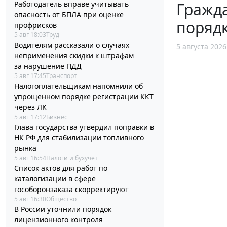
Работодатель вправе учитывать
Гражда
опасность от БПЛА при оценке
поряд
профрисков
5 авг 18:03
Труд
Водителям рассказали о случаях
5 августа 2026
неприменения скидки к штрафам
за нарушение ПДД
5 авг 17:45
Транспорт
Налогоплательщикам напомнили об
упрощенном порядке регистрации ККТ
через ЛК
5 авг 17:12
Бизнес
Глава государства утвердил поправки в
НК РФ для стабилизации топливного
рынка
5 авг 16:54
Налоги и бухучет
Список актов для работ по
каталогизации в сфере
гособоронзаказа скорректируют
5 авг 16:30
Общество
В России уточнили порядок
лицензионного контроля