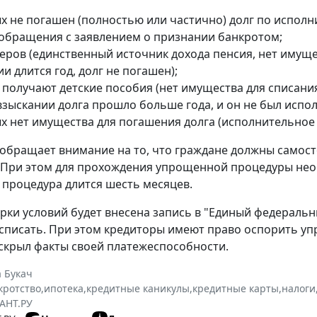
х не погашен (полностью или частично) долг по исполн
 обращения с заявлением о признании банкротом;
еров (единственный источник дохода пенсия, нет имуще
и длится год, долг не погашен);
 получают детские пособия (нет имущества для списания
взыскании долга прошло больше года, и он не был испол
ых нет имущества для погашения долга (исполнительное
обращает внимание на то, что граждане должны самост
 При этом для прохождения упрощенной процедуры не
а процедура длится шесть месяцев.
рки условий будет внесена запись в "Единый федеральн
 списать. При этом кредиторы имеют право оспорить 
н скрыл факты своей платежеспособности.
 Букач
кротство
,
ипотека
,
кредитные каникулы
,
кредитные карты
,
налоги
АНТ.РУ