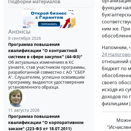
организация
Подборки материалов
функции нал
бухгалтерск
соответству
ним же. При
Анонсы
обособленно
8 сентября 2026
Программа повышения
Напомним, ч
квалификации "О контрактной
24 Налогово
системе в сфере закупок" (44-ФЗ)"
отношений с
Об актуальных изменениях в КС
узнаете, став участником программы,
бюджет по м
разработанной совместно с АО ''СБЕР
обособленны
А". Слушателям, успешно освоившим
программу, выдаются удостоверения
своего обос
установленного образца.
исходя из с
доходов по 
физлицами (
11 августа 2026
Программа повышения
Можно
квалификации "О корпоративном
"Исчислен
заказе" (223-ФЗ от 18.07.2011)