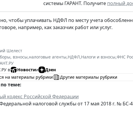
системы ГАРАНТ. Получите
полный до
но, чтобы уплачивать НДФЛ по месту учета обособленн
говоре, например, как заказчик работ или услуг.
ний Шелест
сборы, взносы
,
налоговые агенты
,
НДФЛ
,
Налоги и взносы
,
ФНС Ро
АНТ.РУ
.РУ в
Новости
и
Дзен
ся на материалы рубрики
Другие материалы рубрики
по теме:
ый кодекс Российской Федерации
Федеральной налоговой службы от 17 мая 2018 г. № БС-4