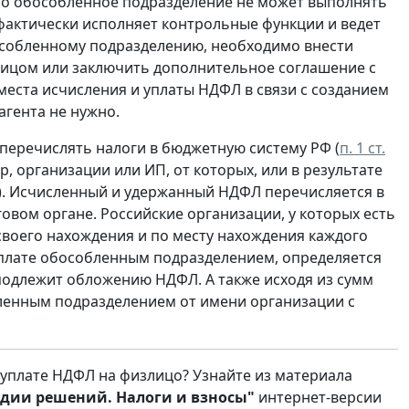
то обособленное подразделение не может выполнять
фактически исполняет контрольные функции и ведет
бособленному подразделению, необходимо внести
лицом или заключить дополнительное соглашение с
еста исчисления и уплаты НДФЛ в связи с созданием
агента не нужно.
перечислять налоги в бюджетную систему РФ (
п. 1 ст.
, организации или ИП, от которых, или в результате
). Исчисленный и удержанный НДФЛ перечисляется в
говом органе. Российские организации, у которых есть
воего нахождения и по месту нахождения каждого
уплате обособленным подразделением, определяется
подлежит обложению НДФЛ. А также исходя из сумм
ленным подразделением от имени организации с
 уплате НДФЛ на физлицо? Узнайте из материала
дии решений. Налоги и взносы"
интернет-версии