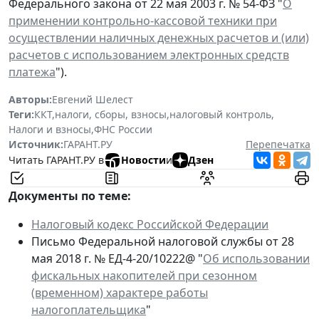
Федерального закона от 22 мая 2003 г. № 54-ФЗ "
О
применении контрольно-кассовой техники при
осуществлении наличных денежных расчетов и (или)
расчетов с использованием электронных средств
платежа
").
Авторы:
Евгений Шелест
Теги:
ККТ
,
налоги, сборы, взносы
,
налоговый контроль
,
Налоги и взносы
,
ФНС России
Источник:
ГАРАНТ.РУ
Перепечатка
Читать ГАРАНТ.РУ в
Новости
и
Дзен
Документы по теме:
Налоговый кодекс Российской Федерации
Письмо Федеральной налоговой службы от 28
мая 2018 г. № ЕД-4-20/10222@ "
Об использовании
фискальных накопителей при сезонном
(временном) характере работы
налогоплательщика
"