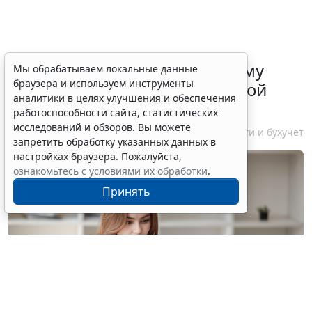
ФНС России рассказала малому
Мы обрабатываем локальные данные
браузера и используем инструменты
бизнесу о порядке упрощенной
аналитики в целях улучшения и обеспечения
ликвидации компании
работоспособности сайта, статистических
исследований и обзоров. Вы можете
7 августа 2026 18:16
Налоги и бухучет
запретить обработку указанных данных в
настройках браузера. Пожалуйста,
ознакомьтесь с условиями их обработки
.
Принять