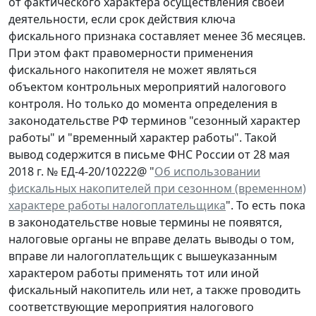
от фактического характера осуществления своей
деятельности, если срок действия ключа
фискального признака составляет менее 36 месяцев.
При этом факт правомерности применения
фискального накопителя не может являться
объектом контрольных мероприятий налогового
контроля. Но только до момента определения в
законодательстве РФ терминов "сезонный характер
работы" и "временный характер работы". Такой
вывод содержится в письме ФНС России от 28 мая
2018 г. № ЕД-4-20/10222@ "
Об использовании
фискальных накопителей при сезонном (временном)
характере работы налогоплательщика
". То есть пока
в законодательстве новые термины не появятся,
налоговые органы не вправе делать выводы о том,
вправе ли налогоплательщик с вышеуказанным
характером работы применять тот или иной
фискальный накопитель или нет, а также проводить
соответствующие мероприятия налогового