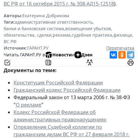
ВС РФ от 16 октября 2015 г. № 308-АД15-12518
).
Авторы:
Екатерина Добрикова
Теги:
административная ответственность
,
банки и банковская система
,
возмещение убытков
,
обязательства, сделки
,
реклама
,
судебная практика
,
физлица
,
ВС РФ
Источник:
ГАРАНТ.РУ
Перепечатка
Читать ГАРАНТ.РУ в
Новости
и
Дзен
Документы по теме:
Конституция Российской Федерации
Гражданский кодекс Российской Федерации
Федеральный закон от 13 марта 2006 г. № 38-ФЗ
"
О рекламе
"
Кодекс Российской Федерации об
административных правонарушениях
Определение Судебной коллегии по
гражданским делам ВС РФ от 27 февраля 2018 г.