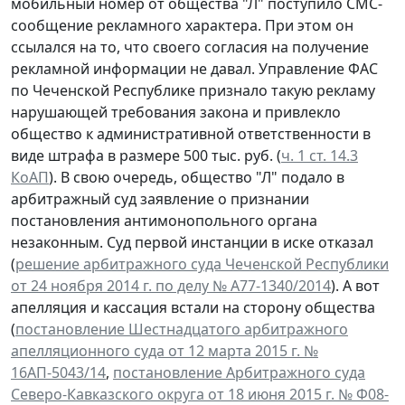
мобильный номер от общества "Л" поступило СМС-
сообщение рекламного характера. При этом он
ссылался на то, что своего согласия на получение
рекламной информации не давал. Управление ФАС
по Чеченской Республике признало такую рекламу
нарушающей требования закона и привлекло
общество к административной ответственности в
виде штрафа в размере 500 тыс. руб. (
ч. 1 ст. 14.3
КоАП
). В свою очередь, общество "Л" подало в
арбитражный суд заявление о признании
постановления антимонопольного органа
незаконным. Суд первой инстанции в иске отказал
(
решение арбитражного суда Чеченской Республики
от 24 ноября 2014 г. по делу № А77-1340/2014
). А вот
апелляция и кассация встали на сторону общества
(
постановление Шестнадцатого арбитражного
апелляционного суда от 12 марта 2015 г. №
16АП-5043/14
,
постановление Арбитражного суда
Северо-Кавказского округа от 18 июня 2015 г. № Ф08-