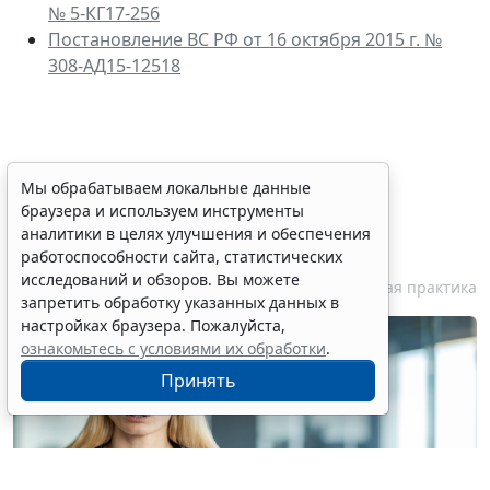
№ 5-КГ17-256
Постановление ВС РФ от 16 октября 2015 г. №
308-АД15-12518
Персональные данные
Мы обрабатываем локальные данные
браузера и используем инструменты
медработника недопустимо
аналитики в целях улучшения и обеспечения
публиковать без его согласия
работоспособности сайта, статистических
исследований и обзоров. Вы можете
7 августа 2026 18:27
Судебная практика
запретить обработку указанных данных в
настройках браузера. Пожалуйста,
ознакомьтесь с условиями их обработки
.
Принять