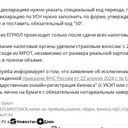
 декларациях нужно указать специальный код периода
екларацию по УСН нужно заполнить по форме, утверж
@
и поставить обязательный код "50".
из ЕГРЮЛ происходит только после сдачи всех налогов
ание налоговые органы уделили страховым взносам: с 
сходя из МРОТ, независимо от размера реальной зарпла
 в полном объеме.
лужба информирует о том, что заявление об исключени
ержденной
приказом ФНС России от 22 апреля 2024 г. № 
ударственная онлайн-регистрация бизнеса" (с УКЭП или 
ь лично на бумаге с обязательным нотариальным заве
 Букач
РЮЛ
,
МРОТ
,
МСБ
,
налог на прибыль
,
налоги, сборы, взносы
,
НДС
,
ст
АНТ.РУ
.РУ в
Новости
и
Дзен