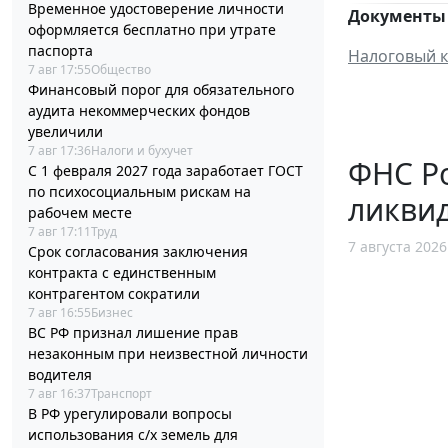
Временное удостоверение личности
Документы 
оформляется бесплатно при утрате
паспорта
Налоговый к
7 авг 17:55
Общество
Финансовый порог для обязательного
аудита некоммерческих фондов
увеличили
7 авг 17:36
Налоги и бухучет
ФНС Ро
С 1 февраля 2027 года заработает ГОСТ
по психосоциальным рискам на
ликви
рабочем месте
7 авг 17:11
Труд
7 августа 2026
Срок согласования заключения
контракта с единственным
контрагентом сократили
7 авг 16:55
Бизнес
ВС РФ признал лишение прав
незаконным при неизвестной личности
водителя
7 авг 16:37
Транспорт
В РФ урегулировали вопросы
использования с/х земель для