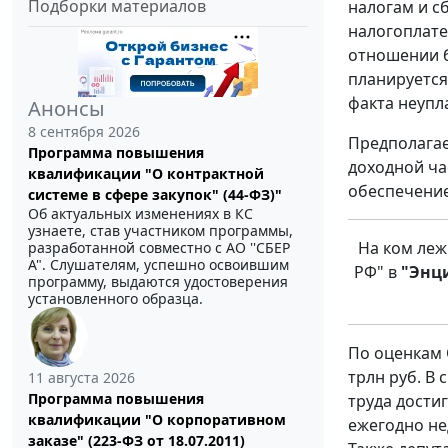
Подборки материалов
налогам и с
налогоплате
отношении б
планируется
факта неупл
Анонсы
8 сентября 2026
Предполагае
Программа повышения
доходной ча
квалификации "О контрактной
обеспечение
системе в сфере закупок" (44-ФЗ)"
Об актуальных изменениях в КС
узнаете, став участником программы,
На ком леж
разработанной совместно с АО ''СБЕР
А". Слушателям, успешно освоившим
РФ" в
"Энц
программу, выдаются удостоверения
установленного образца.
По оценкам 
трлн руб. В
11 августа 2026
Программа повышения
труда дости
квалификации "О корпоративном
ежегодно не
заказе" (223-ФЗ от 18.07.2011)