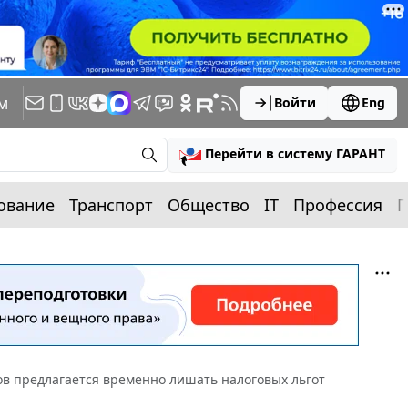
м
Войти
Eng
Перейти в систему ГАРАНТ
ование
Транспорт
Общество
IT
Профессия
П
ов предлагается временно лишать налоговых льгот