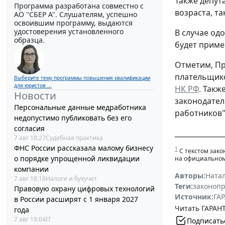
Также депут
Программа разработана совместно с
возраста, та
АО ''СБЕР А". Слушателям, успешно
освоившим программу, выдаются
удостоверения установленного
В случае од
образца.
будет приме
Отметим, Пр
плательщико
Выберите тему программы повышения квалификации
для юристов ...
НК РФ
. Так
Новости
законодател
Персональные данные медработника
работников"
недопустимо публиковать без его
согласия
______________
7 авг 18:27
Судебная практика
ФНС России рассказала малому бизнесу
1
С текстом зако
о порядке упрощенной ликвидации
на официальном
компании
Авторы:
Ната
7 авг 18:16
Налоги и бухучет
Теги:
законоп
Правовую охрану цифровых технологий
Источник:
ГАР
в России расширят с 1 января 2027
Читать ГАРАНТ
года
7 авг 18:04
IT
Подписать