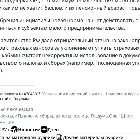
ат подчеркивает, что минимум 15 млн чел. не смогут в
к как им не хватит баллов, и их пенсионный возраст повы
обрения инициативы новая норма начнет действовать с 1
няться к субъектам малого предпринимательства.
авительство РФ дало отрицательный отзыв на законопро
в страховых взносов за уклонение от уплаты страховы
же кабмин считает некорректным использование в докум
ьством о налогах и сборах (например, "полноценная уп
).
________________
нопроекта № 470439-7 "
О внесении изменений в часть 1 Налогового кодек
 сайте Госдумы.
лья Ключевская
роекты
,
ИП
,
налоги, сборы, взносы
,
юрлица
,
Госдума
,
Олег Шеин
АНТ.РУ
.РУ в
Новости
и
Дзен
ся на материалы рубрики
Другие материалы рубрики