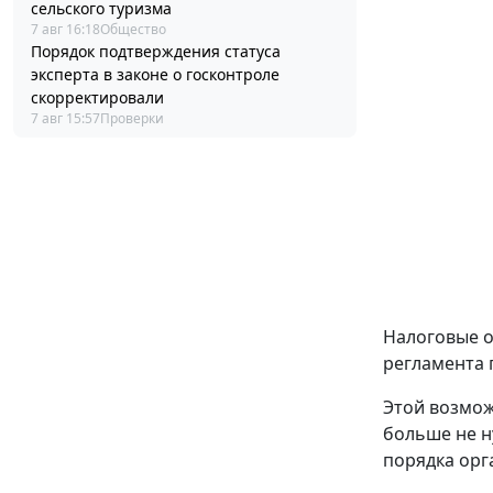
сельского туризма
7 авг 16:18
Общество
Порядок подтверждения статуса
эксперта в законе о госконтроле
скорректировали
7 авг 15:57
Проверки
Налоговые о
регламента 
Этой возмож
больше не н
порядка орг