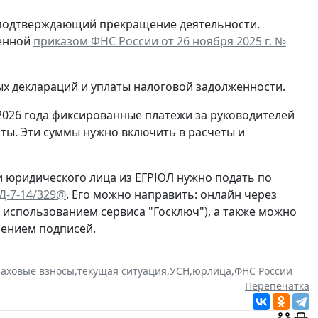
, подтверждающий прекращение деятельности.
денной
приказом ФНС России от 26 ноября 2025 г. №
ых деклараций и уплаты налоговой задолженности.
2026 года фиксированные платежи за руководителей
ты. Эти суммы нужно включить в расчеты и
и юридического лица из ЕГРЮЛ нужно подать по
ЕД-7-14/329@
. Его можно направить: онлайн через
с использованием сервиса "Госключ"), а также можно
рением подписей.
раховые взносы
,
текущая ситуация
,
УСН
,
юрлица
,
ФНС России
Перепечатка