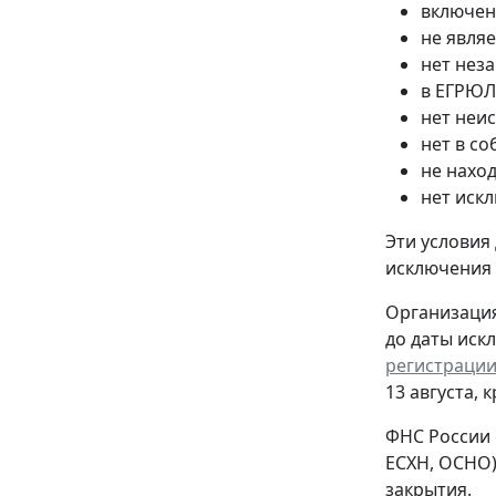
включен
не явля
нет нез
в ЕГРЮЛ
нет неи
нет в с
не нахо
нет иск
Эти условия
исключения
Организация
до даты иск
регистрации
13 августа, 
ФНС России 
ЕСХН, ОСНО)
закрытия.