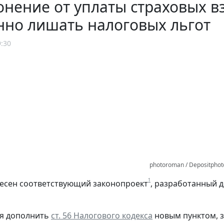
онение от уплаты страховых в
нно лишать налоговых льгот
9:30
photoroman / Depositpho
1
несен соответствующий законопроект
, разработанный 
ся дополнить
ст. 56 Налогового кодекса
новым пунктом, з