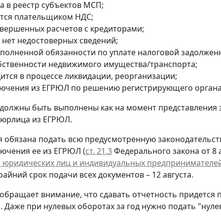
а в реестр субъектов МСП;
ется плательщиком НДС;
авершенных расчетов с кредиторами;
 нет недостоверных сведений;
сполненной обязанности по уплате налоговой задолжен
обственности недвижимого имущества/транспорта;
дится в процессе ликвидации, реорганизации;
лючения из ЕГРЮЛ по решению регистрирующего органа
 должны быть выполнены как на момент представления 
 юрлица из ЕГРЮЛ.
 обязана подать всю предусмотренную законодательств
лючения ее из ЕГРЮЛ (
ст. 21.3
Федерального закона от 8 а
 юридических лиц и индивидуальных предпринимателе
крайний срок подачи всех документов – 12 августа.
обращает внимание, что сдавать отчетность придется 
. Даже при нулевых оборотах за год нужно подать "нул