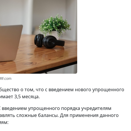
3RF.com
щество о том, что с введением нового упрощенного
мает 3,5 месяца.
С введением упрощенного порядка учредителям
авлять сложные балансы. Для применения данного
иям: