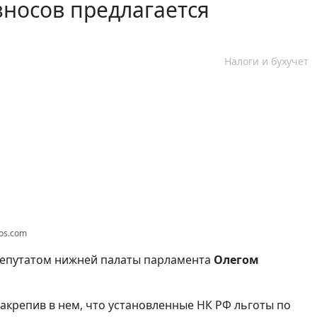
зносов предлагается
Налоги и бухучет
tos.com
депутатом нижней палаты парламента
Олегом
акрепив в нем, что установленные НК РФ льготы по