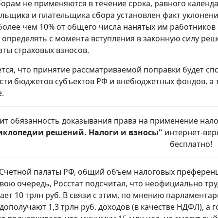
борам не применяются в течение срока, равного календа
льщика и плательщика сбора установлен факт уклонени
олее чем 10% от общего числа нанятых им работников и
 определять с момента вступления в законную силу ре
аты страховых взносов.
тся, что принятие рассматриваемой поправки будет сп
сти бюджетов субъектов РФ и внебюджетных фондов, а
.
ит обязанность доказывания права на применение нало
иклопедии решений. Налоги и взносы"
интернет-вер
бесплатно!
Счетной палаты РФ, общий объем налоговых преференци
 свою очередь, Росстат подсчитал, что неофициально тру
гает 10 трлн руб. В связи с этим, по мнению парламен
дополучают 1,3 трлн руб. доходов (в качестве НДФЛ), а