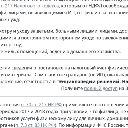
 ст. 217 Налогового кодекса
, которым от НДФЛ освобожда
физлицами, не являющимися ИП, от физлиц за оказание 
ых нужд:
мотру и уходу за детьми, больными лицами, лицами, дос
имися в постоянном постороннем уходе по заключени
титорству;
ке жилых помещений, ведению домашнего хозяйства.
я ли сведения о постановке на налоговый учет физическ
 из материала "Самозанятые граждане (не ИП), оказываю
бложение, отчетность" в
"Энциклопедии решений. На
Получите
полный доступ
на 3
оложения
п. 70 ст. 217 НК РФ
применяются в отношении до
ериодах 2017 и 2018 годах при условии, что физлица, 
отников услуги физическому лицу для личных, домашних 
ргане (
п. 7.3 ст. 83 НК РФ
). По информации ФНС России, т