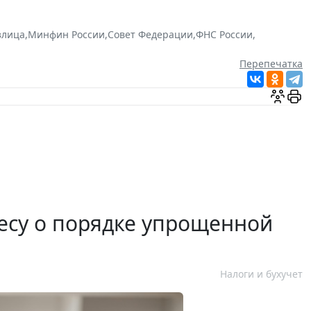
злица
,
Минфин России
,
Совет Федерации
,
ФНС России
,
Перепечатка
есу о порядке упрощенной
Налоги и бухучет