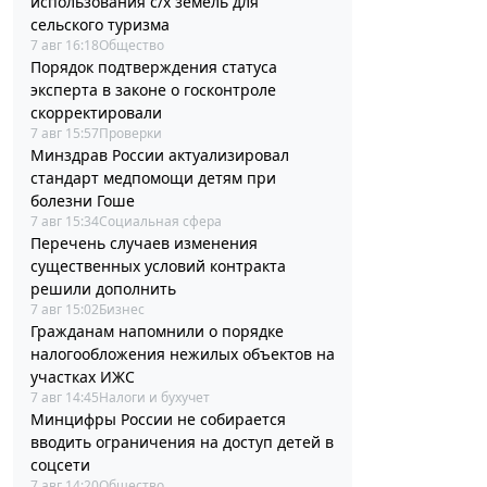
использования с/х земель для
сельского туризма
7 авг 16:18
Общество
Порядок подтверждения статуса
эксперта в законе о госконтроле
скорректировали
7 авг 15:57
Проверки
Минздрав России актуализировал
стандарт медпомощи детям при
болезни Гоше
7 авг 15:34
Социальная сфера
Перечень случаев изменения
существенных условий контракта
решили дополнить
7 авг 15:02
Бизнес
Гражданам напомнили о порядке
налогообложения нежилых объектов на
участках ИЖС
7 авг 14:45
Налоги и бухучет
Минцифры России не собирается
вводить ограничения на доступ детей в
соцсети
7 авг 14:20
Общество