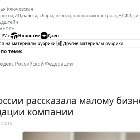
лья Ключевская
роекты
,
ИП
,
налоги, сборы, взносы
,
налоговый контроль
,
НДФЛ
,
фи
льдштейн
АНТ.РУ
.РУ в
Новости
и
Дзен
ся на материалы рубрики
Другие материалы рубрики
по теме:
одекс Российской Федерации
ссии рассказала малому бизн
дации компании
 18:16