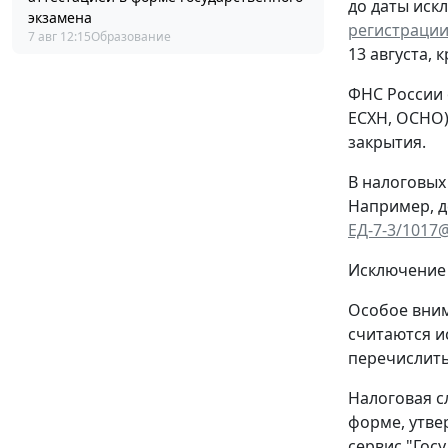
до даты иск
экзамена
регистрации
7 авг 12:15
Образование
13 августа, 
ФНС России 
ЕСХН, ОСНО)
закрытия.
В налоговых
Например, д
ЕД-7-3/1017
Исключение 
Особое вним
считаются и
перечислить
Налоговая с
форме, утв
сервис "Гос