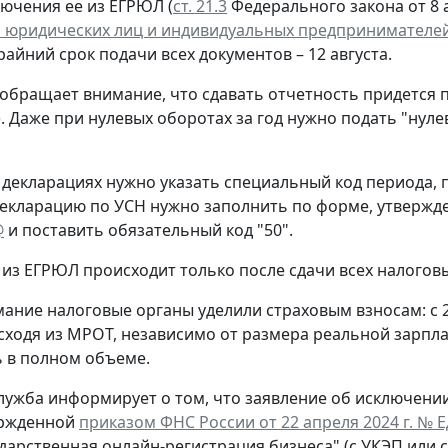
лючения ее из ЕГРЮЛ (
ст. 21.3
Федерального закона от 8 а
 юридических лиц и индивидуальных предпринимателе
крайний срок подачи всех документов – 12 августа.
обращает внимание, что сдавать отчетность придется 
. Даже при нулевых оборотах за год нужно подать "нул
 декларациях нужно указать специальный код периода
екларацию по УСН нужно заполнить по форме, утверж
@
и поставить обязательный код "50".
из ЕГРЮЛ происходит только после сдачи всех налогов
ание налоговые органы уделили страховым взносам: с 
сходя из МРОТ, независимо от размера реальной зарпла
 в полном объеме.
лужба информирует о том, что заявление об исключени
ержденной
приказом ФНС России от 22 апреля 2024 г. № 
ударственная онлайн-регистрация бизнеса" (с УКЭП или 