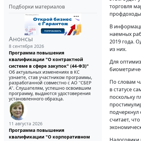
торговля ма
Подборки материалов
профдоходы 
В информаци
наемных раб
Анонсы
2019 года. О
8 сентября 2026
из них.
Программа повышения
квалификации "О контрактной
Для оптимиз
системе в сфере закупок" (44-ФЗ)"
биометричес
Об актуальных изменениях в КС
узнаете, став участником программы,
По словам ч
разработанной совместно с АО ''СБЕР
А". Слушателям, успешно освоившим
в статусе са
программу, выдаются удостоверения
поскольку п
установленного образца.
простимулир
подчеркнул 
считает, чт
11 августа 2026
экономическ
Программа повышения
квалификации "О корпоративном
Налоговики 