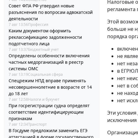
Налоговые о
Совет ФПА РФ утвердил новые
регламента 
разъяснения по вопросам адвокатской
деятельности
Этой возмож
7 авг 13:56
Профессия
больше не н
Каким документом оформить
порядка орг
реклассификацию задолженности
подотчетного лица
включен
7 авг 13:37
Бюджетный учет
Определены особенности включения
не явля
частных медорганизаций в реестр
нет нез
системы ОМС
в ЕГРЮЛ
7 авг 13:19
Социальная сфера
нет неи
Спецрежим НПД вправе применять
нет в с
несовершеннолетние в возрасте от 14
не нахо
до 18 лет
7 авг 12:58
Налоги и бухучет
нет иск
При госрегистрации судна определят
соответствие идентифицирующим
Эти условия
признакам
исключения
7 авг 12:34
Транспорт
В Госдуме предложили заменить ЕГЭ
Организация
аттестацией в форме государственного