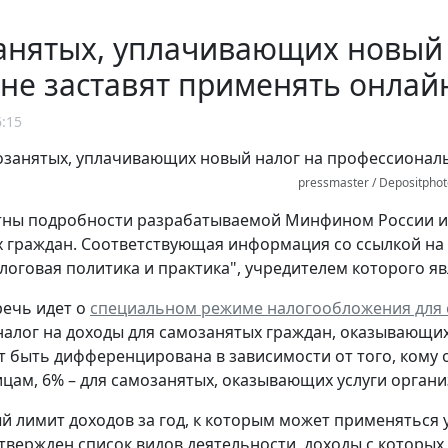
анятых, уплачивающих новый
 не заставят применять онлай
6:15
pressmaster / Depositpho
тны подробности разрабатываемой Минфином России ин
 граждан. Соответствующая информация со ссылкой на
логовая политика и практика", учредителем которого яв
ечь идет о
специальном режиме налогообложения для 
налог на доходы для самозанятых граждан, оказывающи
т быть дифференцирована в зависимости от того, кому 
ицам, 6% – для самозанятых, оказывающих услуги органи
 лимит доходов за год, к которым может применяться у
утвержден список видов деятельности, доходы с которых 