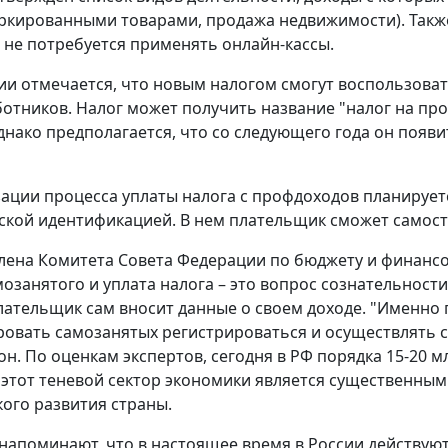
ркированными товарами, продажа недвижимости). Также
не потребуется применять онлайн-кассы.
и отмечается, что новым налогом смогут воспользоват
отников. Налог может получить название "налог на про
днако предполагается, что со следующего года он появит
ации процесса уплаты налога с профдоходов планирует
кой идентификацией. В нем плательщик сможет самост
лена Комитета Совета Федерации по бюджету и финан
мозанятого и уплата налога – это вопрос сознательности
лательщик сам вносит данные о своем доходе. "Именно 
овать самозанятых регистрироваться и осуществлять с
он. По оценкам экспертов, сегодня в РФ порядка 15-20 м
о этот теневой сектор экономики является существенны
ого развития страны.
напоминают, что в настоящее время в России действуют