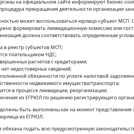
рганы на официальном сайте информируют бизнес-сооб
процедура прекращения деятельности организации зани
ностью может воспользоваться юрлицо-субъект МСП. 
ужно формировать ликвидационную комиссию или сост
анизация должна соответствовать определенным услов
а в реестр субъектов МСП;
ется плательщиком НДС;
авершенных расчетов с кредиторами;
 нет недостоверных сведений;
сполненной обязанности по уплате налоговой задолжен
обственности недвижимого имущества/транспорта;
дится в процессе ликвидации, реорганизации;
лючения из ЕГРЮЛ по решению регистрирующего органа
 должны быть выполнены как на момент представления 
 юрлица из ЕГРЮЛ.
 обязана подать всю предусмотренную законодательств