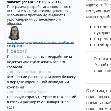
заказе" (223-ФЗ от 18.07.2011)
идет о
п. 70
Программа разработана совместно с
полученных 
АО ''СБЕР А". Слушателям, успешно
освоившим программу, выдаются
иных подобн
удостоверения установленного
образца.
по прис
нуждающ
по репе
Выберите тему программы повышения квалификации
по убор
для юристов ...
Новости
Персональные данные медработника
Относятс
недопустимо публиковать без его
Узнайте
согласия
налогоо
7 авг 18:27
Судебная практика
ФНС России рассказала малому бизнесу
о порядке упрощенной ликвидации
компании
Отметим, п
7 авг 18:16
Налоги и бухучет
налоговых п
Правовую охрану цифровых технологий
в России расширят с 1 января 2027
наемных раб
года
налоговом о