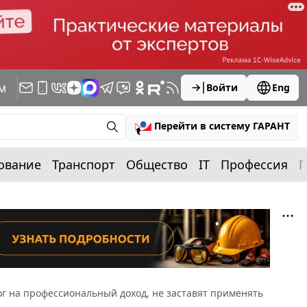
м
Войти
Eng
Перейти в систему ГАРАНТ
ование
Транспорт
Общество
IT
Профессия
П
 на профессиональный доход, не заставят применять