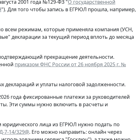
вгуста 2001 года №129-ФЗ "
О государственной
й
"). Для того чтобы запись в ЕГРЮЛ прошла, например,
по всем режимам, которые применяла компания (УСН,
евые" декларации за текущий период вплоть до месяца
, подтверждающий прекращение деятельности.
денной
приказом ФНС России от 26 ноября 2025 г. №
ых деклараций и уплаты налоговой задолженности.
2026 года фиксированные платежи за руководителей
ты. Эти суммы нужно включить в расчеты и
и юридического лица из ЕГРЮЛ нужно подать по
ЕД-7-14/329@
. Его можно направить: онлайн через
с использованием сервиса "Госключ"), а также можно