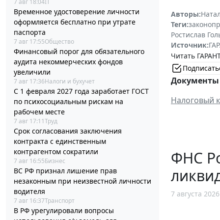
7 авг 18:04
IT
Временное удостоверение личности
Авторы:
Ната
оформляется бесплатно при утрате
Теги:
законоп
паспорта
Ростислав Го
7 авг 17:55
Общество
Источник:
ГАР
Финансовый порог для обязательного
Читать ГАРАНТ
аудита некоммерческих фондов
Подписать
увеличили
Документы 
7 авг 17:36
Налоги и бухучет
С 1 февраля 2027 года заработает ГОСТ
Налоговый к
по психосоциальным рискам на
рабочем месте
7 авг 17:11
Труд
Срок согласования заключения
контракта с единственным
контрагентом сократили
ФНС Ро
7 авг 16:55
Бизнес
ликви
ВС РФ признал лишение прав
незаконным при неизвестной личности
водителя
7 августа 2026
7 авг 16:37
Транспорт
В РФ урегулировали вопросы