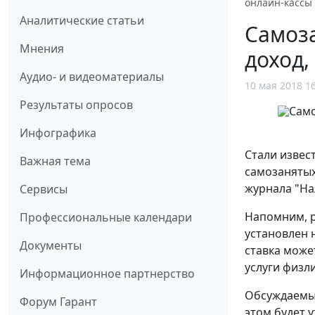
онлайн-кассы
Аналитические статьи
Самоз
Мнения
доход,
Аудио- и видеоматериалы
10 мая 2018 1
Результаты опросов
Инфографика
Стали извес
Важная тема
самозанятых
журнала "На
Сервисы
Напомним, р
Профессиональные календари
установлен 
Документы
ставка може
услуги физл
Информационное партнерство
Обсуждаемый
Форум Гарант
этом будет 