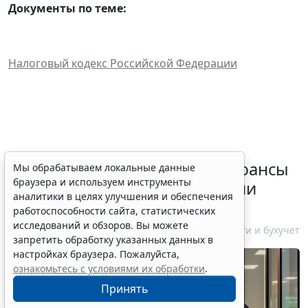
Документы по теме:
Налоговый кодекс Российской Федерации
Резидентам РФ указали на нюансы
Мы обрабатываем локальные данные
браузера и используем инструменты
информирования об открытии
аналитики в целях улучшения и обеспечения
счетов за границей
работоспособности сайта, статистических
исследований и обзоров. Вы можете
6 августа 2026 18:27
Налоги и бухучет
запретить обработку указанных данных в
настройках браузера. Пожалуйста,
ознакомьтесь с условиями их обработки
.
Принять