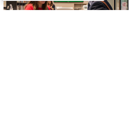
© / Фотобанк 123RF.com
Резиденты РФ (физлица, юрлица, ИП) обязаны
уведомлять налоговые органы об открытии
(закрытии) счетов (вкладов) в иностранных банках,
об изменении реквизитов этих счетов (вкладов).
Такие требования установлены ст. 12 Федерального
закона от 10 декабря 2003 г. № 173 «
О валютном
регулировании и валютном контроле
».
Эти лица также обязаны представлять в налоговую
службу отчеты: