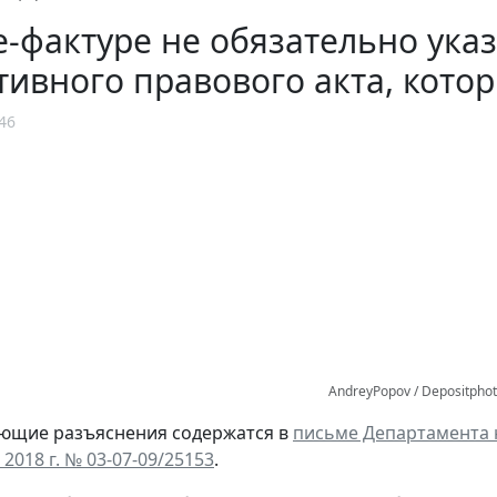
е-фактуре не обязательно ука
ивного правового акта, кото
46
AndreyPopov / Depositpho
ующие разъяснения содержатся в
письме Департамента 
 2018 г. № 03-07-09/25153
.