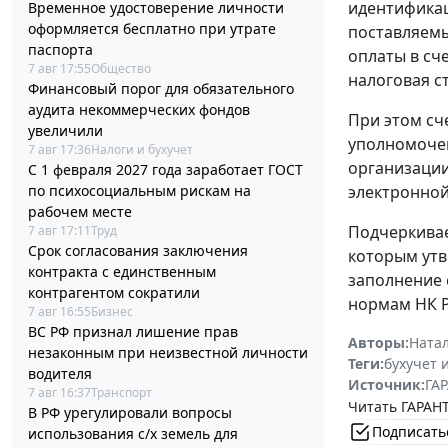
идентификац
Временное удостоверение личности
оформляется бесплатно при утрате
поставляемы
паспорта
оплаты в сч
7 авг 17:55
Общество
налоговая ста
Финансовый порог для обязательного
аудита некоммерческих фондов
При этом сч
увеличили
уполномочен
7 авг 17:36
Налоги и бухучет
организации
С 1 февраля 2027 года заработает ГОСТ
по психосоциальным рискам на
электронной
рабочем месте
Подчеркивае
7 авг 17:11
Труд
Срок согласования заключения
которым утв
контракта с единственным
заполнение 
контрагентом сократили
нормам НК Р
7 авг 16:55
Бизнес
ВС РФ признал лишение прав
Авторы:
Ната
незаконным при неизвестной личности
Теги:
бухучет 
водителя
Источник:
ГАР
7 авг 16:37
Транспорт
Читать ГАРАНТ
В РФ урегулировали вопросы
Подписать
использования с/х земель для