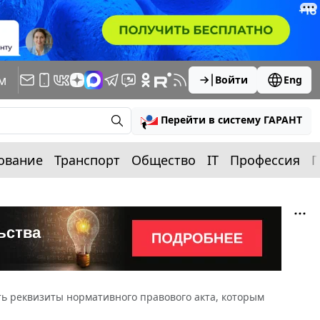
м
Войти
Eng
Перейти в систему ГАРАНТ
ование
Транспорт
Общество
IT
Профессия
П
ть реквизиты нормативного правового акта, которым