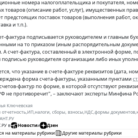
ионные номера налогоплательщика и покупателя, номе
х товаров (описание работ, услуг), имущественных пра
ет предстоящих поставок товаров (выполнения работ, ок
вка и т.п.).
ет-фактура подписывается руководителем и главным бу
ными на то приказом (иным распорядительным докуме
. А счет-фактура, составленный в электронной форме,
 подписью руководителя организации либо иных уполн
тся, что указание в счете-фактуре реквизитов (дата, н
ерждена форма счета-фактуры, указанными пунктами
ст
счетов-фактур по форме, в которой отсутствуют реквиз
Ф не противоречит", – заключают эксперты Минфина Ро
лья Ключевская
и отчетность
,
ИП
,
налоги, сборы, взносы
,
НДС
,
формы документов
,
АНТ.РУ
.РУ в
Новости
и
Дзен
ся на материалы рубрики
Другие материалы рубрики