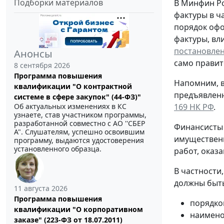
Подборки материалов
В Минфин Ро
фактуры в ч
порядок офо
фактуры, вл
постановлен
Анонсы
само правит
8 сентября 2026
Программа повышения
Напомним, в
квалификации "О контрактной
предъявленн
системе в сфере закупок" (44-ФЗ)"
Об актуальных изменениях в КС
169 НК РФ
.
узнаете, став участником программы,
разработанной совместно с АО ''СБЕР
Финансисты 
А". Слушателям, успешно освоившим
имущественн
программу, выдаются удостоверения
установленного образца.
работ, оказ
В частности
должны быть
11 августа 2026
Программа повышения
порядко
квалификации "О корпоративном
наимено
заказе" (223-ФЗ от 18.07.2011)