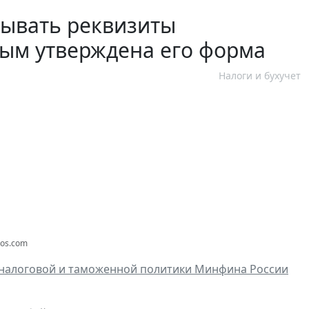
зывать реквизиты
рым утверждена его форма
Налоги и бухучет
tos.com
налоговой и таможенной политики Минфина России