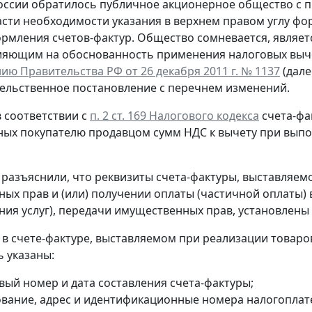
ссии обратилось публичное акционерное общество с п
асти необходимости указания в верхнем правом углу ф
рмления счетов-фактур. Общество сомневается, являетс
ияющим на обоснованность применения налоговых выче
ию Правительства РФ от 26 декабря 2011 г. № 1137
(дале
ельственное постановление с перечнем изменений.
 соответствии с
п. 2 ст. 169 Налогового кодекса
счета-фа
ых покупателю продавцом сумм НДС к вычету при выпо
разъяснили, что реквизиты счета-фактуры, выставляемог
ых прав и (или) получении оплаты (частичной оплаты) 
ания услуг), передачи имущественных прав, установлены
, в счете-фактуре, выставляемом при реализации товаров
 указаны:
вый номер и дата составления счета-фактуры;
вание, адрес и идентификационные номера налогоплате