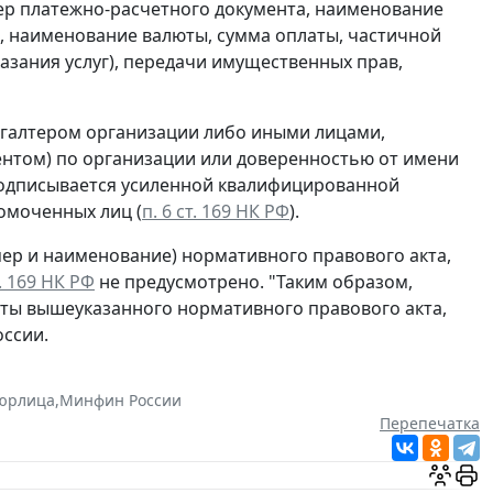
р платежно-расчетного документа, наименование
в, наименование валюты, сумма оплаты, частичной
азания услуг), передачи имущественных прав,
хгалтером организации либо иными лицами,
нтом) по организации или доверенностью от имени
 подписывается усиленной квалифицированной
омоченных лиц (
п. 6 ст. 169 НК РФ
).
омер и наименование) нормативного правового акта,
. 169 НК РФ
не предусмотрено. "Таким образом,
иты вышеуказанного нормативного правового акта,
ссии.
юрлица
,
Минфин России
Перепечатка