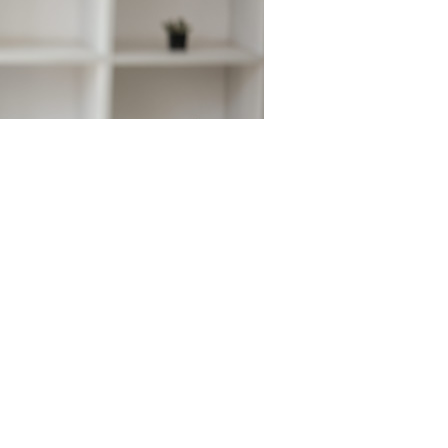
3RF.com
щество о том, что с введением нового упрощенного
мает 3,5 месяца.
С введением упрощенного порядка учредителям