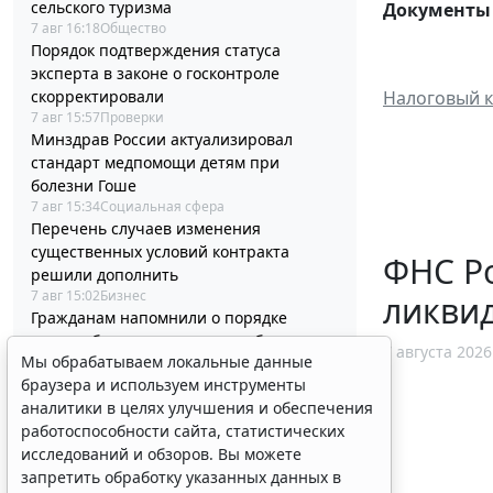
сельского туризма
Документы 
7 авг 16:18
Общество
Порядок подтверждения статуса
эксперта в законе о госконтроле
скорректировали
Налоговый к
7 авг 15:57
Проверки
Минздрав России актуализировал
стандарт медпомощи детям при
болезни Гоше
7 авг 15:34
Социальная сфера
Перечень случаев изменения
существенных условий контракта
ФНС Ро
решили дополнить
7 авг 15:02
Бизнес
ликви
Гражданам напомнили о порядке
налогообложения нежилых объектов на
7 августа 2026
Мы обрабатываем локальные данные
участках ИЖС
браузера и используем инструменты
7 авг 14:45
Налоги и бухучет
Минцифры России не собирается
аналитики в целях улучшения и обеспечения
вводить ограничения на доступ детей в
работоспособности сайта, статистических
соцсети
исследований и обзоров. Вы можете
7 авг 14:20
Общество
запретить обработку указанных данных в