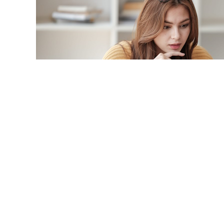
© treeratw/ Фотобанк 12
рганы на официальном сайте информируют бизнес-сооб
процедура прекращения деятельности организации зани
ностью может воспользоваться юрлицо-субъект МСП. 