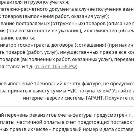
правителя и грузополучателя;
латежно-расчетного документа в случае получения аван
 товаров (выполнения работ, оказания услуг);
вание поставляемых (отгруженных) товаров (описание в
я (при возможности ее указания), их количество (объем
вание валюты;
катор госконтракта, договора (соглашения) (при налич
ь товаров (работ, услуг), имущественных прав за все к
 товаров (выполненных работ, оказанных услуг), переда
 ставка и т.д. (
п. 5 ст. 165 НК РФ
).
евыполнение требований к счету-фактуре, не предусмотре
аза принять к вычету суммы НДС покупателем? Узнайте 
интернет-версии системы ГАРАНТ. Получите
п
й перечень реквизитов счета-фактуры предусмотрен
п.
платы, частичной оплаты в счет предстоящих поставок т
ых прав (в их числе – порядковый номер и дата составл