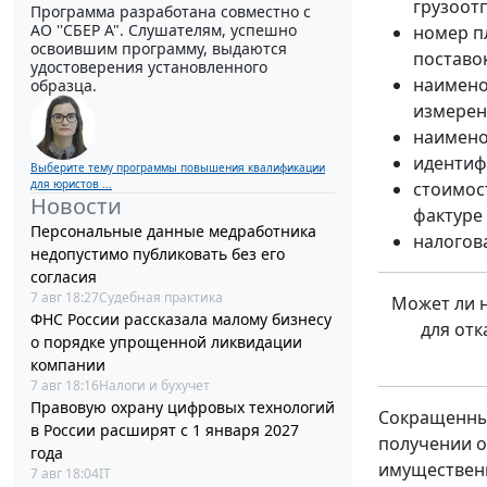
грузоот
Программа разработана совместно с
АО ''СБЕР А". Слушателям, успешно
номер п
освоившим программу, выдаются
поставок
удостоверения установленного
наимено
образца.
измерени
наимено
идентифи
Выберите тему программы повышения квалификации
для юристов ...
стоимост
Новости
фактуре
Персональные данные медработника
налоговая
недопустимо публиковать без его
согласия
7 авг 18:27
Судебная практика
Может ли н
ФНС России рассказала малому бизнесу
для отк
о порядке упрощенной ликвидации
компании
7 авг 18:16
Налоги и бухучет
Правовую охрану цифровых технологий
Сокращенны
в России расширят с 1 января 2027
получении о
года
имущественн
7 авг 18:04
IT