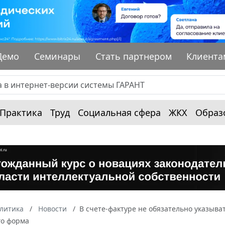
Демо
Семинары
Стать партнером
Клиента
Практика
Труд
Социальная сфера
ЖКХ
Образ
алитика
Новости
В счете-фактуре не обязательно указыва
го форма