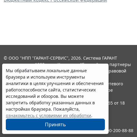
© ООО "НПП "ГАРАНТ-СЕРВИС", 2026. Система ГАРАНТ
выпускается с 1990 года. Компания "Гарант" и ее партнеры
Мы обрабатываем локальные данные
являются участниками Российской ассоциации правовой
браузера и используем инструменты
информации ГАРАНТ.
аналитики в целях улучшения и обеспечения
Портал ГАРАНТ.РУ зарегистрирован в качестве сетевого
работоспособности сайта, статистических
издания Федеральной службой по надзору в сфере
исследований и обзоров. Вы можете
связи,информационных технологий и массовых
запретить обработку указанных данных в
коммуникаций (Роскомнадзором), Эл № ФС77-58365 от 18
настройках браузера. Пожалуйста,
июня 2014 года.
ознакомьтесь с условиями их обработки
.
16+
Принять
Контакты
8-800-200-88-88