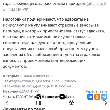
года, следующего за расчетным периодом (
абз. 2 п. 2
ст. 432 НК РФ
).
Налоговики подчеркивают, что адвокаты не
исчисляют и не уплачивают страховые взносы за
периоды, в которых приостановлен статус адвоката,
и в течение которых ими не осуществлялась
соответствующая деятельность, при условии
представления в налоговый орган по месту учета
заявления об освобождении от уплаты страховых
взносов с приложением подтверждающих
документов.
Авторы:
Наталья Ключевская
Теги:
адвокатура
,
ИП
,
налоги, сборы, взносы
,
страховые взносы
,
физлица
,
ФНС России
Источник:
ГАРАНТ.РУ
Перепечатка
Читать ГАРАНТ.РУ в
Новости
и
Дзен
Документы по теме: