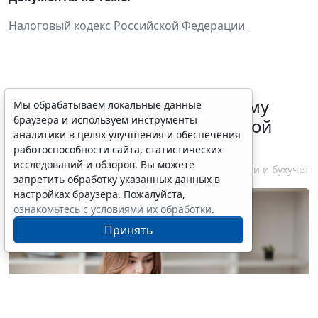
Налоговый кодекс Российской Федерации
ФНС России рассказала малому
Мы обрабатываем локальные данные
браузера и используем инструменты
бизнесу о порядке упрощенной
аналитики в целях улучшения и обеспечения
ликвидации компании
работоспособности сайта, статистических
исследований и обзоров. Вы можете
7 августа 2026 18:16
Налоги и бухучет
запретить обработку указанных данных в
настройках браузера. Пожалуйста,
ознакомьтесь с условиями их обработки
.
Принять