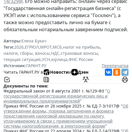
14/329@
. Его можно направить: онлайн через сервис
"Государственная онлайн-регистрация бизнеса" (с
УКЭП или с использованием сервиса "Госключ"), а
также можно предоставить лично на бумаге с
обязательным нотариальным заверением подписей.
Авторы:
Елена Букач
Теги:
2026
,
ЕГРЮЛ
,
МРОТ
,
МСБ
,
налог на прибыль
,
налоги, сборы, взносы
,
НДС
,
страховые взносы
,
текущая ситуация
,
УСН
,
юрлица
,
ФНС России
Источник:
ГАРАНТ.РУ
Перепечатка
Читать ГАРАНТ.РУ в
Новости
и
Дзен
Документы по теме:
Федеральный закон от 8 августа 2001 г. №129-ФЗ "
О
государственной регистрации юридических лиц и
индивидуальных предпринимателей
"
Приказ ФНС России от 26 ноября 2025 г. № ЕД-7-3/1017@ "
Об
утверждении формы, порядка заполнения и формата
представления налоговой декларации по налогу,
уплачиваемому в связи с применением упрощенной
системы налогообложения, в электронной форме
"
Приказ ФНС России от 22 апреля 2024 г. № ЕД-7-14/329@ "
Об