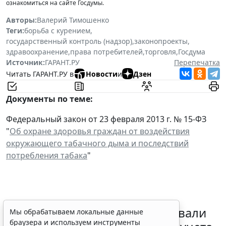
ознакомиться на сайте Госдумы.
Авторы:
Валерий Тимошенко
Теги:
борьба с курением
,
государственный контроль (надзор)
,
законопроекты
,
здравоохранение
,
права потребителей
,
торговля
,
Госдума
Источник:
ГАРАНТ.РУ
Перепечатка
Читать ГАРАНТ.РУ в
Новости
и
Дзен
Документы по теме:
Федеральный закон от 23 февраля 2013 г. № 15-ФЗ
"
Об охране здоровья граждан от воздействия
окружающего табачного дыма и последствий
потребления табака
"
Депутаты Госдумы инициировали
Мы обрабатываем локальные данные
браузера и используем инструменты