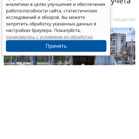
ужесточение миграционного учета
аналитики в целях улучшения и обеспечения
в регионах
работоспособности сайта, статистических
исследований и обзоров. Вы можете
6 августа 2026 17:20
Общество
запретить обработку указанных данных в
настройках браузера. Пожалуйста,
ознакомьтесь с условиями их обработки
.
Принять
© haritonoff / Фотобанк 123RF.com
Группа законодателей во главе с
Леонидом
Слуцким
внесла на рассмотрение нижней палаты
парламента законопроект об ужесточении правил