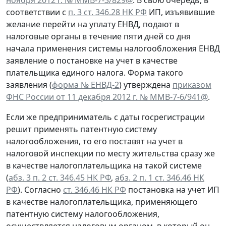
соответствии с
п. 3 ст. 346.28 НК РФ
ИП, изъявившие
желание перейти на уплату ЕНВД, подают в
налоговые органы в течение пяти дней со дня
начала применения системы налогообложения ЕНВД
заявление о постановке на учет в качестве
плательщика единого налога. Форма такого
заявления (
форма № ЕНВД-2
) утверждена
приказом
ФНС России от 11 декабря 2012 г. № ММВ-7-6/941@
.
Если же предприниматель с даты госрегистрации
решит применять патентную систему
налогообложения, то его поставят на учет в
налоговой инспекции по месту жительства сразу же
в качестве налогоплательщика на такой системе
(
абз. 3 п. 2 ст. 346.45 НК РФ
,
абз. 2 п. 1 ст. 346.46 НК
РФ
). Согласно
ст. 346.46 НК РФ
постановка на учет ИП
в качестве налогоплательщика, применяющего
патентную систему налогообложения,
осуществляется налоговым органом, в который он