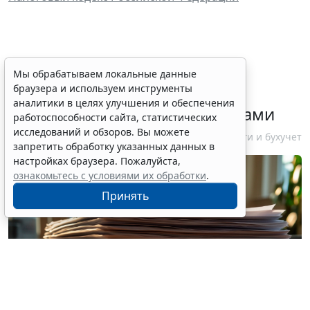
ФНС России рассказала
Мы обрабатываем локальные данные
браузера и используем инструменты
налогоплательщикам об
аналитики в целях улучшения и обеспечения
изменениях в работе с акцизами
работоспособности сайта, статистических
исследований и обзоров. Вы можете
10 августа 2026 12:10
Налоги и бухучет
запретить обработку указанных данных в
настройках браузера. Пожалуйста,
ознакомьтесь с условиями их обработки
.
Принять