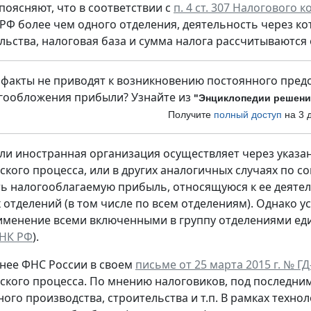
поясняют, что в соответствии с
п. 4 ст. 307 Налогового к
РФ более чем одного отделения, деятельность через к
льства, налоговая база и сумма налога рассчитываются
 факты не приводят к возникновению постоянного пред
гообложения прибыли? Узнайте из
"Энциклопедии решений
Получите
полный доступ
на 3 
сли иностранная организация осуществляет через указа
ского процесса, или в других аналогичных случаях по с
ь налогооблагаемую прибыль, относящуюся к ее деятел
х отделений (в том числе по всем отделениям). Однако 
именение всеми включенными в группу отделениями еди
7 НК РФ
).
нее ФНС России в своем
письме от 25 марта 2015 г. № Г
ского процесса. По мнению налоговиков, под последним
го производства, строительства и т.п. В рамках технол