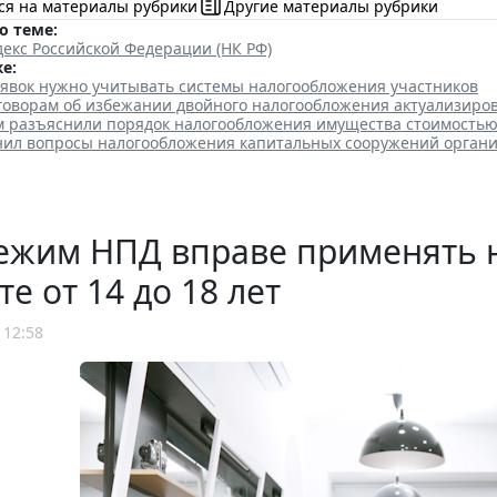
ся на материалы рубрики
Другие материалы рубрики
о теме:
екс Российской Федерации (НК РФ)
е:
аявок нужно учитывать системы налогообложения участников
говорам об избежании двойного налогообложения актуализиро
 разъяснили порядок налогообложения имущества стоимостью 
нил вопросы налогообложения капитальных сооружений орган
ежим НПД вправе применять 
те от 14 до 18 лет
 12:58