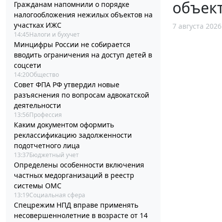
объект
Гражданам напомнили о порядке
налогообложения нежилых объектов на
участках ИЖС
7 августа 2026
14:45
Налоги и бухучет
Минцифры России не собирается
вводить ограничения на доступ детей в
соцсети
14:20
Общество
Совет ФПА РФ утвердил новые
разъяснения по вопросам адвокатской
деятельности
13:56
Профессия
Каким документом оформить
реклассификацию задолженности
подотчетного лица
13:37
Бюджетный учет
Определены особенности включения
частных медорганизаций в реестр
системы ОМС
13:19
Социальная сфера
Спецрежим НПД вправе применять
несовершеннолетние в возрасте от 14