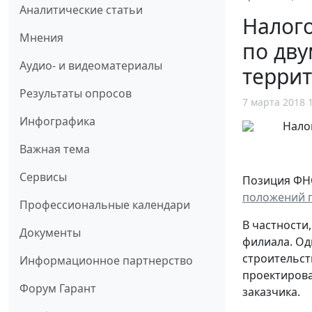
Аналитические статьи
Налого
Мнения
по дв
Аудио- и видеоматериалы
терри
Результаты опросов
7 марта 2018 
Инфографика
Важная тема
Сервисы
Позиция ФНС
положений п
Профессиональные календари
В частности
Документы
филиала. Од
строительст
Информационное партнерство
проектирова
Форум Гарант
заказчика.