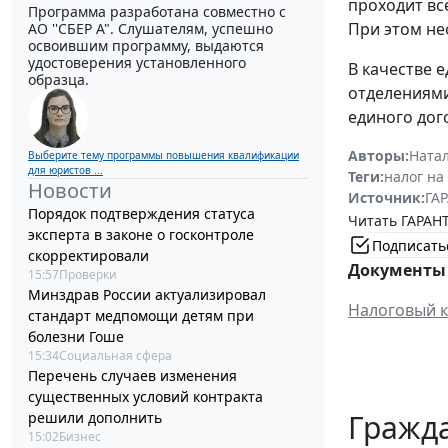
проходит вс
Программа разработана совместно с
При этом не
АО ''СБЕР А". Слушателям, успешно
освоившим программу, выдаются
удостоверения установленного
В качестве 
образца.
отделениями
единого дого
Авторы:
Ната
Выберите тему программы повышения квалификации
для юристов ...
Теги:
налог на
Новости
Источник:
ГАР
Порядок подтверждения статуса
Читать ГАРАНТ
эксперта в законе о госконтроле
Подписать
скорректировали
Документы 
15:57
Проверки
Минздрав России актуализировал
Налоговый к
стандарт медпомощи детям при
болезни Гоше
15:34
Социальная сфера
Перечень случаев изменения
существенных условий контракта
Гражд
решили дополнить
15:02
Бизнес