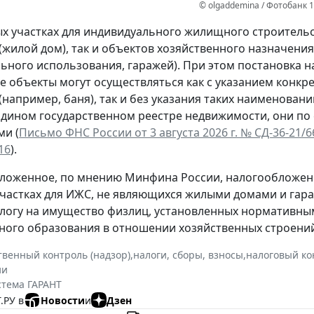
© olgaddemina / Фотобанк 
х участках для индивидуального жилищного строительс
(жилой дом), так и объектов хозяйственного назначени
ьного использования, гаражей). При этом постановка н
ие объекты могут осуществляться как с указанием кон
(например, баня), так и без указания таких наименован
Едином государственном реестре недвижимости, они по
и (
Письмо ФНС России от 3 августа 2026 г. № СД-36-21/
16
).
ложенное, по мнению Минфина России, налогообложен
частках для ИЖС, не являющихся жилыми домами и гара
алогу на имущество физлиц, установленных нормативны
ого образования в отношении хозяйственных строений
твенный контроль (надзор)
,
налоги, сборы, взносы
,
налоговый ко
ии
стема ГАРАНТ
.РУ в
Новости
и
Дзен