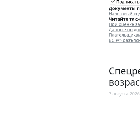
Подписать
Документы п
Налоговый код
Читайте такж
При оценке з
Данные по до
Плательщикам
ВС РФ разъяс
Спецр
возрас
7 августа 2026