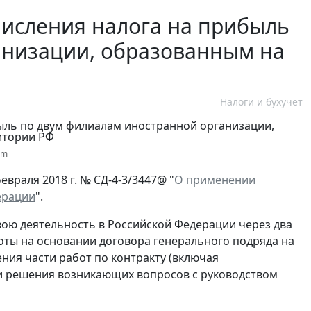
числения налога на прибыль
анизации, образованным на
Налоги и бухучет
om
враля 2018 г. № СД-4-3/3447@ "
О применении
ерации
".
свою деятельность в Российской Федерации через два
боты на основании договора генерального подряда на
ения части работ по контракту (включая
 и решения возникающих вопросов с руководством