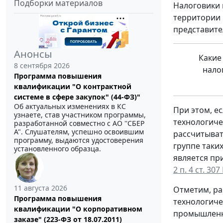
Подборки материалов
Налоговики 
территории 
представите
Анонсы
Какие
8 сентября 2026
нало
Программа повышения
квалификации "О контрактной
системе в сфере закупок" (44-ФЗ)"
Об актуальных изменениях в КС
При этом, е
узнаете, став участником программы,
технологиче
разработанной совместно с АО ''СБЕР
А". Слушателям, успешно освоившим
рассчитыват
программу, выдаются удостоверения
группе таки
установленного образца.
является пр
2 п. 4 ст. 30
11 августа 2026
Отметим, ра
Программа повышения
технологиче
квалификации "О корпоративном
промышленно
заказе" (223-ФЗ от 18.07.2011)