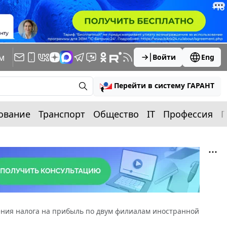
м
Войти
Eng
Перейти в систему ГАРАНТ
ование
Транспорт
Общество
IT
Профессия
П
ения налога на прибыль по двум филиалам иностранной