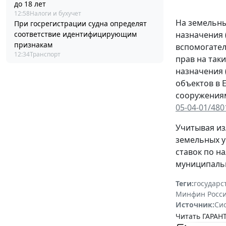
до 18 лет
12:58
Налоги и бухучет
На земельны
При госрегистрации судна определят
соответствие идентифицирующим
назначения 
признакам
вспомогател
12:34
Транспорт
прав на так
назначения 
объектов в 
сооружениям
05-04-01/480
Учитывая из
земельных у
ставок по н
муниципальн
Теги:
государс
Минфин Росс
Источник:
Си
Читать ГАРАНТ