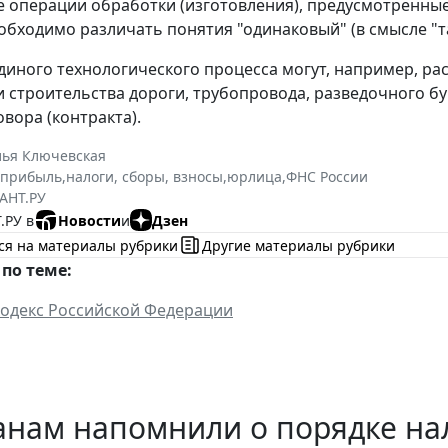
е операции обработки (изготовления), предусмотренн
обходимо различать понятия "одинаковый" (в смысле "та
единого технологического процесса могут, например, р
 строительства дороги, трубопровода, разведочного б
вора (контракта).
лья Ключевская
 прибыль
,
налоги, сборы, взносы
,
юрлица
,
ФНС России
АНТ.РУ
.РУ в
Новости
и
Дзен
ся на материалы рубрики
Другие материалы рубрики
по теме:
одекс Российской Федерации
анам напомнили о порядке н