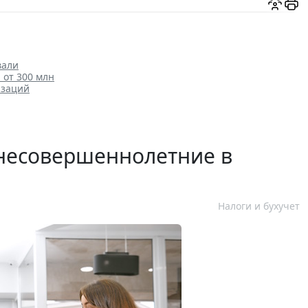
вали
от 300 млн
изаций
несовершеннолетние в
Налоги и бухучет