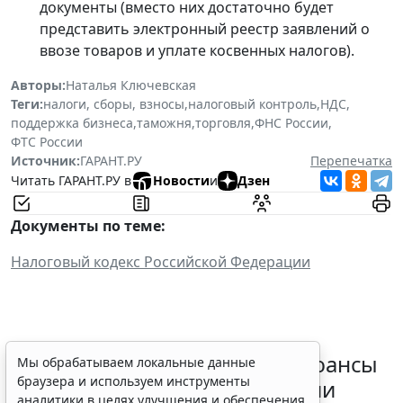
документы (вместо них достаточно будет
представить электронный реестр заявлений о
ввозе товаров и уплате косвенных налогов).
Авторы:
Наталья Ключевская
Теги:
налоги, сборы, взносы
,
налоговый контроль
,
НДС
,
поддержка бизнеса
,
таможня
,
торговля
,
ФНС России
,
ФТС России
Источник:
ГАРАНТ.РУ
Перепечатка
Читать ГАРАНТ.РУ в
Новости
и
Дзен
Документы по теме:
Налоговый кодекс Российской Федерации
Резидентам РФ указали на нюансы
Мы обрабатываем локальные данные
браузера и используем инструменты
информирования об открытии
аналитики в целях улучшения и обеспечения