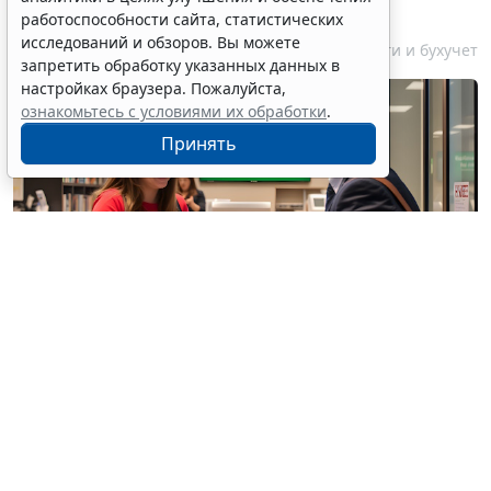
счетов за границей
работоспособности сайта, статистических
исследований и обзоров. Вы можете
6 августа 2026 18:27
Налоги и бухучет
запретить обработку указанных данных в
настройках браузера. Пожалуйста,
ознакомьтесь с условиями их обработки
.
Принять
© / Фотобанк 123RF.com
Резиденты РФ (физлица, юрлица, ИП) обязаны
уведомлять налоговые органы об открытии
(закрытии) счетов (вкладов) в иностранных банках,
об изменении реквизитов этих счетов (вкладов).