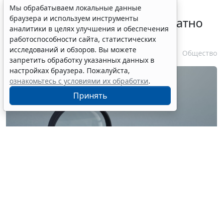
Временное удостоверение
Мы обрабатываем локальные данные
браузера и используем инструменты
личности оформляется бесплатно
аналитики в целях улучшения и обеспечения
при утрате паспорта
работоспособности сайта, статистических
исследований и обзоров. Вы можете
7 августа 2026 17:55
Общество
запретить обработку указанных данных в
настройках браузера. Пожалуйста,
ознакомьтесь с условиями их обработки
.
Принять
© ilixe48 / Фотобанк 123RF.com
Россиянам напомнили, как подтвердить свою