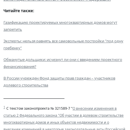
Читайте также:
Газификацию проектируемых многоквартирных домов могут
запретить
Эксперты: нельзя равнять все самовольные постройки "под одну
гребенку"
Обманутые дольщики: исчезнут ли они с введением проектного
финансирования?
В России учрежден Фонд защиты прав граждан – участников
долевого строительства
______________________________
1
С текстом законопроекта № 321589-7 "
О внесении изменения в
статью 2 Федерального закона "Об участии в долевом строительстве
многоквартирных домов и иных объектов недвижимости и о
внесении изменений в некоторые законодательные акты Российской