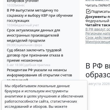
котировок уточнят
Читать ГАРАНТ
10:32
Бизнес
В РФ выпустили методичку по
Подписать
соцзаказу и выбору КВР при обучении
Документы п
госслужащих
Федеральный з
Читайте такж
10:04
Бюджетный учет
В РФ введут о
Срок актуализации данных для
Регионам нап
иностранных производителей
Срок действия
медизделий продлили
Минпросвещен
09:30
Социальная сфера
Суд обязал заключить трудовой
договор при признании отказа в
приеме незаконным
В РФ в
6 авг 18:38
Судебная практика
Резидентам РФ указали на нюансы
образ
информирования об открытии счетов
за границей
6 августа 2026
6 авг 18:27
Налоги и бухучет
Мы обрабатываем локальные данные
Племенные свидетельства и паспорта
браузера и используем инструменты
решено перевести в электронный
аналитики в целях улучшения и обеспечения
формат
работоспособности сайта, статистических
6 авг 18:16
IT
исследований и обзоров. Вы можете
Россиянам разъяснили особенности