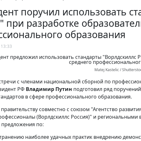
ент поручил использовать ст
" при разработке образовате
ссионального образования
 13:33
Matej Kastelic / Shutterst
стречи с членами национальной сборной по профессион
езидент РФ
Владимир Путин
подготовил ряд поручений
тандартов в сфере профессионального образования.
, правительству совместно с союзом "Агентство развит
офессионалы (Ворлдскиллс Россия)" и региональными в
 предложения по:
транению наиболее удачных практик внедрению демонс