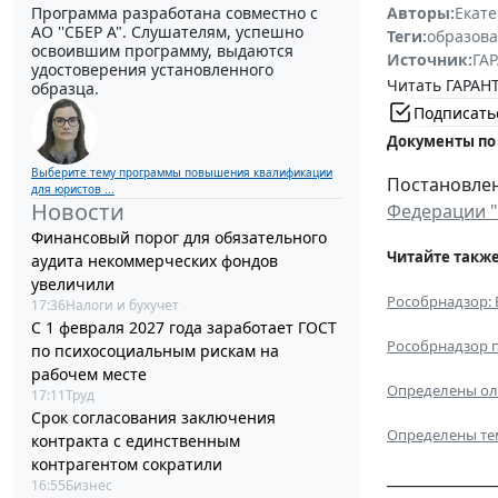
Программа разработана совместно с
Авторы:
Екат
АО ''СБЕР А". Слушателям, успешно
Теги:
образова
освоившим программу, выдаются
Источник:
ГАР
удостоверения установленного
Читать ГАРАНТ
образца.
Подписать
Документы по
Выберите тему программы повышения квалификации
Постановлен
для юристов ...
Новости
Федерации "
Финансовый порог для обязательного
Читайте также
аудита некоммерческих фондов
увеличили
Рособрнадзор: 
17:36
Налоги и бухучет
С 1 февраля 2027 года заработает ГОСТ
Рособрнадзор п
по психосоциальным рискам на
рабочем месте
Определены ол
17:11
Труд
Срок согласования заключения
Определены тем
контракта с единственным
контрагентом сократили
______________
16:55
Бизнес