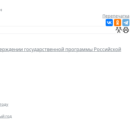
н
Перепечатка
верждении государственной программы Российской
году
ый год