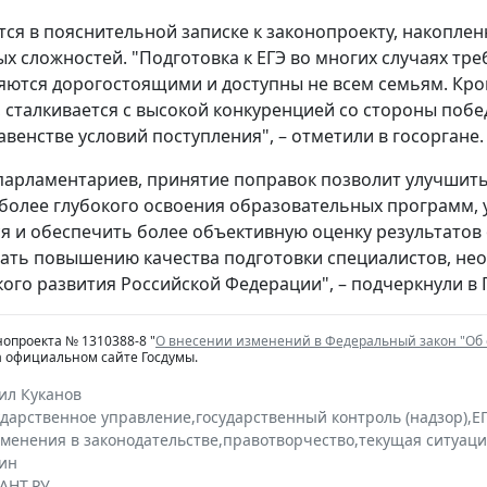
тся в пояснительной записке к законопроекту, накопле
х сложностей. "Подготовка к ЕГЭ во многих случаях тре
яются дорогостоящими и доступны не всем семьям. Кро
, сталкивается с высокой конкуренцией со стороны поб
авенстве условий поступления", – отметили в госоргане.
арламентариев, принятие поправок позволит улучшить
 более глубокого освоения образовательных программ,
 и обеспечить более объективную оценку результатов о
ать повышению качества подготовки специалистов, нео
ого развития Российской Федерации", – подчеркнули в 
нопроекта № 1310388-8 "
О внесении изменений в Федеральный закон "Об
а официальном сайте Госдумы.
ил Куканов
ударственное управление
,
государственный контроль (надзор)
,
Е
зменения в законодательстве
,
правотворчество
,
текущая ситуац
ин
АНТ.РУ