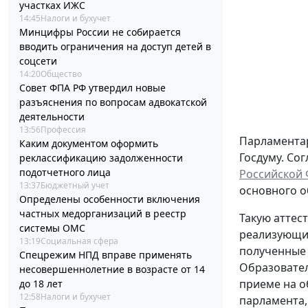
участках ИЖС
14:45
Налоги и бухучет
Минцифры России не собирается
вводить ограничения на доступ детей в
соцсети
14:20
Общество
Совет ФПА РФ утвердил новые
разъяснения по вопросам адвокатской
деятельности
13:56
Профессия
Парламентар
Каким документом оформить
Госдуму. Со
реклассификацию задолженности
подотчетного лица
Российской
13:37
Бюджетный учет
основного о
Определены особенности включения
частных медорганизаций в реестр
Такую аттес
системы ОМС
реализующим
13:19
Социальная сфера
полученные 
Спецрежим НПД вправе применять
Образовател
несовершеннолетние в возрасте от 14
приеме на о
до 18 лет
12:58
Налоги и бухучет
парламента,