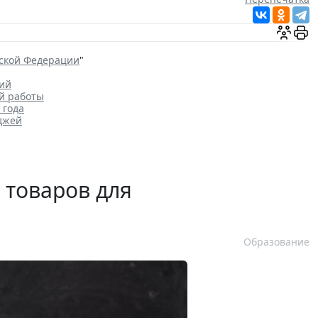
йской Федерации
"
ций
й работы
 года
джей
 товаров для
Образование