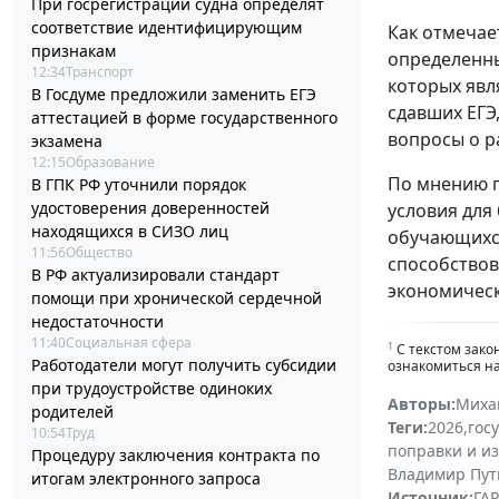
При госрегистрации судна определят
соответствие идентифицирующим
Как отмечае
признакам
определенны
12:34
Транспорт
которых явл
В Госдуме предложили заменить ЕГЭ
сдавших ЕГЭ
аттестацией в форме государственного
вопросы о р
экзамена
12:15
Образование
По мнению п
В ГПК РФ уточнили порядок
удостоверения доверенностей
условия для
находящихся в СИЗО лиц
обучающихся
11:56
Общество
способствов
В РФ актуализировали стандарт
экономическ
помощи при хронической сердечной
недостаточности
11:40
Социальная сфера
1
С текстом зако
Работодатели могут получить субсидии
ознакомиться н
при трудоустройстве одиноких
Авторы:
Миха
родителей
Теги:
2026
,
гос
10:54
Труд
поправки и и
Процедуру заключения контракта по
Владимир Пут
итогам электронного запроса
Источник:
ГАР