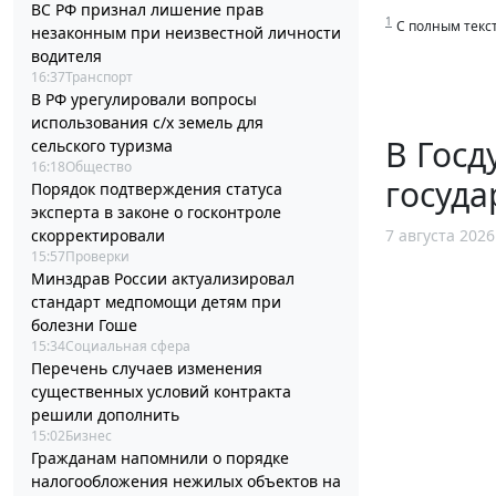
ВС РФ признал лишение прав
1
С полным тек
незаконным при неизвестной личности
водителя
16:37
Транспорт
В РФ урегулировали вопросы
использования с/х земель для
В Госд
сельского туризма
16:18
Общество
госуда
Порядок подтверждения статуса
эксперта в законе о госконтроле
скорректировали
7 августа 2026
15:57
Проверки
Минздрав России актуализировал
стандарт медпомощи детям при
болезни Гоше
15:34
Социальная сфера
Перечень случаев изменения
существенных условий контракта
решили дополнить
15:02
Бизнес
Гражданам напомнили о порядке
налогообложения нежилых объектов на