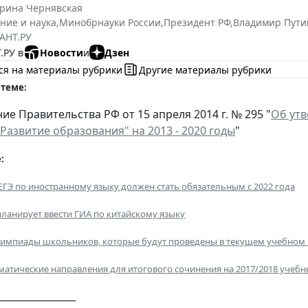
ерина Чернявская
ние и наука
,
Минобрнауки России
,
Президент РФ
,
Владимир Пути
АНТ.РУ
.РУ в
Новости
и
Дзен
ся на материалы рубрики
Другие материалы рубрики
 теме:
ие Правительства РФ от 15 апреля 2014 г. № 295 "
Об ут
Развитие образования" на 2013 - 2020 годы
"
:
ЕГЭ по иностранному языку должен стать обязательным с 2022 года
ланирует ввести ГИА по китайскому языку
импиады школьников, которые будут проведены в текущем учебном 
атические направления для итогового сочинения на 2017/2018 учебн
________________