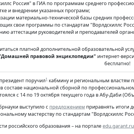
киллс Россия" в ГИА по программам среднего профессио
тке и внедрении указанных программ;
зации материально-технической базы средних професс
ющих свои программы по стандартам "Ворлдскиллс Росс
нию аттестации руководителей и преподавателей орга
итаться платной дополнительной образовательной усл
"Домашней правовой энциклопедии"
интернет-верси
бесплатно!
1
 президент поручил
кабмину и региональным властям 
в составе национальной сборной по профессиональному
тоялся с 14 по 19 октября текущего года в Абу-Даби (О
брнауки выступило с
предложением
приравнять итоги д
ональному мастерству по стандартам "Ворлдскиллс Росс
сти российского образования – на портале
edu.garant.ru