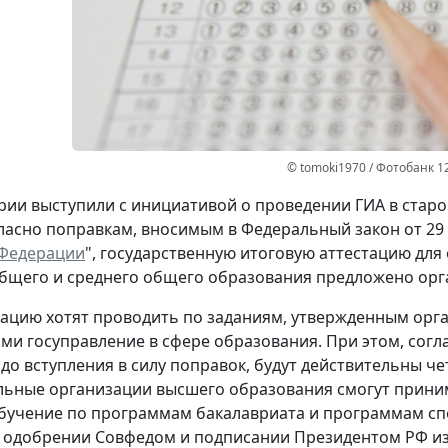
© tomoki1970 / Фотобанк 1
ии выступили с инициативой о проведении ГИА в стар
гласно поправкам, вносимым в Федеральный закон от 29 д
 Федерации
", государственную итоговую аттестацию д
бщего и среднего общего образования предложено орг
тацию хотят проводить по заданиям, утвержденным орг
и госуправление в сфере образования. При этом, согл
до вступления в силу поправок, будут действительны че
ьные организации высшего образования смогут приним
бучение по программам бакалавриата и программам сп
 одобрении Совфедом и подписании Президентом РФ изм