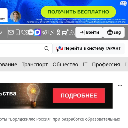
м
Войти
Eng
Перейти в систему ГАРАНТ
ование
Транспорт
Общество
IT
Профессия
П
рты "Ворлдскиллс Россия" при разработке образовательных