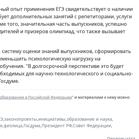
нный опыт применения ЕГЭ свидетельствует о наличии
бует дополнительных занятий с репетиторами, услуги
ме того, значительная часть выпускников, успешно
едителей и призеров олимпиад, что также вызывает
 систему оценки знаний выпускников, сформировать
 уменьшить психологическую нагрузку на
бучения. "В долгосрочной перспективе это будет
бходимых для научно-технологического и социально-
Госдуме.
 образовании в Российской Федерации
" и материалами к нему можно
ГЭ
,
законопроекты
,
инициативы
,
образование и наука
,
ия
,
физлица
,
Госдума
,
Президент РФ
,
Совет Федерации
,
Перепечатка