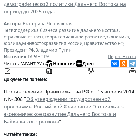
демографической политики Дальнего Востока на
период до 2025 года
.
Авторы:
Екатерина Чернявская
Теги:
поддержка бизнеса
,
развитие Дальнего Востока
,
страховые взносы
,
территориальное развитие
,
экономика
,
юрлица
,
Минвостокразвития России
,
Правительство РФ
,
Президент РФ
,
Владимир Путин
Источник:
ГАРАНТ.РУ
Перепечатка
Читать ГАРАНТ.РУ в
Новости
и
Дзен
Документы по теме:
Постановление Правительства РФ от 15 апреля 2014
г. № 308 "
Об утверждении государственной
программы Российской Федерации "Социально-
экономическое развитие Дальнего Востока и
Байкальского региона
"
Читайте также: