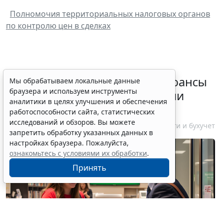
Полномочия территориальных налоговых органов
по контролю цен в сделках
Резидентам РФ указали на нюансы
Мы обрабатываем локальные данные
браузера и используем инструменты
информирования об открытии
аналитики в целях улучшения и обеспечения
счетов за границей
работоспособности сайта, статистических
исследований и обзоров. Вы можете
6 августа 2026 18:27
Налоги и бухучет
запретить обработку указанных данных в
настройках браузера. Пожалуйста,
ознакомьтесь с условиями их обработки
.
Принять