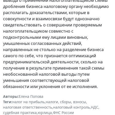
вывода о применении налогоплательщиком схемы
дробления бизнеса налоговому органу необходимо
располагать доказательствами, которые в
совокупности и взаимосвязи будут однозначно
свидетельствовать о совершении проверяемым
налогоплательщиком совместно с
подконтрольными ему лицами виновных,
умышленных согласованных действий,
направленных не столько на разделение бизнеса
самого по себе, что признается оптимизаций
предпринимательской деятельности, сколько на
получение в результате применения такой схемы
необоснованной налоговой выгоды путем
уменьшения соответствующей налоговой
обязанности или уклонения от ее исполнения.
Авторы:
Елена Попова
Теги:
налог на прибыль
,
налоги, сборы, взносы
,
налоговая ответственность
,
налоговый контроль
,
НДС
,
судебная практика
,
юрлица
,
ФНС России