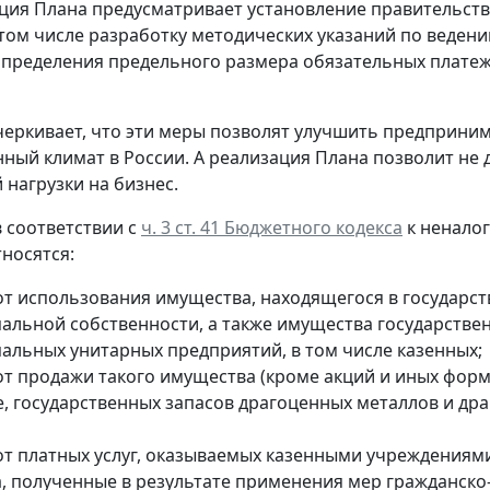
ция Плана предусматривает установление правительств
 том числе разработку методических указаний по ведени
пределения предельного размера обязательных плате
еркивает, что эти меры позволят улучшить предприним
ный климат в России. А реализация Плана позволит не 
 нагрузки на бизнес.
 соответствии с
ч. 3 ст. 41 Бюджетного кодекса
к ненало
носятся:
от использования имущества, находящегося в государс
альной собственности, а также имущества государстве
альных унитарных предприятий, в том числе казенных;
от продажи такого имущества (кроме акций и иных форм
е, государственных запасов драгоценных металлов и др
от платных услуг, оказываемых казенными учреждениям
а, полученные в результате применения мер гражданско