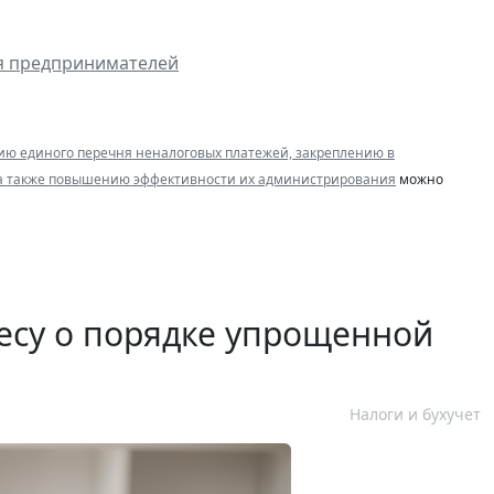
ля предпринимателей
ю единого перечня неналоговых платежей, закреплению в
, а также повышению эффективности их администрирования
можно
есу о порядке упрощенной
Налоги и бухучет