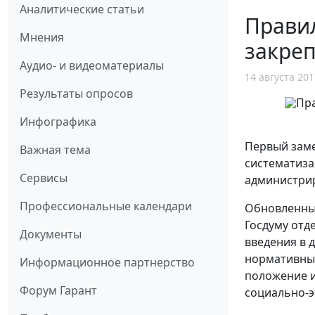
Аналитические статьи
Прави
Мнения
закре
Аудио- и видеоматериалы
14 августа 201
Результаты опросов
Инфографика
Первый заме
Важная тема
систематиза
Сервисы
администрир
Профессиональные календари
Обновленный
Госдуму отд
Документы
введения в 
нормативны
Информационное партнерство
положение и
Форум Гарант
социально-э