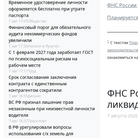
Временное удостоверение личности
ФНС России 
оформляется бесплатно при утрате
паспорта
Планируется
7 авг 17:55
Общество
Финансовый порог для обязательного
______________
аудита некоммерческих фондов
увеличили
1
С текстом
План
7 авг 17:36
Налоги и бухучет
законодательст
С 1 февраля 2027 года заработает ГОСТ
ознакомиться н
по психосоциальным рискам на
рабочем месте
7 авг 17:11
Труд
Срок согласования заключения
контракта с единственным
ФНС Ро
контрагентом сократили
7 авг 16:55
Бизнес
ликви
ВС РФ признал лишение прав
незаконным при неизвестной личности
водителя
7 августа 2026
7 авг 16:37
Транспорт
В РФ урегулировали вопросы
использования с/х земель для