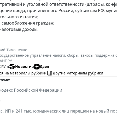
тративной и уголовной ответственности (штрафы, конфи
щение вреда, причиненного России, субъектам РФ, мун
тельного изъятия;
а самообложения граждан;
налоговые доходы.
рий Тимошенко
государственное управление
,
налоги, сборы, взносы
,
поддержка 
АНТ.РУ
.РУ в
Новости
и
Дзен
ся на материалы рубрики
Другие материалы рубрики
 теме:
кодекс Российской Федерации
:
ыс. ИП и 241 тыс. юридических лиц перешли на новый п