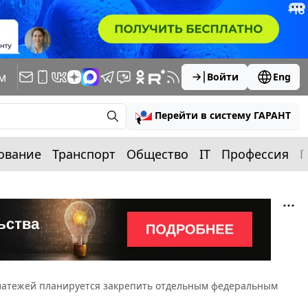
м
Войти
Eng
Перейти в систему ГАРАНТ
ование
Транспорт
Общество
IT
Профессия
П
латежей планируется закрепить отдельным федеральным