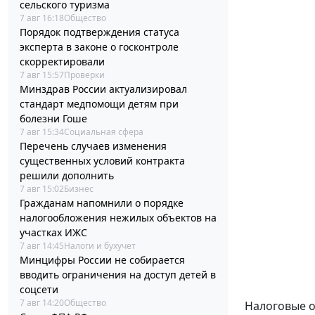
сельского туризма
7 авг 16:18
Общество
Порядок подтверждения статуса
эксперта в законе о госконтроле
скорректировали
7 авг 15:57
Проверки
Минздрав России актуализировал
стандарт медпомощи детям при
болезни Гоше
7 авг 15:34
Социальная сфера
Перечень случаев изменения
существенных условий контракта
решили дополнить
7 авг 15:02
Бизнес
Гражданам напомнили о порядке
налогообложения нежилых объектов на
участках ИЖС
7 авг 14:45
Налоги и бухучет
Минцифры России не собирается
вводить ограничения на доступ детей в
соцсети
7 авг 14:20
Общество
Налоговые о