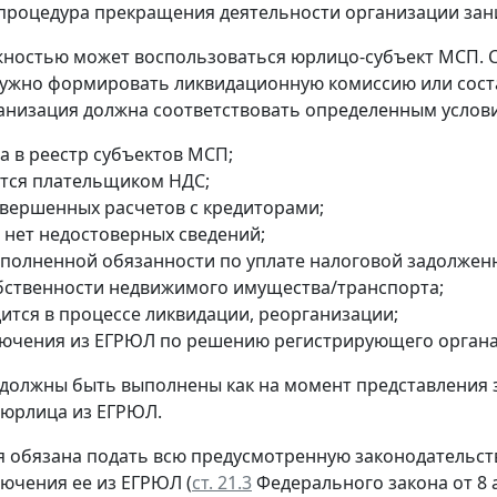
процедура прекращения деятельности организации зани
ностью может воспользоваться юрлицо-субъект МСП. 
ужно формировать ликвидационную комиссию или сост
анизация должна соответствовать определенным услов
а в реестр субъектов МСП;
ется плательщиком НДС;
авершенных расчетов с кредиторами;
 нет недостоверных сведений;
сполненной обязанности по уплате налоговой задолжен
обственности недвижимого имущества/транспорта;
дится в процессе ликвидации, реорганизации;
лючения из ЕГРЮЛ по решению регистрирующего органа
 должны быть выполнены как на момент представления 
 юрлица из ЕГРЮЛ.
 обязана подать всю предусмотренную законодательств
лючения ее из ЕГРЮЛ (
ст. 21.3
Федерального закона от 8 а