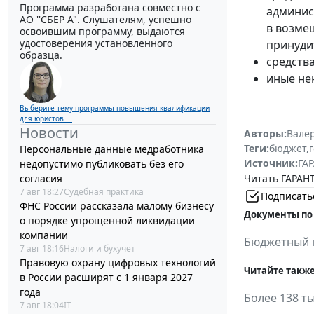
Программа разработана совместно с
админис
АО ''СБЕР А". Слушателям, успешно
в возме
освоившим программу, выдаются
удостоверения установленного
принуди
образца.
средств
иные не
Выберите тему программы повышения квалификации
для юристов ...
Новости
Авторы:
Вале
Теги:
бюджет
,
Персональные данные медработника
Источник:
ГАР
недопустимо публиковать без его
согласия
Читать ГАРАНТ
7 авг 18:27
Судебная практика
Подписать
ФНС России рассказала малому бизнесу
Документы по
о порядке упрощенной ликвидации
компании
Бюджетный 
7 авг 18:16
Налоги и бухучет
Правовую охрану цифровых технологий
Читайте также
в России расширят с 1 января 2027
года
Более 138 т
7 авг 18:04
IT