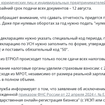
 юридических лиц и индивидуальных предпринимателе
крайний срок подачи всех документов – 12 августа.
обращает внимание, что сдавать отчетность придется 
. Даже при нулевых оборотах за год нужно подать "нул
 декларациях нужно указать специальный код периода
екларацию по УСН нужно заполнить по форме, утверж
@
и поставить обязательный код "50".
из ЕГРЮЛ происходит только после сдачи всех налогов
ание налоговые органы уделили страховым взносам: с 
сходя из МРОТ, независимо от размера реальной зарпла
 в полном объеме.
лужба информирует о том, что заявление об исключени
ержденной
приказом ФНС России от 22 апреля 2024 г. № 
ударственная онлайн-регистрация бизнеса" (с УКЭП или 