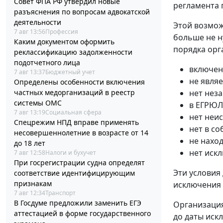
Совет ФПА РФ утвердил новые
регламента 
разъяснения по вопросам адвокатской
деятельности
Этой возмож
7 авг 13:56
Профессия
больше не н
Каким документом оформить
порядка орг
реклассификацию задолженности
подотчетного лица
включен
7 авг 13:37
Бюджетный учет
не явля
Определены особенности включения
нет нез
частных медорганизаций в реестр
системы ОМС
в ЕГРЮЛ
7 авг 13:19
Социальная сфера
нет неи
Спецрежим НПД вправе применять
нет в с
несовершеннолетние в возрасте от 14
не нахо
до 18 лет
нет иск
7 авг 12:58
Налоги и бухучет
При госрегистрации судна определят
Эти условия
соответствие идентифицирующим
признакам
исключения
7 авг 12:34
Транспорт
В Госдуме предложили заменить ЕГЭ
Организация
аттестацией в форме государственного
до даты иск