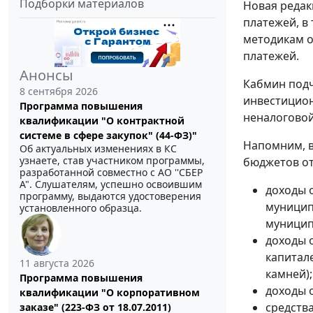
Подборки материалов
Новая редак
платежей, в
методикам о
платежей.
Анонсы
Кабмин подч
8 сентября 2026
инвестицион
Программа повышения
неналоговой
квалификации "О контрактной
системе в сфере закупок" (44-ФЗ)"
Напомним, в
Об актуальных изменениях в КС
узнаете, став участником программы,
бюджетов от
разработанной совместно с АО ''СБЕР
А". Слушателям, успешно освоившим
доходы 
программу, выдаются удостоверения
муницип
установленного образца.
муницип
доходы 
капитал
11 августа 2026
камней);
Программа повышения
доходы 
квалификации "О корпоративном
средств
заказе" (223-ФЗ от 18.07.2011)